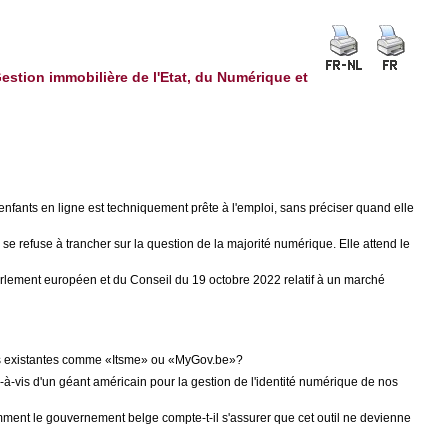
Gestion immobilière de l'Etat, du Numérique et
nfants en ligne est techniquement prête à l'emploi, sans préciser quand elle
e refuse à trancher sur la question de la majorité numérique. Elle attend le
Parlement européen et du Conseil du 19 octobre 2022 relatif à un marché
elges existantes comme «Itsme» ou «MyGov.be»?
s-à-vis d'un géant américain pour la gestion de l'identité numérique de nos
omment le gouvernement belge compte-t-il s'assurer que cet outil ne devienne