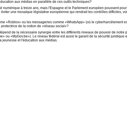
l'éducation aux médias en parallèle de ces outils techniques?
é numérique à treize ans, mais l'Espagne et le Parlement européen poussent pour fi
viter une mosaïque législative européenne qui rendrait les contrôles difficiles, vo
comme «Roblox» ou les messageries comme «WhatsApp» (où le cyberharcèlement est 
s protectrice de la notion de «réseau social»?
 dépend de la nécessaire synergie entre les différents niveaux de pouvoir de notre
ou «MyGov.be»). Le niveau fédéral est aussi le garant de la sécurité juridique et 
la jeunesse et l'éducation aux médias.