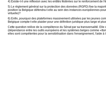
4) Existe-t-il une réflexion avec les entités fédérées sur le renforcement de 
5) Le règlement général sur la protection des données (RGPD) fixe la majorit
position la Belgique défendra-t-elle au sein des instances européennes pour é
virtuelle)?
6) Enfin, pourquoi des plateformes massivement utilisées par les jeunes 
Belgique compte-t-elle plaider pour une définition juridique plus large et plu
Cette question relève de la compétence du Sénat par sa transversalité. Elle
(dépendance entre les outils européens et les systèmes belges comme «Itsme» 
elles sont compétentes pour la sensibilisation dans l'enseignement, l'aide à 