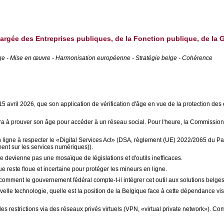
chargée des Entreprises publiques, de la Fonction publique, de la 
'âge - Mise en œuvre - Harmonisation européenne - Stratégie belge - Cohérence
vril 2026, que son application de vérification d'âge en vue de la protection des e
a à prouver son âge pour accéder à un réseau social. Pour l'heure, la Commission s
 en ligne à respecter le «Digital Services Act» (DSA, règlement (UE) 2022/2065 du 
ent sur les services numériques)).
e devienne pas une mosaïque de législations et d'outils inefficaces.
ssue reste floue et incertaine pour protéger les mineurs en ligne.
), comment le gouvernement fédéral compte-t-il intégrer cet outil aux solutions b
velle technologie, quelle est la position de la Belgique face à cette dépendance vi
s restrictions via des réseaux privés virtuels (VPN, «virtual private network»). C