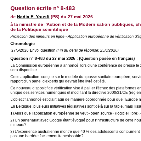
Question écrite n° 8-483
de
Nadia El Yousfi
(PS) du 27 mai 2026
à la ministre de l'Action et de la Modernisation publiques, 
de la Politique scientifique
Protection des mineurs en ligne - Application européenne de vérification d
Chronologie
27/5/2026
Envoi question
(Fin du délai de réponse: 25/6/2026)
Question n° 8-483 du 27 mai 2026 : (Question posée en français)
La Commission européenne a annoncé, lors d'une conférence de presse le 15 a
sera disponible.
Cette application, conçue sur le modèle du «pass» sanitaire européen, servir
rapport d'un panel d'experts qui devrait être livré cet été.
Ce nouveau dispositif de vérification vise à pallier l'échec des plateformes
unique des services numériques et modifiant la directive 2000/31/CE (règlem
L'objectif annoncé est clair: agir de manière coordonnée pour que l'Europe n
En Belgique, plusieurs initiatives législatives sont déjà sur la table, mais l'i
1) Alors que l'application européenne se veut «open source» (logiciel libre
2) Un partenariat avec Google étant évoqué pour l'infrastructure de cette nou
mineurs?
3) L'expérience australienne montre que 40 % des adolescents contournent le
pas une barrière facilement franchissable?