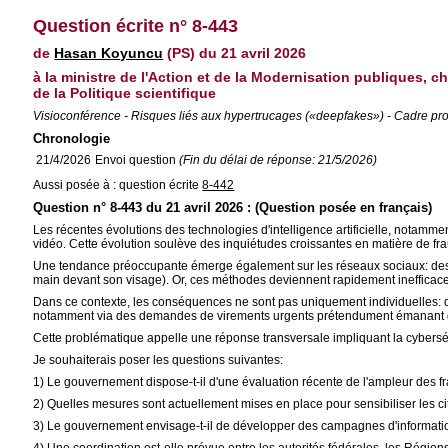
Question écrite n° 8-443
de
Hasan Koyuncu
(PS) du 21 avril 2026
à la ministre de l'Action et de la Modernisation publiques, 
de la Politique scientifique
Visioconférence - Risques liés aux hypertrucages («deepfakes») - Cadre profes
Chronologie
21/4/2026
Envoi question
(Fin du délai de réponse: 21/5/2026)
Aussi posée à : question écrite
8-442
Question n° 8-443 du 21 avril 2026 : (Question posée en français)
Les récentes évolutions des technologies d'intelligence artificielle, notam
vidéo. Cette évolution soulève des inquiétudes croissantes en matière de frau
Une tendance préoccupante émerge également sur les réseaux sociaux: des co
main devant son visage). Or, ces méthodes deviennent rapidement inefficace
Dans ce contexte, les conséquences ne sont pas uniquement individuelles: de
notamment via des demandes de virements urgents prétendument émanant de s
Cette problématique appelle une réponse transversale impliquant la cybersécu
Je souhaiterais poser les questions suivantes:
1) Le gouvernement dispose-t-il d'une évaluation récente de l'ampleur des fr
2) Quelles mesures sont actuellement mises en place pour sensibiliser les ci
3) Le gouvernement envisage-t-il de développer des campagnes d'information 