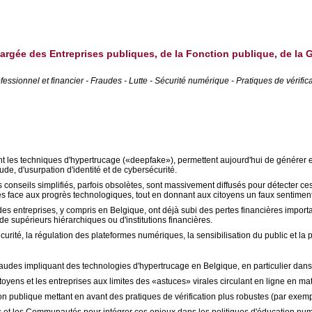
chargée des Entreprises publiques, de la Fonction publique, de la 
sionnel et financier - Fraudes - Lutte - Sécurité numérique - Pratiques de vérificat
ment les techniques d'hypertrucage («deepfake»), permettent aujourd'hui de générer
de, d'usurpation d'identité et de cybersécurité.
nseils simplifiés, parfois obsolètes, sont massivement diffusés pour détecter ce
s face aux progrès technologiques, tout en donnant aux citoyens un faux sentiment
s entreprises, y compris en Belgique, ont déjà subi des pertes financières importa
upérieurs hiérarchiques ou d'institutions financières.
rité, la régulation des plateformes numériques, la sensibilisation du public et la
audes impliquant des technologies d'hypertrucage en Belgique, en particulier dans 
toyens et les entreprises aux limites des «astuces» virales circulant en ligne en m
publique mettant en avant des pratiques de vérification plus robustes (par exemple