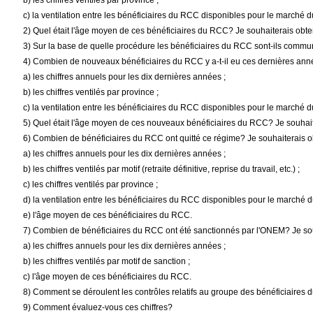
b) les chiffres ventilés par province ;
c) la ventilation entre les bénéficiaires du RCC disponibles pour le marché 
2) Quel était l'âge moyen de ces bénéficiaires du RCC? Je souhaiterais obten
3) Sur la base de quelle procédure les bénéficiaires du RCC sont-ils commun
4) Combien de nouveaux bénéficiaires du RCC y a-t-il eu ces dernières anné
a) les chiffres annuels pour les dix dernières années ;
b) les chiffres ventilés par province ;
c) la ventilation entre les bénéficiaires du RCC disponibles pour le marché 
5) Quel était l'âge moyen de ces nouveaux bénéficiaires du RCC? Je souhaite
6) Combien de bénéficiaires du RCC ont quitté ce régime? Je souhaiterais o
a) les chiffres annuels pour les dix dernières années ;
b) les chiffres ventilés par motif (retraite définitive, reprise du travail, etc.) ;
c) les chiffres ventilés par province ;
d) la ventilation entre les bénéficiaires du RCC disponibles pour le marché 
e) l'âge moyen de ces bénéficiaires du RCC.
7) Combien de bénéficiaires du RCC ont été sanctionnés par l'ONEM? Je sou
a) les chiffres annuels pour les dix dernières années ;
b) les chiffres ventilés par motif de sanction ;
c) l'âge moyen de ces bénéficiaires du RCC.
8) Comment se déroulent les contrôles relatifs au groupe des bénéficiaires
9) Comment évaluez-vous ces chiffres?