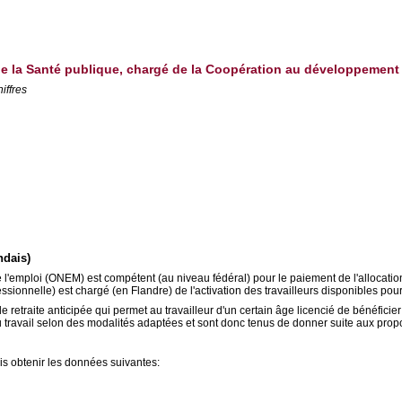
t de la Santé publique, chargé de la Coopération au développement 
iffres
ndais)
nal de l'emploi (ONEM) est compétent (au niveau fédéral) pour le paiement de l'all
sionnelle) est chargé (en Flandre) de l'activation des travailleurs disponibles pour
traite anticipée qui permet au travailleur d'un certain âge licencié de bénéficier
u travail selon des modalités adaptées et sont donc tenus de donner suite aux pro
s obtenir les données suivantes: