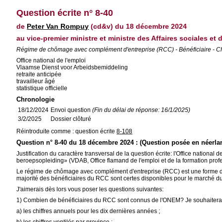
Question écrite n° 8-40
de
Peter Van Rompuy
(cd&v) du 18 décembre 2024
au vice-premier ministre et ministre des Affaires sociales e
Régime de chômage avec complément d'entreprise (RCC) - Bénéficiaire - Ch
Office national de l'emploi
Vlaamse Dienst voor Arbeidsbemiddeling
retraite anticipée
travailleur âgé
statistique officielle
Chronologie
18/12/2024
Envoi question
(Fin du délai de réponse: 16/1/2025)
3/2/2025
Dossier clôturé
Réintroduite comme : question écrite
8-108
Question n° 8-40 du 18 décembre 2024 : (Question posée en néerla
Justification du caractère transversal de la question écrite: l'Office natio
beroepsopleiding» (VDAB, Office flamand de l'emploi et de la formation profes
Le régime de chômage avec complément d'entreprise (RCC) est une forme de re
majorité des bénéficiaires du RCC sont certes disponibles pour le marché d
J'aimerais dès lors vous poser les questions suivantes:
1) Combien de bénéficiaires du RCC sont connus de l'ONEM? Je souhaiterai
a) les chiffres annuels pour les dix dernières années ;