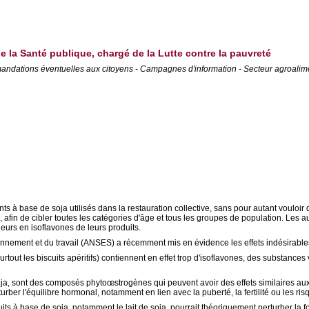
de la Santé publique, chargé de la Lutte contre la pauvreté
mmandations éventuelles aux citoyens - Campagnes d'information - Secteur agroalime
s à base de soja utilisés dans la restauration collective, sans pour autant vouloir d
 afin de cibler toutes les catégories d'âge et tous les groupes de population. Les aut
neurs en isoflavones de leurs produits.
vironnement et du travail (ANSES) a récemment mis en évidence les effets indésirable
 surtout les biscuits apéritifs) contiennent en effet trop d'isoflavones, des substan
oja, sont des composés phytoœstrogènes qui peuvent avoir des effets similaires au
rber l'équilibre hormonal, notamment en lien avec la puberté, la fertilité ou les
 à base de soja, notamment le lait de soja, pourrait théoriquement perturber la f