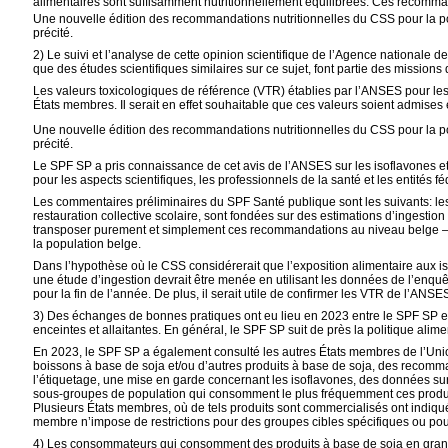
alimentaires sont suffisamment nutritionnellement équilibrées. Ces recomman
Une nouvelle édition des recommandations nutritionnelles du CSS pour la pop
précité.
2) Le suivi et l’analyse de cette opinion scientifique de l
’Agence nationale de 
que des études scientifiques similaires sur ce sujet, font partie des mission
Les valeurs toxicologiques de référence (VTR) établies par l’ANSES pour les
États membres. Il serait en effet souhaitable que ces valeurs soient admise
Une nouvelle édition des recommandations nutritionnelles du CSS pour la po
précité.
Le SPF SP a pris connaissance de cet avis de l’ANSES sur les isoflavones et 
pour les aspects scientifiques, les professionnels de la santé et les entités f
Les commentaires préliminaires du SPF Santé publique sont les suivants:
le
restauration collective scolaire, sont fondées sur des estimations d’ingestio
transposer purement et simplement ces recommandations au niveau belge – il
la population belge.
Dans l’hypothèse où le CSS considérerait que l’exposition alimentaire aux is
une étude d’ingestion devrait être menée en utilisant les données de l’en
pour la fin de l’année. De plus, il serait utile de confirmer les VTR de l’AN
3) Des échanges de bonnes pratiques ont eu lieu en 2023 entre le SPF SP et
enceintes et allaitantes. En général, le SPF SP suit de près la politique al
En 2023, le SPF SP a également consulté les autres États membres de l’Un
boissons à base de soja et/ou d’autres produits à base de soja, des recomm
l’étiquetage, une mise en garde concernant les isoflavones, des données sur
sous-groupes de population qui consomment le plus fréquemment ces produit
Plusieurs États membres, où de tels produits sont commercialisés ont indiqu
membre n’impose de restrictions pour des groupes cibles spécifiques ou pour
4)
Les consommateurs qui consomment des produits à base de soja en grande 