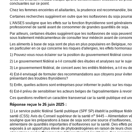
concluantes sur ce point.
Chez les femmes enceintes et allaitantes, la prudence est recommandée, bien
Certaines recherches suggèrent en outre que les isoflavones du soja pourraie
L'ANSES souligne que les effets sur la fonction thyroïdienne sont général
professionnel de santé avant de consommer de grandes quantités de soja.
Par ailleurs, certaines études suggèrent que les isoflavones de soja peuv
sous traitement médicamenteux de consulter leur médecin avant de consom
Les aliments à base de soja sont de plus en plus populaires en Belgique, no
en particulier en ce qui concerne les risques d'allergies, les effets hormona
1) Pouvez-vous nous éclairer sur la position du gouvernement fédéral conce
2) Le gouvernement fédéral a-t-il consulté des études et analyses sur le suje
3) Le gouvernement fédéral, de concert avec les entités fédérées, a-t-il eu 
4) Est-il envisagé de formuler des recommandations aux citoyens pour éviter
présentant des troubles thyroïdiens?
5) Enfin, quelles actions sont entreprises pour informer le public sur les ri
6) Est-il prévu de sensibiliser les acteurs belges de l'agroalimentaire à revo
Ces questions revêtent un caractère transversal car la santé publique est u
Réponse reçue le 26 juin 2025 :
1) Le service public fédéral Santé publique (SPF SP) établit la politique f
o
santé (CSS): Avis du Conseil supérieur de la santé n
9445 – Alimentation vé
souligne que les préparations à base de soja sont une source d’isoflavones, m
alimentaire de quantités importantes d’isoflavones sur la santé. Des effets pos
exposés à un apport plus élevé de phytoœstrogènes en raison de leurs choi