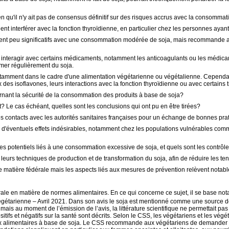
 qu'il n'y ait pas de consensus définitif sur des risques accrus avec la consomma
nt interférer avec la fonction thyroïdienne, en particulier chez les personnes ayan
ement peu significatifs avec une consommation modérée de soja, mais recommande a
ent interagir avec certains médicaments, notamment les anticoagulants ou les méd
mer régulièrement du soja.
tamment dans le cadre d'une alimentation végétarienne ou végétalienne. Cependant,
ux des isoflavones, leurs interactions avec la fonction thyroïdienne ou avec certain
rnant la sécurité de la consommation des produits à base de soja?
t? Le cas échéant, quelles sont les conclusions qui ont pu en être tirées?
des contacts avec les autorités sanitaires françaises pour un échange de bonnes pra
 d'éventuels effets indésirables, notamment chez les populations vulnérables comm
sques potentiels liés à une consommation excessive de soja, et quels sont les contrôl
ir leurs techniques de production et de transformation du soja, afin de réduire les t
ne matière fédérale mais les aspects liés aux mesures de prévention relèvent nota
édérale en matière de normes alimentaires. En ce qui concerne ce sujet, il se base
gétarienne – Avril 2021. Dans son avis le soja est mentionné comme une source de 
ais au moment de l’émission de l’avis, la littérature scientifique ne permettait pas
itifs et négatifs sur la santé sont décrits. Selon le CSS, les végétariens et les végé
x alimentaires à base de soja. Le CSS recommande aux végétariens de demander l’a