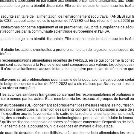
dations s’appliquent en particulier aux femmes enceintes et allaitantes, aux nour
ulation belge sera bientôt disponible. Elle contient des informations sur les isof
sécurité sanitaire de l’alimentation, de l’environnement et du travail (ANSES)
sur l
s du CSS. La publication de cette opinion de l’ANSES est trop récente (mars 2025) p
 isoflavones concerne également et en premier lieu l’Autorité européenne de sécur
s et reconnues par la communauté scientifique européenne et l’EFSA.
pulation belge sera bientôt disponible.
Elle contient des informations sur les isof
il étudie les actions éventuelles à prendre sur le plan de la gestion des risques, 
édérées.
s recommandations alimentaires récentes de l’ANSES, en ce qui concerne la cons
n qui sont spécifiques à la France et qui sont comparées aux valeurs toxicologiques
 n’existe actuellement aucune information objective permettant de démontrer que l
oflavones serait problématique pour la santé de la population belge, ou pour certai
quête belge de consommation de 2022-2023 qui a été réalisée par Sciensano. Les d
SES au niveau européen.
 les autorités sanitaires françaises concernant les recommandations et pratiques 
imentaire menée par les autres États membres via les réseaux et groupes de travail e
ion européenne (UE) concernant spécifiquement des mesures visant les nourrisson
andations spécifiques à l’attention des parents concernant les boissons à base d
 l’exposition aux isoflavones dans le cadre de la recherche, sur la présence d’isof
s, des connaissances de moyens technologiques permettant de réduire la teneur en
é qu’ils ne disposaient pas de données spécifiques concernant l’exposition de isof
 l’ensemble de la population, ni d’exigences en matière d’étiquetage.
quantité devraient être sensibilisés au fait que leurs choix alimentaires les ex