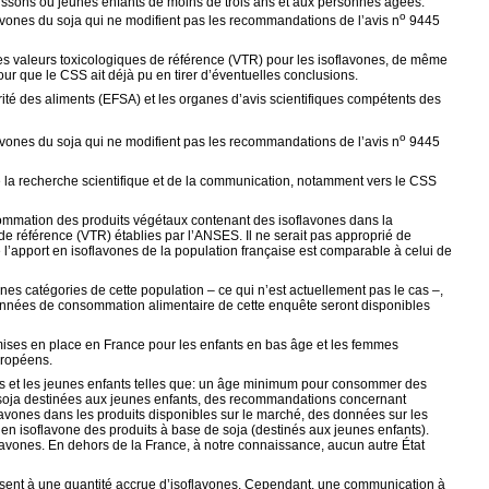
rissons ou jeunes enfants de moins de trois ans et aux personnes âgées.
o
lavones du soja qui ne modifient pas les recommandations de l’avis n
9445
es valeurs toxicologiques de référence (VTR) pour les isoflavones, de même
our que le CSS ait déjà pu en tirer d’éventuelles conclusions.
ité des aliments (EFSA) et les organes d’avis scientifiques compétents des
o
lavones du soja qui ne modifient pas les recommandations de l’avis n
9445
de la recherche scientifique et de la communication, notamment vers le CSS
ommation des produits végétaux contenant des isoflavones dans la
 de référence (VTR) établies par l’ANSES. Il ne serait pas approprié de
’apport en isoflavones de la population française est comparable à celui de
nes catégories de cette population – ce qui n’est actuellement pas le cas –,
onnées de consommation alimentaire de cette enquête seront disponibles
mises en place en France pour les enfants en bas âge et les femmes
uropéens.
s et les jeunes enfants telles que: un âge minimum pour consommer des
e soja destinées aux jeunes enfants, des recommandations concernant
lavones dans les produits disponibles sur le marché, des données sur les
 isoflavone des produits à base de soja (destinés aux jeunes enfants).
lavones. En dehors de la France, à notre connaissance, aucun autre État
posent à une quantité accrue d’isoflavones. Cependant, une communication à