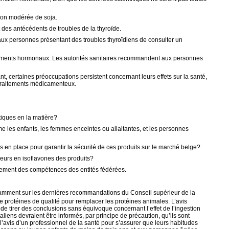
tion modérée de soja.
t des antécédents de troubles de la thyroïde.
ux personnes présentant des troubles thyroïdiens de consulter un
icaments hormonaux. Les autorités sanitaires recommandent aux personnes
 certaines préoccupations persistent concernant leurs effets sur la santé,
s traitements médicamenteux.
tiques en la matière?
e les enfants, les femmes enceintes ou allaitantes, et les personnes
es en place pour garantir la sécurité de ces produits sur le marché belge?
eneurs en isoflavones des produits?
blement des compétences des entités fédérées.
 notamment sur les dernières recommandations du Conseil supérieur de la
protéines de qualité pour remplacer les protéines animales. L’avis
 de tirer des conclusions sans équivoque concernant l’effet de l’ingestion
taliens devraient être informés, par principe de précaution, qu’ils sont
vis d’un professionnel de la santé pour s’assurer que leurs habitudes