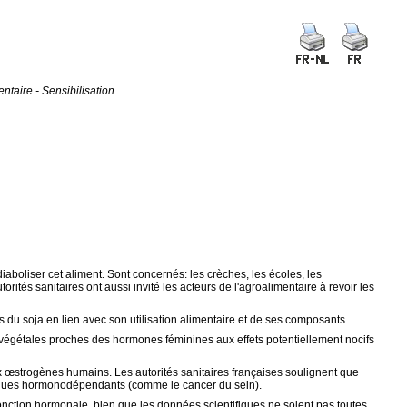
ntaire - Sensibilisation
iaboliser cet aliment. Sont concernés: les crèches, les écoles, les
orités sanitaires ont aussi invité les acteurs de l'agroalimentaire à revoir les
s du soja en lien avec son utilisation alimentaire et de ses composants.
ces végétales proches des hormones féminines aux effets potentiellement nocifs
x œstrogènes humains. Les autorités sanitaires françaises soulignent que
 risques hormonodépendants (comme le cancer du sein).
onction hormonale, bien que les données scientifiques ne soient pas toutes