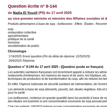
Question écrite n° 8-144
de
Nadia El Yousfi
(PS) du 17 avril 2025
au vice-premier ministre et ministre des Affaires sociales et 
Produits alimentaires à base de soja - Isoflavones - Effets - Études - Reco
soja
restauration collective
agroalimentaire
politique de la santé
hormone
sensibilisation du public
Chronologie
17/4/2025
Envoi question
(Fin du délai de réponse: 22/5/2025)
26/6/2025
Réponse
Question n° 8-144 du 17 avril 2025 : (Question posée en français)
Les autorités sanitaires françaises ont récemment appelé à réduire les aliment
restaurants d'entreprises, les maisons de repos et de soins, les hôpitaux, etc.,
techniques de production et de transformation du soja, afin de réduire les te
En effet, l'Agence nationale de sécurité sanitaire de l'alimentation, de l'en
Les aliments à base de soja (desserts, yaourts, lait, steaks végétaux, tofu et
pour la santé.
Les isoflavones, contenus en grande quantité dans les produits à base de s
des études ont examiné si une consommation excessive de soja pouvait pertu
Chez les enfants, l'ANSES indique qu'une consommation excessive de produits