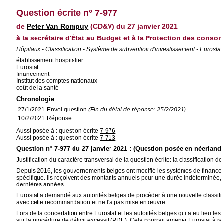
Question écrite n° 7-977
de
Peter Van Rompuy
(CD&V) du 27 janvier 2021
à la secrétaire d'État au Budget et à la Protection des conso
Hôpitaux - Classification - Système de subvention d'investissement - Eurostat
établissement hospitalier
Eurostat
financement
Institut des comptes nationaux
coût de la santé
Chronologie
27/1/2021
Envoi question
(Fin du délai de réponse: 25/2/2021)
10/2/2021
Réponse
Aussi posée à : question écrite
7-976
Aussi posée à : question écrite
7-713
Question n° 7-977 du 27 janvier 2021 : (Question posée en néerland
Justification du caractère transversal de la question écrite: la classificati
Depuis 2016, les gouvernements belges ont modifié les systèmes de finance
spécifique. Ils reçoivent des montants annuels pour une durée indéterminée, l
dernières années.
Eurostat a demandé aux autorités belges de procéder à une nouvelle classific
avec cette recommandation et ne l'a pas mise en œuvre.
Lors de la concertation entre Eurostat et les autorités belges qui a eu lieu l
sur la procédure de déficit excessif (PDE). Cela pourrait amener Eurostat à 