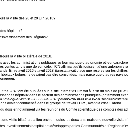
is la visite des 28 et 29 juin 2018?
n des hôpitaux?
n d'investissement des Régions?
puis la visite bilatérale de 2018.
és avec les administrations publiques vu leur manque d’autonomie et leur caractère
 ventes tandis que de son côté, l’ICN affirmait qu’ils jouissent d’une autonomie s
hands. Entre avril 2016 et avril 2018 Eurostat avait placé une réserve sur les chiff
les hôpitaux belges ne devaient pas être consolidés, mais parce que d’autres pays p
 européen.
9 June 2018
ont été publiées sur le site internet d’Eurostat à la fin du mois de juil
lasser des hôpitaux dans le secteur des administrations publiques (notamment exam
-EDP-dialogue-visit-BE-28-29-Jun-2018.pdf/8852963b-6f3c-4362-810e-5889c0fe89
sions avaient commencé dans le groupe de travail EDPS, avant la crise Corona.
u dossier notamment via les réunions du Comité scientifique des comptes des admi
 une visite bilatérale a lieu environ toutes les deux ans, mais une nouvelle visite 
des investissements hospitaliers développés par les Communautés et Régions n’est