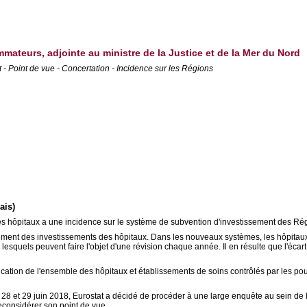
mmateurs, adjointe au ministre de la Justice et de la Mer du Nord
 - Point de vue - Concertation - Incidence sur les Régions
ais)
on des hôpitaux a une incidence sur le système de subvention d'investissement des Ré
ment des investissements des hôpitaux. Dans les nouveaux systèmes, les hôpitaux 
esquels peuvent faire l'objet d'une révision chaque année. Il en résulte que l'écar
ation de l'ensemble des hôpitaux et établissements de soins contrôlés par les pouvo
es 28 et 29 juin 2018, Eurostat a décidé de procéder à une large enquête au sein de l
reconsidérer son point de vue.