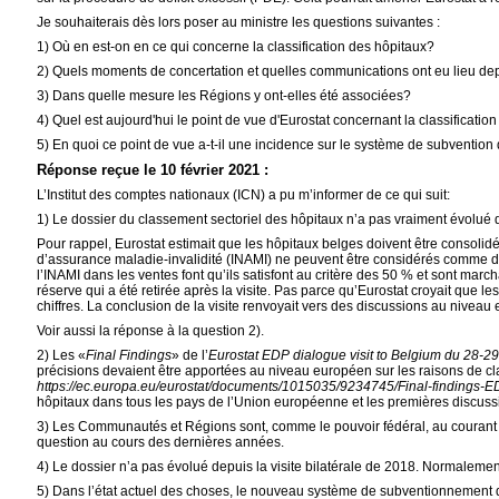
Je souhaiterais dès lors poser au ministre les questions suivantes :
1) Où en est-on en ce qui concerne la classification des hôpitaux?
2) Quels moments de concertation et quelles communications ont eu lieu depu
3) Dans quelle mesure les Régions y ont-elles été associées?
4) Quel est aujourd'hui le point de vue d'Eurostat concernant la classificatio
5) En quoi ce point de vue a-t-il une incidence sur le système de subventio
Réponse reçue le 10 février 2021 :
L’Institut des comptes nationaux (ICN) a pu m’informer de ce qui suit:
1) Le dossier du classement sectoriel des hôpitaux n’a pas vraiment évolué de
Pour rappel, Eurostat estimait que les hôpitaux belges doivent être consolid
d’assurance maladie-invalidité (INAMI) ne peuvent être considérés comme des
l’INAMI dans les ventes font qu’ils satisfont au critère des 50 % et sont marc
réserve qui a été retirée après la visite. Pas parce qu’Eurostat croyait que 
chiffres. La conclusion de la visite renvoyait vers des discussions au niveau
Voir aussi la réponse à la question 2).
2) Les «
Final Findings
» de l’
Eurostat EDP dialogue visit to Belgium du 28-2
précisions devaient être apportées au niveau européen sur les raisons de c
https://ec.europa.eu/eurostat/documents/1015035/9234745/Final-findings
hôpitaux dans tous les pays de l’Union européenne et les premières discus
3) Les Communautés et Régions sont, comme le pouvoir fédéral, au courant d
question au cours des dernières années.
4) Le dossier n’a pas évolué depuis la visite bilatérale de 2018. Normalement
5) D
ans l’état actuel des choses, le nouveau système de subventionnement 