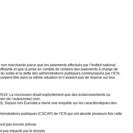
 non marchands parce que les paiements effectués par l’Institut national
uffisante et que la prise en compte de certains des paiements à charge de
res du solde et la dette des administrations publiques communiqués par l’ICN,
ouvaient être dans la même situation et n’avaient pas de réserve sur leur
let 2019. La conclusion disait explicitement que des éclaircissements ou
en de l’autonomie) (voir:
43
).
Depuis lors Eurostat a mené une enquête sur les caractéristiques des
nistrations publiques (CSCAP) de l’ICN qui ont abordé plusieurs fois cette
n’est pas encore prévue.
 pas impacté par le dossier.