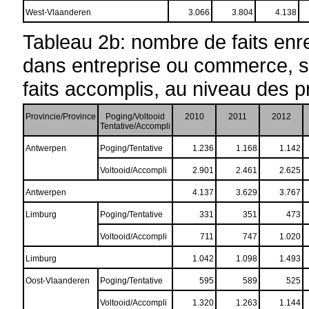
West-Vlaanderen
3.066
3.804
4.138
Tableau 2b: nombre de faits enr
dans entreprise ou commerce, sui
faits accomplis, au niveau des 
Provincie/Province
Poging/Voltooid
2010
2011
2012
Tentative/Accompli
Antwerpen
Poging/Tentative
1.236
1.168
1.142
Voltooid/Accompli
2.901
2.461
2.625
Antwerpen
4.137
3.629
3.767
Limburg
Poging/Tentative
331
351
473
Voltooid/Accompli
711
747
1.020
Limburg
1.042
1.098
1.493
Oost-Vlaanderen
Poging/Tentative
595
589
525
Voltooid/Accompli
1.320
1.263
1.144