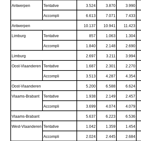
Antwerpen
Tentative
3.524
3.870
3.990
Accompli
6.613
7.071
7.433
Antwerpen
10.137
10.941
11.423
Limburg
Tentative
857
1.063
1.304
Accompli
1.840
2.148
2.690
Limburg
2.697
3.211
3.994
Oost-Vlaanderen
Tentative
1.687
2.301
2.270
Accompli
3.513
4.287
4.354
Oost-Vlaanderen
5.200
6.588
6.624
Vlaams-Brabant
Tentative
1.938
2.149
2.457
Accompli
3.699
4.074
4.079
Vlaams-Brabant
5.637
6.223
6.536
West-Vlaanderen
Tentative
1.042
1.359
1.454
Accompli
2.024
2.445
2.684