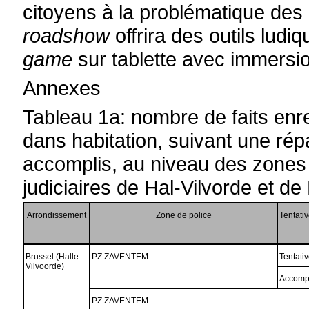
citoyens à la problématique des 
roadshow
offrira des outils ludi
game
sur tablette avec immersi
Annexes
Tableau 1a: nombre de faits enr
dans habitation, suivant une répar
accomplis, au niveau des zones
judiciaires de Hal-Vilvorde et de
Arrondissement
Zone de police
Tentati
Brussel (Halle-
PZ ZAVENTEM
Tentati
Vilvoorde)
Accomp
PZ ZAVENTEM