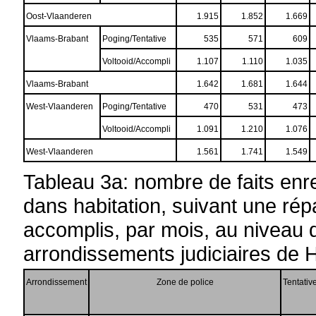
Oost-Vlaanderen
1.915
1.852
1.669
Vlaams-Brabant
Poging/Tentative
535
571
609
Voltooid/Accompli
1.107
1.110
1.035
Vlaams-Brabant
1.642
1.681
1.644
West-Vlaanderen
Poging/Tentative
470
531
473
Voltooid/Accompli
1.091
1.210
1.076
West-Vlaanderen
1.561
1.741
1.549
Tableau 3a: nombre de faits enr
dans habitation, suivant une répar
accomplis, par mois, au niveau 
arrondissements judiciaires de H
Arrondissement
Zone de police
Tentativ