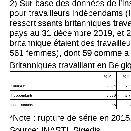
2) Sur base des données de l’Ins
pour travailleurs indépendants (
ressortissants britanniques trav
pays au 31 décembre 2019, et 2
britannique étaient des travail
561 femmes), dont 59 comme ai
Britanniques travaillant en Belg
2010
2011
Salariés*
7 584
7 5
Indépendants
2 759
2 7
Dont : aidants
85
*Note : rupture de série en 2015
Source: INASTI, Sigedis.