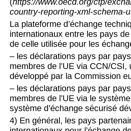
(
https://www.oecd.org/ctp/excha
country-reporting-xml-schema-us
La plateforme d’échange techniq
internationaux entre les pays de
de celle utilisée pour les échang
– l
es déclarations pays par pays
membres de l’UE via CCN/CSI, 
développé par la Commission e
– l
es déclarations pays par pay
membres de l’UE via le systèm
système d’échange sécurisé dé
4) En général, les pays partena
internationaux pour l’échange d