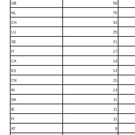
GB
59
NL
76
CH
33
LU
25
SE
21
IT
17
CA
14
ES
13
CN
15
IN
13
DK
11
IE
11
FI
11
AT
9