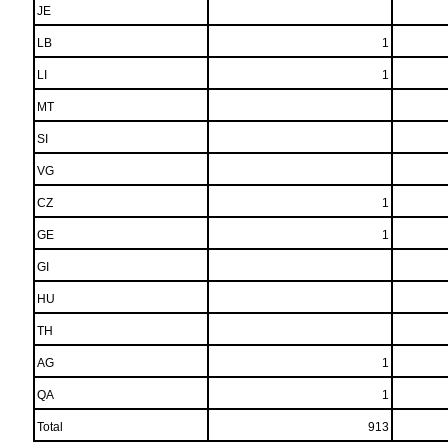
JE
LB
1
LI
1
MT
SI
VG
CZ
1
GE
1
GI
HU
TH
AG
1
QA
1
Total
913