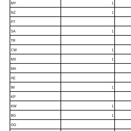
MY
1
NZ
1
PT
SA
1
TR
CW
1
MX
1
MA
AE
IM
1
KP
KW
1
BG
1
GG