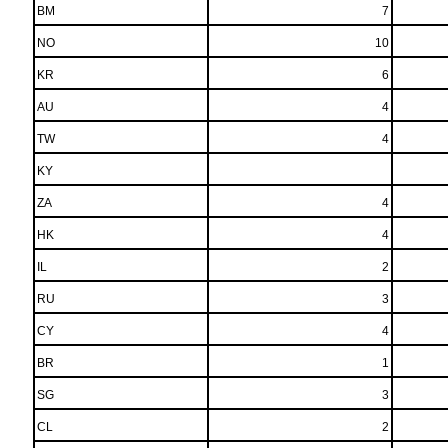
BM
7
NO
10
KR
6
AU
4
TW
4
KY
ZA
4
HK
4
IL
2
RU
3
CY
4
BR
1
SG
3
CL
2