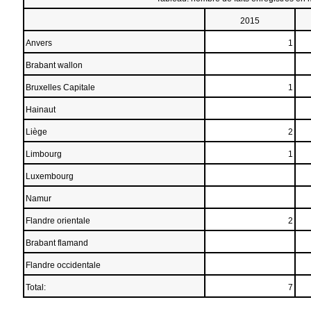
2015
Anvers
1
Brabant wallon
Bruxelles Capitale
1
Hainaut
Liège
2
Limbourg
1
Luxembourg
Namur
Flandre orientale
2
Brabant flamand
Flandre occidentale
Total:
7