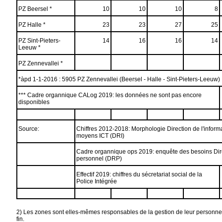
PZ Beersel *
10
10
10
8
PZ Halle *
23
23
27
25
PZ Sint-Pieters-
14
16
16
14
Leeuw *
PZ Zennevallei *
*àpd 1-1-2016 : 5905 PZ Zennevallei (Beersel - Halle - Sint-Pieters-Leeuw)
*** Cadre organnique CALog 2019: les données ne sont pas encore
disponibles
Source:
Chiffres 2012-2018: Morphologie Direction de l'informa
moyens ICT (DRI)
Cadre organnique ops 2019: enquête des besoins Dir
personnel (DRP)
Effectif 2019: chiffres du sécretariat social de la
Police Intégrée
2) Les zones sont elles-mêmes responsables de la gestion de leur personnel. E
fin.