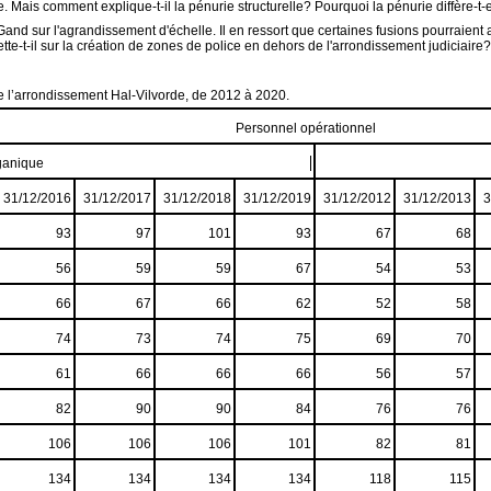
 Mais comment explique-t-il la pénurie structurelle? Pourquoi la pénurie diffère-t-e
 Gand sur l'agrandissement d'échelle. Il en ressort que certaines fusions pourraien
 jette-t-il sur la création de zones de police en dehors de l'arrondissement judiciaire
e l’arrondissement Hal-Vilvorde, de 2012 à 2020.
Personnel opérationnel
ganique
31/12/2016
31/12/2017
31/12/2018
31/12/2019
31/12/2012
31/12/2013
3
93
97
101
93
67
68
56
59
59
67
54
53
66
67
66
62
52
58
74
73
74
75
69
70
61
66
66
66
56
57
82
90
90
84
76
76
106
106
106
101
82
81
134
134
134
134
118
115