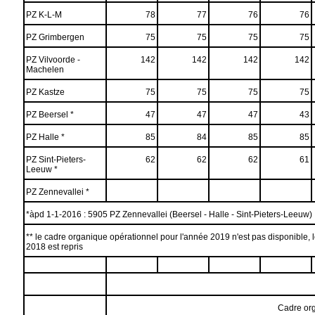
PZ K-L-M
78
77
76
76
PZ Grimbergen
75
75
75
75
PZ Vilvoorde -
142
142
142
142
Machelen
PZ Kastze
75
75
75
75
PZ Beersel *
47
47
47
43
PZ Halle *
85
84
85
85
PZ Sint-Pieters-
62
62
62
61
Leeuw *
PZ Zennevallei *
*àpd 1-1-2016 : 5905 PZ Zennevallei (Beersel - Halle - Sint-Pieters-Leeuw)
** le cadre organique opérationnel pour l'année 2019 n'est pas disponible, 
2018 est repris
Cadre or