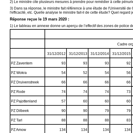
2) Le ministre cite plusieurs mesures à prendre pour remédier à cette pénurie.
3) Dans sa réponse, le ministre fait référence à une étude de l'Université de
l'efficacité, etc. Quelle analyse le ministre fait-il de cette étude? Quel regard
Réponse reçue le 19 mars 2020 :
1) Le tableau en annexe donne un aperçu de l’effectif des zones de police d
Cadre or
31/12/2012
31/12/2013
31/12/2014
31/12/2015
PZ Zaventem
93
93
93
92
PZ Wokra
54
52
54
56
PZ Druivenstreek
66
66
66
66
PZ Rode
74
74
74
73
PZ Pajottenland
57
60
60
60
PZ Dilbeek
90
90
79
79
PZ Tarl
88
88
88
83
PZ Amow
134
134
134
134