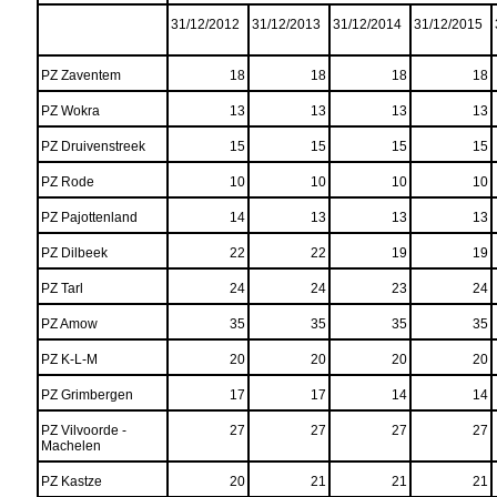
31/12/2012
31/12/2013
31/12/2014
31/12/2015
PZ Zaventem
18
18
18
18
PZ Wokra
13
13
13
13
PZ Druivenstreek
15
15
15
15
PZ Rode
10
10
10
10
PZ Pajottenland
14
13
13
13
PZ Dilbeek
22
22
19
19
PZ Tarl
24
24
23
24
PZ Amow
35
35
35
35
PZ K-L-M
20
20
20
20
PZ Grimbergen
17
17
14
14
PZ Vilvoorde -
27
27
27
27
Machelen
PZ Kastze
20
21
21
21