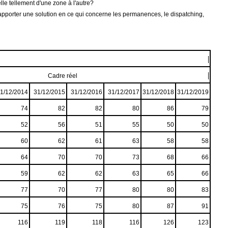
lle tellement d'une zone à l'autre?
t apporter une solution en ce qui concerne les permanences, le dispatching,
?
Cadre réel
1/12/2014
31/12/2015
31/12/2016
31/12/2017
31/12/2018
31/12/2019
74
82
82
80
86
79
52
56
51
55
50
50
60
62
61
63
58
58
64
70
70
73
68
66
59
62
62
63
65
66
77
70
77
80
80
83
75
76
75
80
87
91
116
119
118
116
126
123