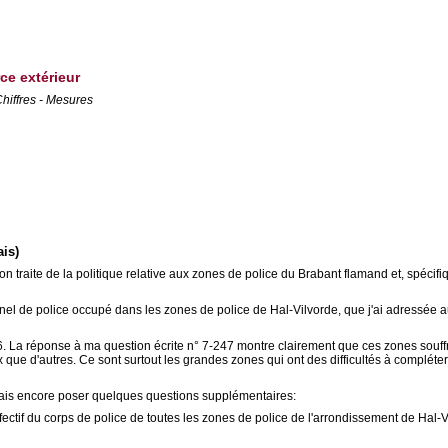
rce extérieur
hiffres - Mesures
ais)
tion traite de la politique relative aux zones de police du Brabant flamand et, spéci
nel de police occupé dans les zones de police de Hal-Vilvorde, que j'ai adressée a
 La réponse à ma question écrite n° 7-247 montre clairement que ces zones souffre
 que d'autres. Ce sont surtout les grandes zones qui ont des difficultés à compléte
iterais encore poser quelques questions supplémentaires:
fectif du corps de police de toutes les zones de police de l'arrondissement de Hal-V