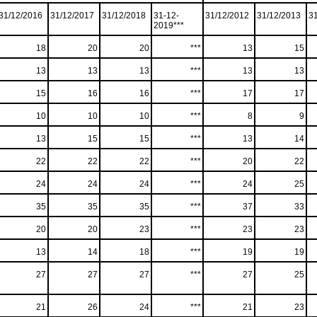
31/12/2016
31/12/2017
31/12/2018
31-12-
31/12/2012
31/12/2013
3
2019***
18
20
20
***
13
15
13
13
13
***
13
13
15
16
16
***
17
17
10
10
10
***
8
9
13
15
15
***
13
14
22
22
22
***
20
22
24
24
24
***
24
25
35
35
35
***
37
33
20
20
23
***
23
23
13
14
18
***
19
19
27
27
27
***
27
25
21
26
24
***
21
23