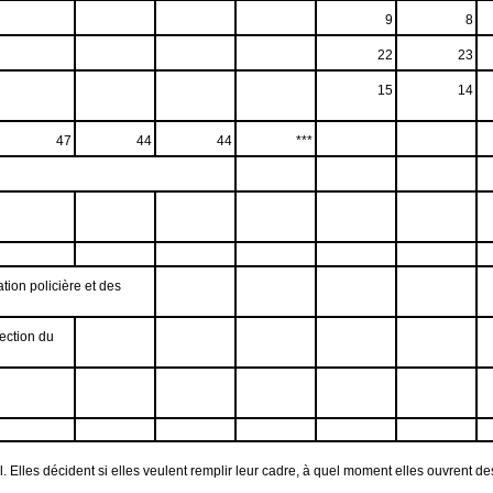
9
8
22
23
15
14
47
44
44
***
tion policière et des
ection du
lles décident si elles veulent remplir leur cadre, à quel moment elles ouvrent des 