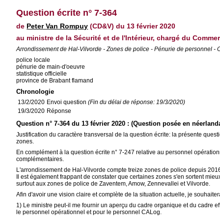
Question écrite n° 7-364
de
Peter Van Rompuy
(CD&V) du 13 février 2020
au ministre de la Sécurité et de l'Intérieur, chargé du Comme
Arrondissement de Hal-Vilvorde - Zones de police - Pénurie de personnel - C
police locale
pénurie de main-d'oeuvre
statistique officielle
province de Brabant flamand
Chronologie
13/2/2020
Envoi question
(Fin du délai de réponse: 19/3/2020)
19/3/2020
Réponse
Question n° 7-364 du 13 février 2020 : (Question posée en néerland
Justification du caractère transversal de la question écrite: la présente ques
zones.
En complément à la question écrite n° 7-247 relative au personnel opération
complémentaires.
L'arrondissement de Hal-Vilvorde compte treize zones de police depuis 2016.
Il est également frappant de constater que certaines zones s'en sortent mieux
surtout aux zones de police de Zaventem, Amow, Zennevallei et Vilvorde.
Afin d'avoir une vision claire et complète de la situation actuelle, je souha
1) Le ministre peut-il me fournir un aperçu du cadre organique et du cadre ef
le personnel opérationnel et pour le personnel CALog.