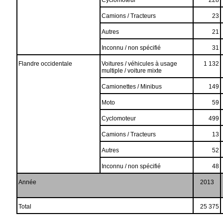
Cyclomoteur
228
Camions / Tracteurs
23
Autres
21
Inconnu / non spécifié
31
Flandre occidentale
Voitures / véhicules à usage
1 132
multiple / voiture mixte
Camionettes / Minibus
149
Moto
59
Cyclomoteur
499
Camions / Tracteurs
13
Autres
52
Inconnu / non spécifié
48
Année
2013
Total
25 375