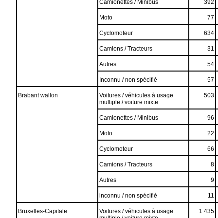
Camionettes / Minibus
392
Moto
77
Cyclomoteur
634
Camions / Tracteurs
31
Autres
54
Inconnu / non spécifié
57
Brabant wallon
Voitures / véhicules à usage
503
multiple / voiture mixte
Camionettes / Minibus
96
Moto
22
Cyclomoteur
66
Camions / Tracteurs
8
Autres
9
inconnu / non spécifié
11
Bruxelles-Capitale
Voitures / véhicules à usage
1 435