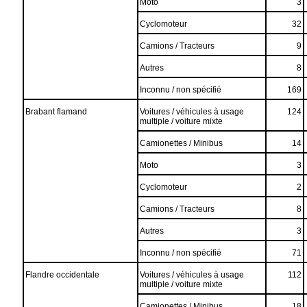
Moto
3
Cyclomoteur
32
Camions / Tracteurs
9
Autres
8
Inconnu / non spécifié
169
Brabant flamand
Voitures / véhicules à usage
124
multiple / voiture mixte
Camionettes / Minibus
14
Moto
3
Cyclomoteur
2
Camions / Tracteurs
8
Autres
3
Inconnu / non spécifié
71
Flandre occidentale
Voitures / véhicules à usage
112
multiple / voiture mixte
Camionettes / Minibus
18