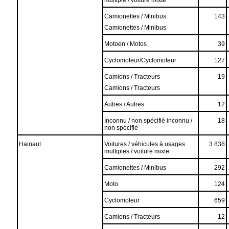
multiple / voiture mixte
Camionettes / Minibus
143
Camionettes / Minibus
Motoen / Motos
39
Cyclomoteur/Cyclomoteur
127
Camions / Tracteurs
19
Camions / Tracteurs
Autres / Autres
12
Inconnu / non spécifié inconnu /
18
non spécifié
Hainaut
Voitures / véhicules à usages
3 838
multiples / voiture mixte
Camionettes / Minibus
292
Moto
124
Cyclomoteur
659
Camions / Tracteurs
12