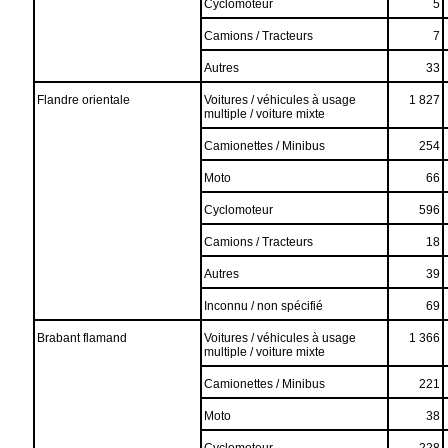
Cyclomoteur
5
Camions / Tracteurs
7
Autres
33
Flandre orientale
Voitures / véhicules à usage
1 827
multiple / voiture mixte
Camionettes / Minibus
254
Moto
66
Cyclomoteur
596
Camions / Tracteurs
18
Autres
39
Inconnu / non spécifié
69
Brabant flamand
Voitures / véhicules à usage
1 366
multiple / voiture mixte
Camionettes / Minibus
221
Moto
38