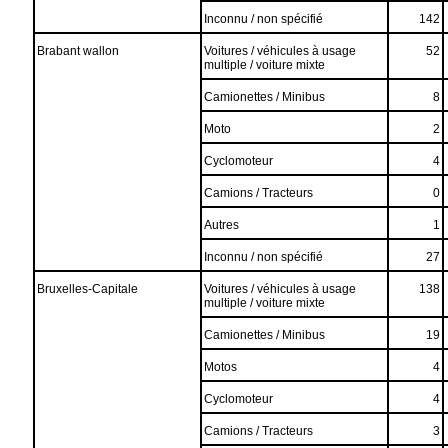
Inconnu / non spécifié
142
Brabant wallon
Voitures / véhicules à usage
52
multiple / voiture mixte
Camionettes / Minibus
8
Moto
2
Cyclomoteur
4
Camions / Tracteurs
0
Autres
1
Inconnu / non spécifié
27
Bruxelles-Capitale
Voitures / véhicules à usage
138
multiple / voiture mixte
Camionettes / Minibus
19
Motos
4
Cyclomoteur
4
Camions / Tracteurs
3