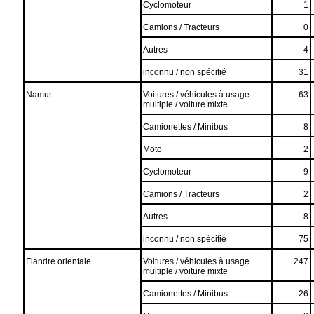
Cyclomoteur
1
Camions / Tracteurs
0
Autres
4
inconnu / non spécifié
31
Namur
Voitures / véhicules à usage
63
multiple / voiture mixte
Camionettes / Minibus
8
Moto
2
Cyclomoteur
9
Camions / Tracteurs
2
Autres
8
inconnu / non spécifié
75
Flandre orientale
Voitures / véhicules à usage
247
multiple / voiture mixte
Camionettes / Minibus
26