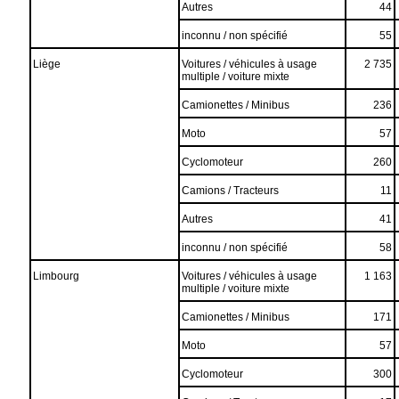
Autres
44
inconnu / non spécifié
55
Liège
Voitures / véhicules à usage
2 735
multiple / voiture mixte
Camionettes / Minibus
236
Moto
57
Cyclomoteur
260
Camions / Tracteurs
11
Autres
41
inconnu / non spécifié
58
Limbourg
Voitures / véhicules à usage
1 163
multiple / voiture mixte
Camionettes / Minibus
171
Moto
57
Cyclomoteur
300