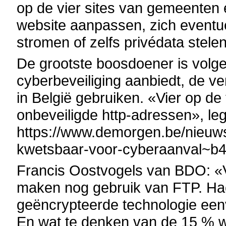
op de vier sites van gemeenten en
website aanpassen, zich eventue
stromen of zelfs privédata stelen
De grootste boosdoener is volge
cyber­beveiliging aanbiedt, de v
in België gebruiken. «Vier op d
onbeveiligde http-adressen», legt
https://www.demorgen.be/nieuws
kwetsbaar-voor-cyberaanval~b4
Francis Oostvogels van BDO: «Vi
maken nog gebruik van FTP. Hac
geëncrypteerde technologie ee
En wat te denken van de 15 % w