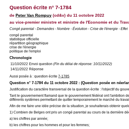
Question écrite n° 7-1784
de
Peter Van Rompuy
(cd&v) du 11 octobre 2022
au vice-premier ministre et ministre de l'Economie et du Trava
Congé parental - Demandes - Nombre - Évolution - Crise de l'énergie - Effet
congé parental
statistique officielle
répartition géographique
crise de l'énergie
politique de l'emploi
Chronologie
11/10/2022
Envoi question
(Fin du délai de réponse: 10/11/2022)
14/11/2022
Réponse
Aussi posée à : question écrite
7-1785
Question n° 7-1784 du 11 octobre 2022 : (Question posée en néerla
Justification du caractère transversal de la question écrite : l'objectif du
Tant le gouvernement flamand que le gouvernement fédéral ont l'ambition de 
différents systèmes permettant de quitter temporairement le marché du travail 
Afin de me faire une idée précise de la situation, je souhaiterais obtenir quel
1) Combien de Belges ont pris un congé parental au cours de la dernière déc
a) les chiffres par année;
b) les chiffres pour les hommes et pour les femmes;