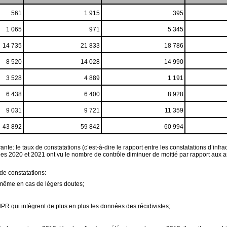
561
1 915
395
1 065
971
5 345
14 735
21 833
18 786
8 520
14 028
14 990
3 528
4 889
1 191
6 438
6 400
8 928
9 031
9 721
11 359
43 892
59 842
60 994
e: le taux de constatations (c’est-à-dire le rapport entre les constatations d’infra
s 2020 et 2021 ont vu le nombre de contrôle diminuer de moitié par rapport aux ann
de constatations:
 même en cas de légers doutes;
R qui intègrent de plus en plus les données des récidivistes;