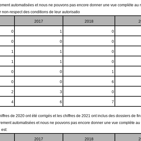
ièrement automatisées et nous ne pouvons pas encore donner une vue complète au n
r non-respect des conditions de leur autorisatio
2017
2018
2
0
1
0
0
0
0
1
1
0
1
1
0
0
0
1
0
0
6
2
3
0
4
6
7
ffres de 2020 ont été corrigés et les chiffres de 2021 ont inclus des dossiers de fi
tièrement automatisées et nous ne pouvons pas encore donner une vue complète au 
 est:
2017
2018
2