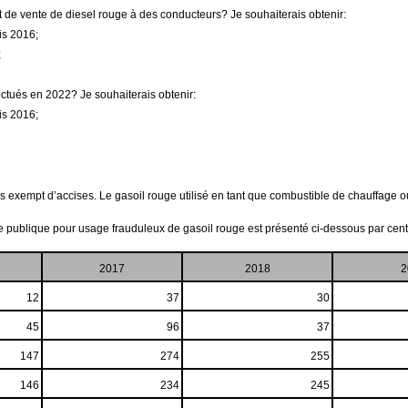
it de vente de diesel rouge à des conducteurs? Je souhaiterais obtenir:
is 2016;
;
ffectués en 2022? Je souhaiterais obtenir:
is 2016;
ours exempt d’accises. Le gasoil rouge utilisé en tant que combustible de chauffag
e publique pour usage frauduleux de gasoil rouge est présenté ci-dessous par centre
2017
2018
2
12
37
30
45
96
37
147
274
255
146
234
245