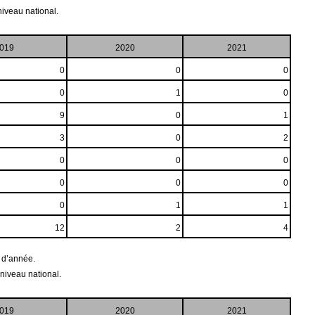
iveau national.
019
2020
2021
0
0
0
0
1
0
9
0
1
3
0
2
0
0
0
0
0
0
0
1
1
12
2
4
n d’année.
niveau national.
019
2020
2021