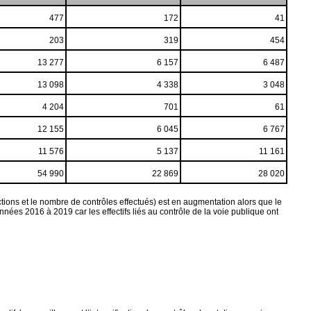
477
172
41
203
319
454
13 277
6 157
6 487
13 098
4 338
3 048
4 204
701
61
12 155
6 045
6 767
11 576
5 137
11 161
54 990
22 869
28 020
ctions et le nombre de contrôles effectués) est en augmentation alors que le
ées 2016 à 2019 car les effectifs liés au contrôle de la voie publique ont