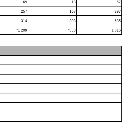
69
13
57
257
167
397
314
303
635
*1 209
*838
1 816