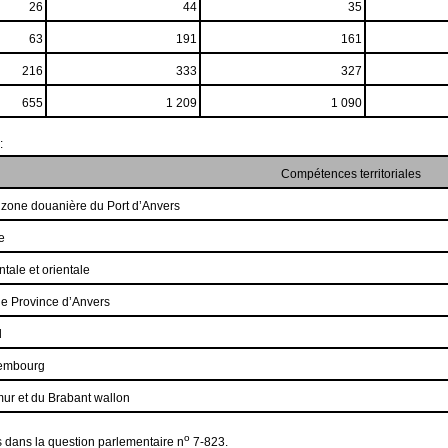
26
44
35
63
191
161
216
333
327
655
1 209
1 090
:
Compétences territoriales
+ zone douanière du Port d’Anvers
e
tale et orientale
ie Province d’Anvers
d
xembourg
ur et du Brabant wallon
o
és dans la question parlementaire n
7-823.