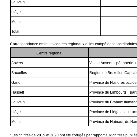
Louvain
Liège
Mons
Total
Correspondance entre les centres régionaux et les compétences territoriales
Centre régional
Anvers
Ville d’Anvers + périphérie 
Bruxelles
Région de Bruxelles-Capital
Gand
Province de Flandres occiden
Hasselt
Province du Limbourg + part
Louvain
Province du Brabant flaman
Liège
Province de Liège et du Lu
Mons
Province du Hainaut, de Nam
*Les chiffres de 2019 et 2020 ont été corrigés par rapport aux chiffres publi