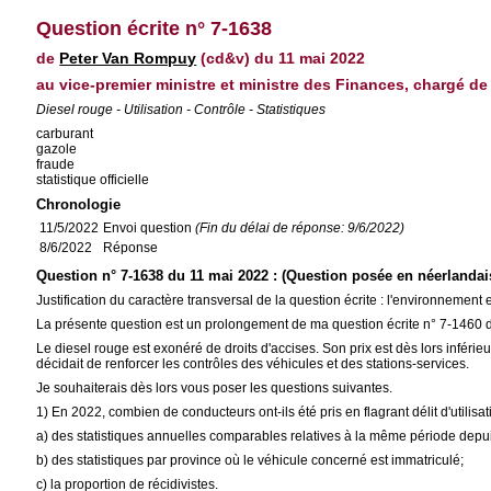
Question écrite n° 7-1638
de
Peter Van Rompuy
(cd&v) du 11 mai 2022
au vice-premier ministre et ministre des Finances, chargé de 
Diesel rouge - Utilisation - Contrôle - Statistiques
carburant
gazole
fraude
statistique officielle
Chronologie
11/5/2022
Envoi question
(Fin du délai de réponse: 9/6/2022)
8/6/2022
Réponse
Question n° 7-1638 du 11 mai 2022 : (Question posée en néerlandai
Justification du caractère transversal de la question écrite : l'environneme
La présente question est un prolongement de ma question écrite n° 7-1460 d
Le diesel rouge est exonéré de droits d'accises. Son prix est dès lors inféri
décidait de renforcer les contrôles des véhicules et des stations-services.
Je souhaiterais dès lors vous poser les questions suivantes.
1) En 2022, combien de conducteurs ont-ils été pris en flagrant délit d'utilisa
a) des statistiques annuelles comparables relatives à la même période depu
b) des statistiques par province où le véhicule concerné est immatriculé;
c) la proportion de récidivistes.