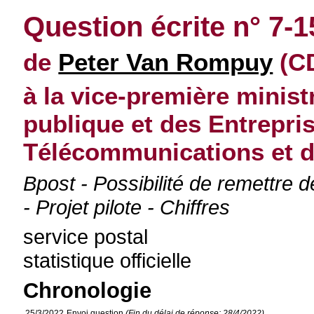
Question écrite n° 7-
de
Peter Van Rompuy
(CD
à la vice-première minist
publique et des Entrepri
Télécommunications et d
Bpost - Possibilité de remettre d
- Projet pilote - Chiffres
service postal
statistique officielle
Chronologie
25/3/2022
Envoi question
(Fin du délai de réponse: 28/4/2022)