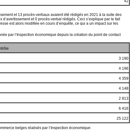
42
issement et 13 procès-verbaux avaient été rédigés en 2021 à la suite des
x d’avertissement et 0 procès-verbal rédigés. Ceci s’explique par le fait
esse est alors modifiée en cours d’enquête, ce qui a un impact sur les
née par l’Inspection économique depuis la création du point de contact
trôle
3 190
4 196
4 359
4 148
2 813
6 416
25 122
ommerce belges réalisés par l’Inspection économique: