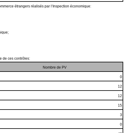
ommerce étrangers réalisés par l’Inspection économique:
nique;
e de ces contrôles:
Nombre de PV
0
12
12
15
3
0