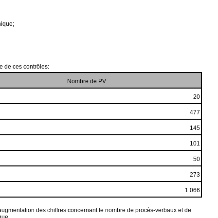
nique;
e de ces contrôles:
Nombre de PV
20
477
145
101
50
273
1 066
 L’augmentation des chiffres concernant le nombre de procès-verbaux et de
que.