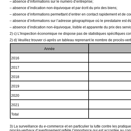
–
absence d’informations sur le numéro d’entreprise;
–
absence d’indication non-équivoque et par écrit du prix des biens;
–
absence d’informations permettant d’entrer en contact rapidement et de c
–
absence d’informations sur l’adresse géographique où le prestataire est éta
–
absence d’indication non-équivoque, lisible et apparente du prix des ser
2) c) L’Inspection économique ne dispose pas de statistiques spécifiques co
2) d) Veuillez trouver ci-après un tableau reprenant le nombre de procès-ver
Année
2016
2017
2018
2019
2020
2021
Total
3) La surveillance du
e
-commerce et en particulier la lutte contre les prati
procès-verbaux d’avertissement reflète l’importance qui est accordée au cont