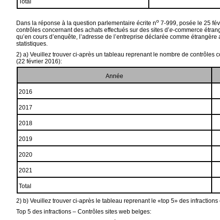
Total
o
Dans la réponse à la question parlementaire écrite n
7-999, posée le 25 fév
contrôles concernant des achats effectués sur des sites d’
e
-commerce étranger
qu’en cours d’enquête, l’adresse de l’entreprise déclarée comme étrangère au
statistiques.
2) a) Veuillez trouver ci-après un tableau reprenant le nombre de contrôles 
(22 février 2016):
Année
2016
2017
2018
2019
2020
2021
Total
2) b) Veuillez trouver ci-après le tableau reprenant le «top 5» des infractio
Top 5 des infractions – Contrôles sites web belges: