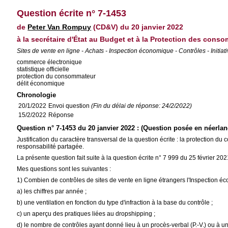
Question écrite n° 7-1453
de
Peter Van Rompuy
(CD&V) du 20 janvier 2022
à la secrétaire d'État au Budget et à la Protection des conso
Sites de vente en ligne - Achats - Inspection économique - Contrôles - Initiat
commerce électronique
statistique officielle
protection du consommateur
délit économique
Chronologie
20/1/2022
Envoi question
(Fin du délai de réponse: 24/2/2022)
15/2/2022
Réponse
Question n° 7-1453 du 20 janvier 2022 : (Question posée en néerlan
Justification du caractère transversal de la question écrite : la protection 
responsabilité partagée.
La présente question fait suite à la question écrite n° 7 999 du 25 février 2
Mes questions sont les suivantes :
1) Combien de contrôles de sites de vente en ligne étrangers l'Inspection éco
a) les chiffres par année ;
b) une ventilation en fonction du type d'infraction à la base du contrôle ;
c) un aperçu des pratiques liées au dropshipping ;
d) le nombre de contrôles ayant donné lieu à un procès-verbal (P.-V.) ou à u