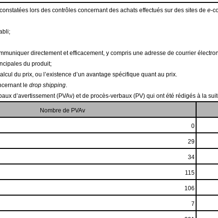
ns constatées lors des contrôles concernant des achats effectués sur des sites de
e
-c
bli;
ommuniquer directement et efficacement, y compris une adresse de courrier électro
ncipales du produit;
cul du prix, ou l’existence d’un avantage spécifique quant au prix.
ncernant le
drop shipping
.
baux d’avertissement (PVAv) et de procès-verbaux (PV) qui ont été rédigés à la suit
Nombre de PVAv
0
29
34
115
106
7