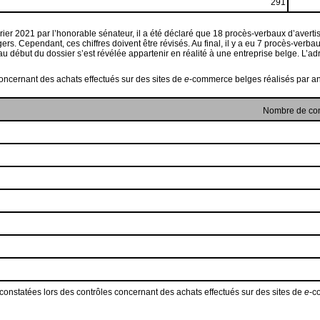
291
rier 2021 par l’honorable sénateur, il a été déclaré que 18 procès-verbaux d’avert
s. Cependant, ces chiffres doivent être révisés. Au final, il y a eu 7 procès-verbau
 début du dossier s’est révélée appartenir en réalité à une entreprise belge. L’adr
concernant des achats effectués sur des sites de
e
-commerce belges réalisés par an
Nombre de con
ns constatées lors des contrôles concernant des achats effectués sur des sites de
e
-c