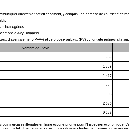
ommuniquer directement et efficacement, y compris une adresse de courrier électro
bli;
vices homogènes.
ncernant le
drop shipping
.
baux d’avertissement (PVAv) et de procès-verbaux (PV) qui ont été rédigés à la suit
Nombre de PVAv
858
1 578
1 467
1 771
903
2 676
9 253
ques commerciales illégales en ligne est une priorité pour l’Inspection économique.
rôle du volet «Internet» dans chacun des dossiers traités par l’Inspection économi