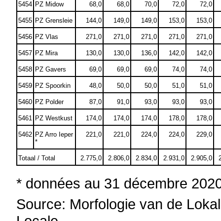
5454
PZ Midow
68,0
68,0
70,0
72,0
72,0
5455
PZ Grensleie
144,0
149,0
149,0
153,0
153,0
5456
PZ Vlas
271,0
271,0
271,0
271,0
271,0
5457
PZ Mira
130,0
130,0
136,0
142,0
142,0
5458
PZ Gavers
69,0
69,0
69,0
74,0
74,0
5459
PZ Spoorkin
48,0
50,0
50,0
51,0
51,0
5460
PZ Polder
87,0
91,0
93,0
93,0
93,0
5461
PZ Westkust
174,0
174,0
174,0
178,0
178,0
5462
PZ Arro Ieper
221,0
221,0
224,0
224,0
229,0
*
Totaal / Total
2.775,0
2.806,0
2.834,0
2.931,0
2.905,0
* données au 31 décembre 202
Source: Morfologie van de Lokale
Locale