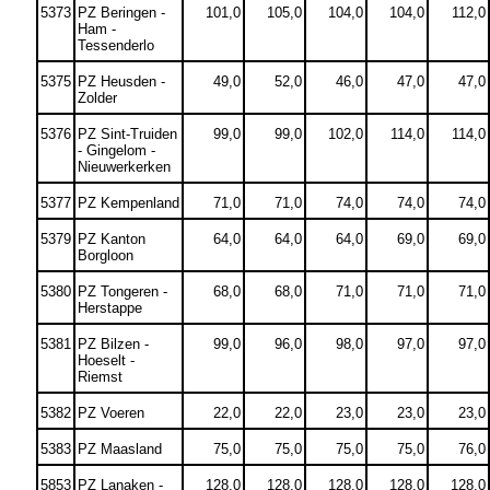
5373
PZ Beringen -
101,0
105,0
104,0
104,0
112,0
Ham -
Tessenderlo
5375
PZ Heusden -
49,0
52,0
46,0
47,0
47,0
Zolder
5376
PZ Sint-Truiden
99,0
99,0
102,0
114,0
114,0
- Gingelom -
Nieuwerkerken
5377
PZ Kempenland
71,0
71,0
74,0
74,0
74,0
5379
PZ Kanton
64,0
64,0
64,0
69,0
69,0
Borgloon
5380
PZ Tongeren -
68,0
68,0
71,0
71,0
71,0
Herstappe
5381
PZ Bilzen -
99,0
96,0
98,0
97,0
97,0
Hoeselt -
Riemst
5382
PZ Voeren
22,0
22,0
23,0
23,0
23,0
5383
PZ Maasland
75,0
75,0
75,0
75,0
76,0
5853
PZ Lanaken -
128,0
128,0
128,0
128,0
128,0