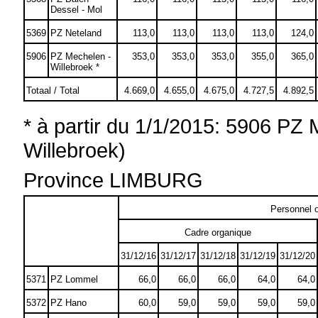
Dessel - Mol
5369
PZ Neteland
113,0
113,0
113,0
113,0
124,0
5906
PZ Mechelen -
353,0
353,0
353,0
355,0
365,0
Willebroek *
Totaal / Total
4.669,0
4.655,0
4.675,0
4.727,5
4.892,5
* à partir du 1/1/2015: 5906 PZ
Willebroek)
Province LIMBURG
Personnel o
Cadre organique
31/12/16
31/12/17
31/12/18
31/12/19
31/12/20
5371
PZ Lommel
66,0
66,0
66,0
64,0
64,0
5372
PZ Hano
60,0
59,0
59,0
59,0
59,0