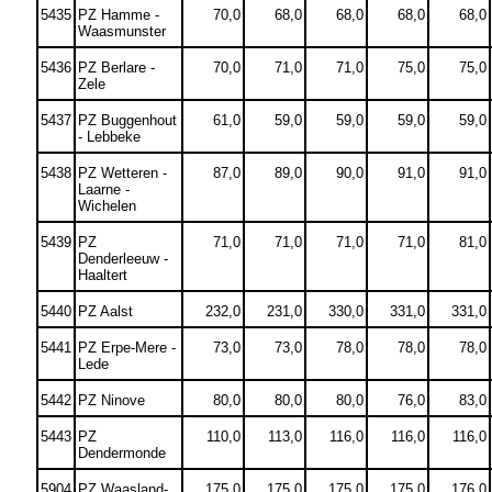
5435
PZ Hamme -
70,0
68,0
68,0
68,0
68,0
Waasmunster
5436
PZ Berlare -
70,0
71,0
71,0
75,0
75,0
Zele
5437
PZ Buggenhout
61,0
59,0
59,0
59,0
59,0
- Lebbeke
5438
PZ Wetteren -
87,0
89,0
90,0
91,0
91,0
Laarne -
Wichelen
5439
PZ
71,0
71,0
71,0
71,0
81,0
Denderleeuw -
Haaltert
5440
PZ Aalst
232,0
231,0
330,0
331,0
331,0
5441
PZ Erpe-Mere -
73,0
73,0
78,0
78,0
78,0
Lede
5442
PZ Ninove
80,0
80,0
80,0
76,0
83,0
5443
PZ
110,0
113,0
116,0
116,0
116,0
Dendermonde
5904
PZ Waasland-
175,0
175,0
175,0
175,0
176,0