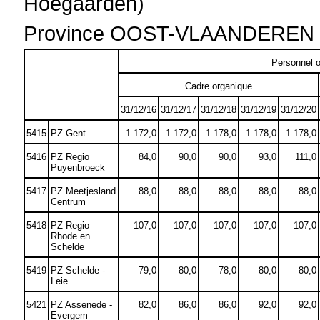
Hoegaarden)
Province OOST-VLAANDEREN
Personnel o
Cadre organique
31/12/16
31/12/17
31/12/18
31/12/19
31/12/20
5415
PZ Gent
1.172,0
1.172,0
1.178,0
1.178,0
1.178,0
5416
PZ Regio
84,0
90,0
90,0
93,0
111,0
Puyenbroeck
5417
PZ Meetjesland
88,0
88,0
88,0
88,0
88,0
Centrum
5418
PZ Regio
107,0
107,0
107,0
107,0
107,0
Rhode en
Schelde
5419
PZ Schelde -
79,0
80,0
78,0
80,0
80,0
Leie
5421
PZ Assenede -
82,0
86,0
86,0
92,0
92,0
Evergem