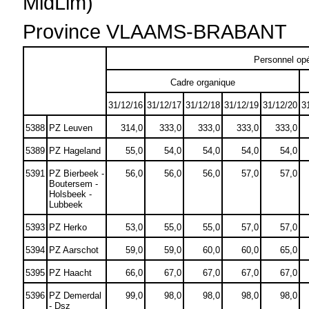
MidLim)
Province VLAAMS-BRABANT
Personnel opé
Cadre organique
31/12/16
31/12/17
31/12/18
31/12/19
31/12/20
3
5388
PZ Leuven
314,0
333,0
333,0
333,0
333,0
5389
PZ Hageland
55,0
54,0
54,0
54,0
54,0
5391
PZ Bierbeek -
56,0
56,0
56,0
57,0
57,0
Boutersem -
Holsbeek -
Lubbeek
5393
PZ Herko
53,0
55,0
55,0
57,0
57,0
5394
PZ Aarschot
59,0
59,0
60,0
60,0
65,0
5395
PZ Haacht
66,0
67,0
67,0
67,0
67,0
5396
PZ Demerdal
99,0
98,0
98,0
98,0
98,0
- Dsz