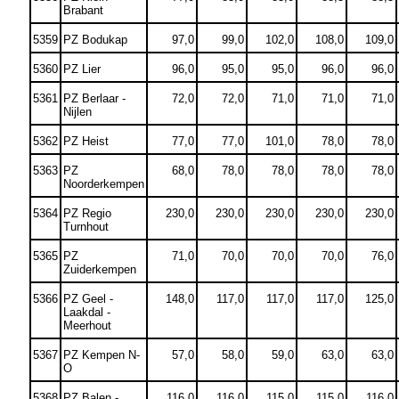
Brabant
5359
PZ Bodukap
97,0
99,0
102,0
108,0
109,0
5360
PZ Lier
96,0
95,0
95,0
96,0
96,0
5361
PZ Berlaar -
72,0
72,0
71,0
71,0
71,0
Nijlen
5362
PZ Heist
77,0
77,0
101,0
78,0
78,0
5363
PZ
68,0
78,0
78,0
78,0
78,0
Noorderkempen
5364
PZ Regio
230,0
230,0
230,0
230,0
230,0
Turnhout
5365
PZ
71,0
70,0
70,0
70,0
76,0
Zuiderkempen
5366
PZ Geel -
148,0
117,0
117,0
117,0
125,0
Laakdal -
Meerhout
5367
PZ Kempen N-
57,0
58,0
59,0
63,0
63,0
O
5368
PZ Balen -
116,0
116,0
115,0
115,0
116,0