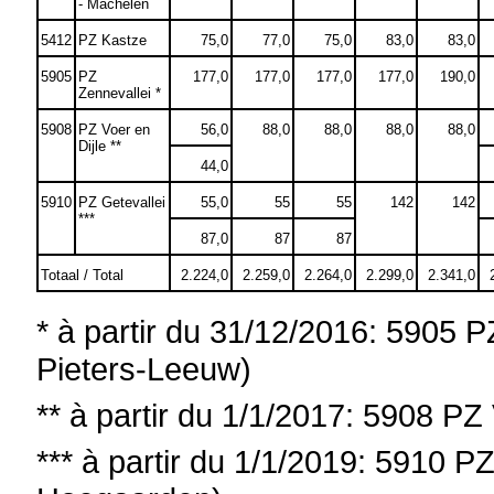
- Machelen
5412
PZ Kastze
75,0
77,0
75,0
83,0
83,0
5905
PZ
177,0
177,0
177,0
177,0
190,0
Zennevallei *
5908
PZ Voer en
56,0
88,0
88,0
88,0
88,0
Dijle **
44,0
5910
PZ Getevallei
55,0
55
55
142
142
***
87,0
87
87
Totaal / Total
2.224,0
2.259,0
2.264,0
2.299,0
2.341,0
* à partir du 31/12/2016: 5905 PZ
Pieters-Leeuw)
**
à partir du
1/1/2017: 5908 PZ V
***
à partir du
1/1/2019: 5910 PZ 