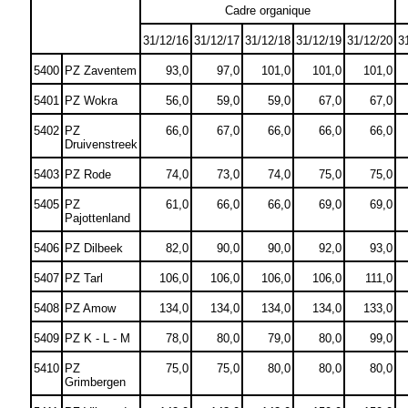
Cadre organique
31/12/16
31/12/17
31/12/18
31/12/19
31/12/20
3
5400
PZ Zaventem
93,0
97,0
101,0
101,0
101,0
5401
PZ Wokra
56,0
59,0
59,0
67,0
67,0
5402
PZ
66,0
67,0
66,0
66,0
66,0
Druivenstreek
5403
PZ Rode
74,0
73,0
74,0
75,0
75,0
5405
PZ
61,0
66,0
66,0
69,0
69,0
Pajottenland
5406
PZ Dilbeek
82,0
90,0
90,0
92,0
93,0
5407
PZ Tarl
106,0
106,0
106,0
106,0
111,0
5408
PZ Amow
134,0
134,0
134,0
134,0
133,0
5409
PZ K - L - M
78,0
80,0
79,0
80,0
99,0
5410
PZ
75,0
75,0
80,0
80,0
80,0
Grimbergen