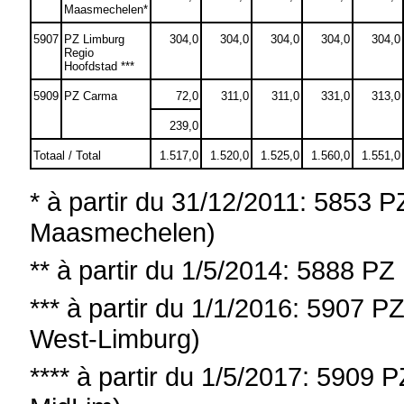
Maasmechelen*
5907
PZ Limburg
304,0
304,0
304,0
304,0
304,0
Regio
Hoofdstad ***
5909
PZ Carma
72,0
311,0
311,0
331,0
313,0
239,0
Totaal / Total
1.517,0
1.520,0
1.525,0
1.560,0
1.551,0
* à partir du 31/12/2011: 585
Maasmechelen)
**
à partir du
1/5/2014: 5888 PZ 
***
à partir du
1/1/2016: 5907 PZ
West-Limburg)
****
à partir du
1/5/2017: 5909 P