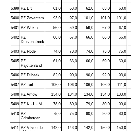
5399
PZ Brt
61,0
63,0
62,0
63,0
63,0
5400
PZ Zaventem
93,0
97,0
101,0
101,0
101,0
5401
PZ Wokra
56,0
59,0
59,0
67,0
67,0
5402
PZ
66,0
67,0
66,0
66,0
66,0
Druivenstreek
5403
PZ Rode
74,0
73,0
74,0
75,0
75,0
5405
PZ
61,0
66,0
66,0
69,0
69,0
Pajottenland
5406
PZ Dilbeek
82,0
90,0
90,0
92,0
93,0
5407
PZ Tarl
106,0
106,0
106,0
106,0
111,0
5408
PZ Amow
134,0
134,0
134,0
134,0
133,0
5409
PZ K - L - M
78,0
80,0
79,0
80,0
99,0
5410
PZ
75,0
75,0
80,0
80,0
80,0
Grimbergen
5411
PZ Vilvoorde
142,0
143,0
142,0
150,0
150,0