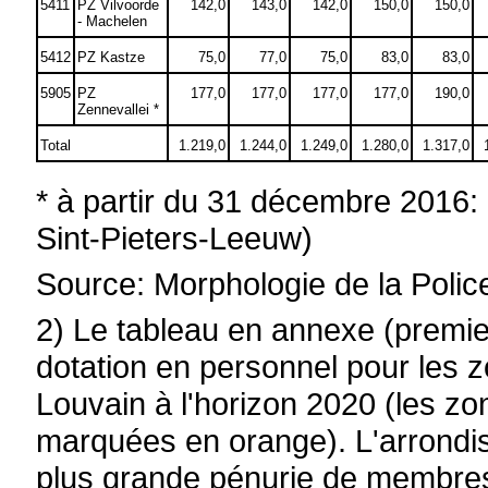
5411
PZ Vilvoorde
142,0
143,0
142,0
150,0
150,0
- Machelen
5412
PZ Kastze
75,0
77,0
75,0
83,0
83,0
5905
PZ
177,0
177,0
177,0
177,0
190,0
Zennevallei *
Total
1.219,0
1.244,0
1.249,0
1.280,0
1.317,0
* à partir du 31 décembre 2016:
Sint-Pieters-Leeuw)
Source: Morphologie de la Polic
2) Le tableau en annexe (premie
dotation en personnel pour les 
Louvain à l'horizon 2020 (les zo
marquées en orange). L'arrondi
plus grande pénurie de membres