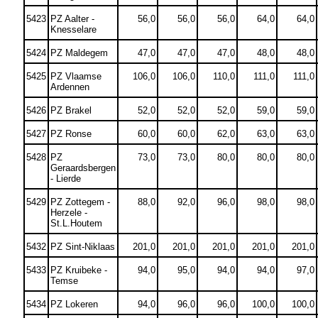
5423
PZ Aalter -
56,0
56,0
56,0
64,0
64,0
Knesselare
5424
PZ Maldegem
47,0
47,0
47,0
48,0
48,0
5425
PZ Vlaamse
106,0
106,0
110,0
111,0
111,0
Ardennen
5426
PZ Brakel
52,0
52,0
52,0
59,0
59,0
5427
PZ Ronse
60,0
60,0
62,0
63,0
63,0
5428
PZ
73,0
73,0
80,0
80,0
80,0
Geraardsbergen
- Lierde
5429
PZ Zottegem -
88,0
92,0
96,0
98,0
98,0
Herzele -
St.L.Houtem
5432
PZ Sint-Niklaas
201,0
201,0
201,0
201,0
201,0
5433
PZ Kruibeke -
94,0
95,0
94,0
94,0
97,0
Temse
5434
PZ Lokeren
94,0
96,0
96,0
100,0
100,0