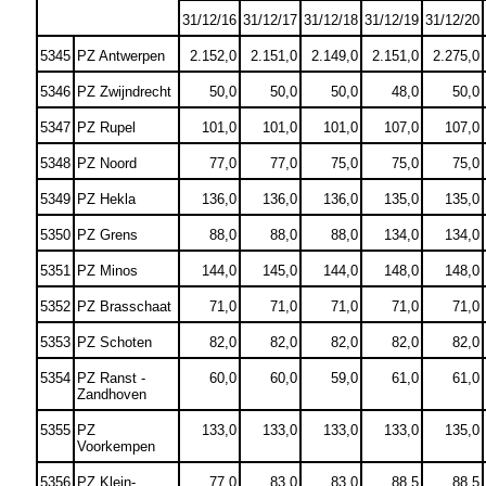
31/12/16
31/12/17
31/12/18
31/12/19
31/12/20
5345
PZ Antwerpen
2.152,0
2.151,0
2.149,0
2.151,0
2.275,0
5346
PZ Zwijndrecht
50,0
50,0
50,0
48,0
50,0
5347
PZ Rupel
101,0
101,0
101,0
107,0
107,0
5348
PZ Noord
77,0
77,0
75,0
75,0
75,0
5349
PZ Hekla
136,0
136,0
136,0
135,0
135,0
5350
PZ Grens
88,0
88,0
88,0
134,0
134,0
5351
PZ Minos
144,0
145,0
144,0
148,0
148,0
5352
PZ Brasschaat
71,0
71,0
71,0
71,0
71,0
5353
PZ Schoten
82,0
82,0
82,0
82,0
82,0
5354
PZ Ranst -
60,0
60,0
59,0
61,0
61,0
Zandhoven
5355
PZ
133,0
133,0
133,0
133,0
135,0
Voorkempen
5356
PZ Klein-
77,0
83,0
83,0
88,5
88,5