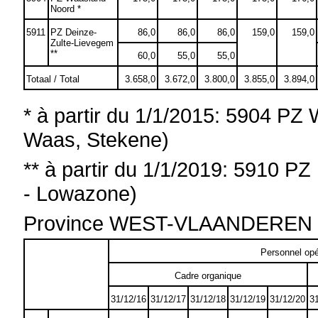
Noord *
5911
PZ Deinze-
86,0
86,0
86,0
159,0
159,0
Zulte-Lievegem
**
60,0
55,0
55,0
Totaal / Total
3.658,0
3.672,0
3.800,0
3.855,0
3.894,0
* à partir du 1/1/2015: 5904 PZ
Waas, Stekene)
**
à partir du
1/1/2019: 5910 PZ 
- Lowazone)
Province WEST-VLAANDEREN
Personnel opé
Cadre organique
31/12/16
31/12/17
31/12/18
31/12/19
31/12/20
3