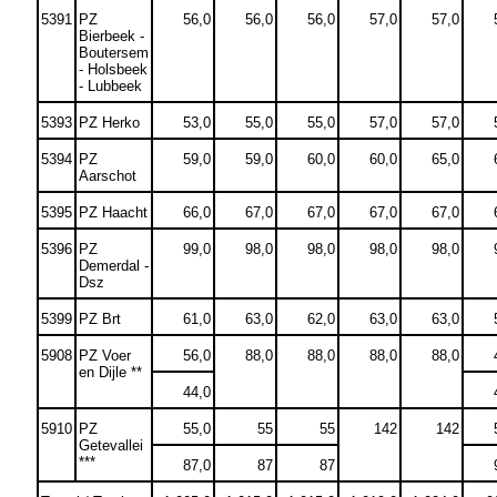
5391
PZ
56,0
56,0
56,0
57,0
57,0
Bierbeek -
Boutersem
- Holsbeek
- Lubbeek
5393
PZ Herko
53,0
55,0
55,0
57,0
57,0
5394
PZ
59,0
59,0
60,0
60,0
65,0
Aarschot
5395
PZ Haacht
66,0
67,0
67,0
67,0
67,0
5396
PZ
99,0
98,0
98,0
98,0
98,0
Demerdal -
Dsz
5399
PZ Brt
61,0
63,0
62,0
63,0
63,0
5908
PZ Voer
56,0
88,0
88,0
88,0
88,0
en Dijle **
44,0
5910
PZ
55,0
55
55
142
142
Getevallei
***
87,0
87
87