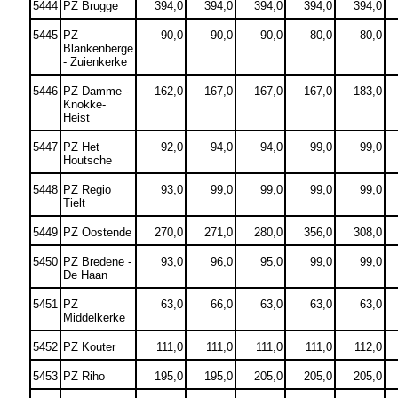
5444
PZ Brugge
394,0
394,0
394,0
394,0
394,0
5445
PZ
90,0
90,0
90,0
80,0
80,0
Blankenberge
- Zuienkerke
5446
PZ Damme -
162,0
167,0
167,0
167,0
183,0
Knokke-
Heist
5447
PZ Het
92,0
94,0
94,0
99,0
99,0
Houtsche
5448
PZ Regio
93,0
99,0
99,0
99,0
99,0
Tielt
5449
PZ Oostende
270,0
271,0
280,0
356,0
308,0
5450
PZ Bredene -
93,0
96,0
95,0
99,0
99,0
De Haan
5451
PZ
63,0
66,0
63,0
63,0
63,0
Middelkerke
5452
PZ Kouter
111,0
111,0
111,0
111,0
112,0
5453
PZ Riho
195,0
195,0
205,0
205,0
205,0