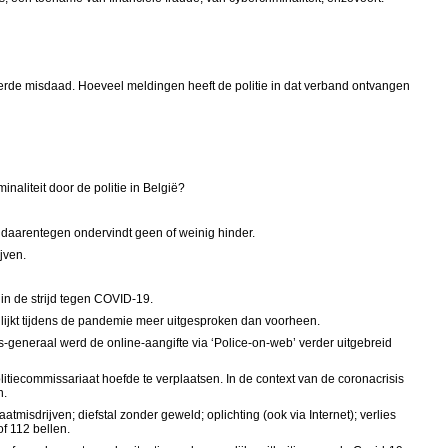
erde misdaad. Hoeveel meldingen heeft de politie in dat verband ontvangen
naliteit door de politie in België?
t daarentegen ondervindt geen of weinig hinder.
jven.
in de strijd tegen COVID-19.
r lijkt tijdens de pandemie meer uitgesproken dan voorheen.
-generaal werd de online-aangifte via ‘Police-on-web’ verder uitgebreid
litiecommissariaat hoefde te verplaatsen. In de context van de coronacrisis
n.
misdrijven; diefstal zonder geweld; oplichting (ook via Internet); verlies
f 112 bellen.