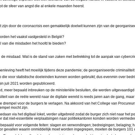
root de sfeer van angst die al enkele maanden heerst.
 zijn door de coronacrisis een gemakkelijk doelwit kunnen zijn van de georganise
orden het vaakst vastgesteld in België?
l van die misdaden het hoofd te bieden?
n de misdaad. Wat is de stand van zaken met betrekking tot de aanpak van cybercrimi
enleving heeft het moeilijk tijdens deze pandemie; de georganiseerde criminalitei
 die voor statistische doeleinden kunnen worden gebruikt; dus evenmin over bedri
begin juli 2021 worden gepubliceerd.
d, meer bepaald inbreuken op de ministeriële besluiten, die werden uitgevaardigd 
liteit van de reële wereld naar de digitale wereld is reeds jaren aan de gang, maa
de drempel voor de burgers te verlagen. Na akkoord van het College van Procureurs
rempel mocht zijn.
aan via het digitaal loket, verder uitgebreid zodat de burger zich niet naar het po
or dat niet-essentiële verplaatsingen naar politiekantoren konden worden vermede
r bepaald voor volgende feiten: slagen en verwondingen; bedreigingen; belaging; haat
or gevallen waarin onmiddellijk moet worden ingegrepen, moeten de burgers 101 o