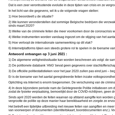
Dat is een zeer verontrustende evolutie in deze tijden van crisis en ze verg
In het licht van die gegevens, wil ik u de volgende vragen stellen:
1) Hoe beoordeelt u de situatie?
2) We kunnen veronderstellen dat sommige Belgische bedrijven die verzwakt
sinds maart 2020?
3) Welke van de criminele feiten die meer voorkomen door de coronacrisis w
4) Welke instrumenten worden vandaag ingezet om de stijging van het aanta
5) Hoe verloopt de internationale samenwerking op dit vlak?
6) Internetplatforms lijken een steeds grotere rol te spelen in de toename va
Antwoord ontvangen op 3 juni 2021 :
1) De algemene veiligheidssituatie kan worden beschreven als volgt: de sam
2) De politionele databank ‘ANG’ bevat geen gegevens over slachtofferschap
3) De officiële politiestatistieken voor het jaar 2020 zullen pas eind juni – 
Er is de toename van het aantal geregistreerde feiten inzake volksgezondhei
Oplichting via Internet is enorm toegenomen. De verschuiving van de crimina
4) In deze bijzondere periode nam de Geïntegreerde Politie initiatieven om 
zodat de fysieke verplaatsing, bemoeilijkt door de COVID-richtlijnen, geen d
Sinds april 2020 werden de feiten waarvan op afstand aangifte kon worden ged
vergrootte de politie op deze manier haar bereikbaarheid en zorgde ze ervo
Het betreft een tijdelijke uitbreiding met nieuwe feiten van aangiften en mee
van voorwerpen of documenten (identiteitskaart, boorddocumenten enz.). Vo