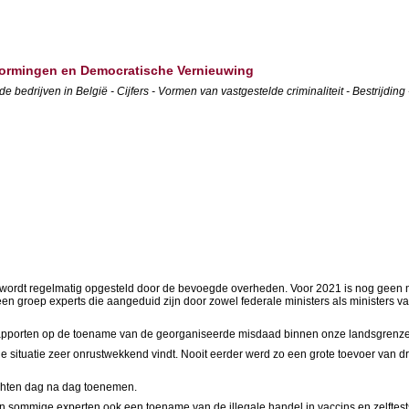
rvormingen en Democratische Vernieuwing
 bedrijven in België - Cijfers - Vormen van vastgestelde criminaliteit - Bestrijding
) wordt regelmatig opgesteld door de bevoegde overheden. Voor 2021 is nog geen n
en groep experts die aangeduid zijn door zowel federale ministers als ministers v
rapporten op de toename van de georganiseerde misdaad binnen onze landsgrenze
 de situatie zeer onrustwekkend vindt. Nooit eerder werd zo een grote toevoer van 
chten dag na dag toenemen.
n sommige experten ook een toename van de illegale handel in vaccins en zelftests,