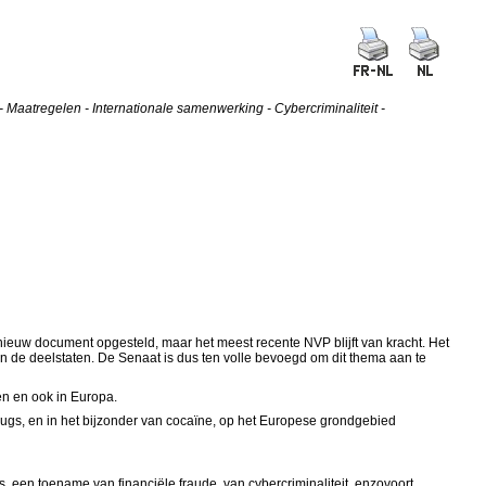
 - Maatregelen - Internationale samenwerking - Cybercriminaliteit -
ieuw document opgesteld, maar het meest recente NVP blijft van kracht. Het
an de deelstaten. De Senaat is dus ten volle bevoegd om dit thema aan te
n en ook in Europa.
drugs, en in het bijzonder van cocaïne, op het Europese grondgebied
 een toename van financiële fraude, van cybercriminaliteit, enzovoort.