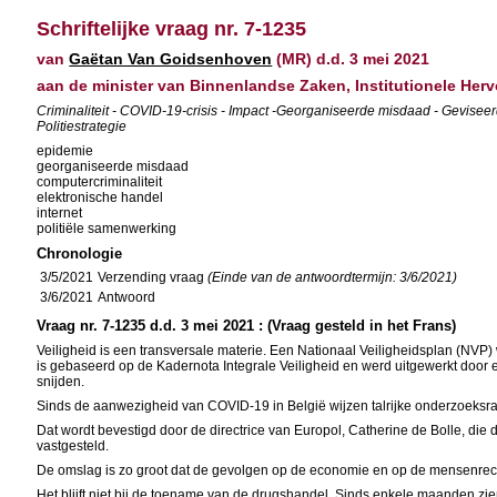
Schriftelijke vraag nr. 7-1235
van
Gaëtan Van Goidsenhoven
(MR) d.d. 3 mei 2021
aan de minister van Binnenlandse Zaken, Institutionele He
Criminaliteit - COVID-19-crisis - Impact -Georganiseerde misdaad - Geviseerde
Politiestrategie
epidemie
georganiseerde misdaad
computercriminaliteit
elektronische handel
internet
politiële samenwerking
Chronologie
3/5/2021
Verzending vraag
(Einde van de antwoordtermijn: 3/6/2021)
3/6/2021
Antwoord
Vraag nr. 7-1235 d.d. 3 mei 2021 : (Vraag gesteld in het Frans)
Veiligheid is een transversale materie. Een Nationaal Veiligheidsplan (NVP
is gebaseerd op de Kadernota Integrale Veiligheid en werd uitgewerkt door e
snijden.
Sinds de aanwezigheid van COVID-19 in België wijzen talrijke onderzoeks
Dat wordt bevestigd door de directrice van Europol, Catherine de Bolle, die
vastgesteld.
De omslag is zo groot dat de gevolgen op de economie en op de mensenre
Het blijft niet bij de toename van de drugshandel. Sinds enkele maanden zie