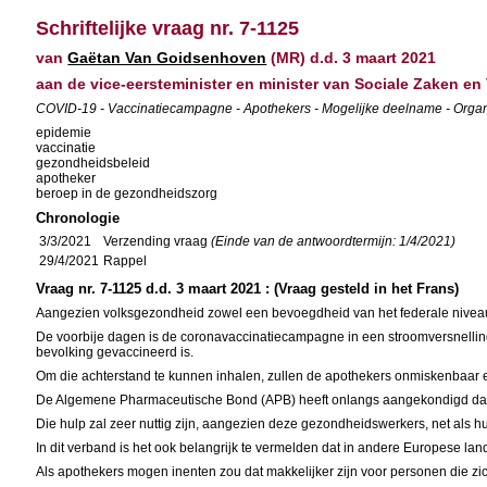
Schriftelijke vraag nr. 7-1125
van
Gaëtan Van Goidsenhoven
(MR) d.d. 3 maart 2021
aan de vice-eersteminister en minister van Sociale Zaken e
COVID-19 - Vaccinatiecampagne - Apothekers - Mogelijke deelname - Organ
epidemie
vaccinatie
gezondheidsbeleid
apotheker
beroep in de gezondheidszorg
Chronologie
3/3/2021
Verzending vraag
(Einde van de antwoordtermijn: 1/4/2021)
29/4/2021
Rappel
Vraag nr. 7-1125 d.d. 3 maart 2021 : (Vraag gesteld in het Frans)
Aangezien volksgezondheid zowel een bevoegdheid van het federale niveau a
De voorbije dagen is de coronavaccinatiecampagne in een stroomversnelling
bevolking gevaccineerd is.
Om die achterstand te kunnen inhalen, zullen de apothekers onmiskenbaar ee
De Algemene Pharmaceutische Bond (APB) heeft onlangs aangekondigd dat d
Die hulp zal zeer nuttig zijn, aangezien deze gezondheidswerkers, net als hui
In dit verband is het ook belangrijk te vermelden dat in andere Europese l
Als apothekers mogen inenten zou dat makkelijker zijn voor personen die zic