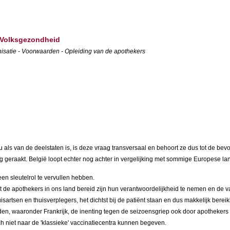
n Volksgezondheid
isatie - Voorwaarden - Opleiding van de apothekers
ls van de deelstaten is, is deze vraag transversaal en behoort ze dus tot de be
 geraakt. België loopt echter nog achter in vergelijking met sommige Europese l
n sleutelrol te vervullen hebben.
e apothekers in ons land bereid zijn hun verantwoordelijkheid te nemen en de 
sartsen en thuisverplegers, het dichtst bij de patiënt staan en dus makkelijk bereik
anden, waaronder Frankrijk, de inenting tegen de seizoensgriep ook door apotheke
h niet naar de 'klassieke' vaccinatiecentra kunnen begeven.