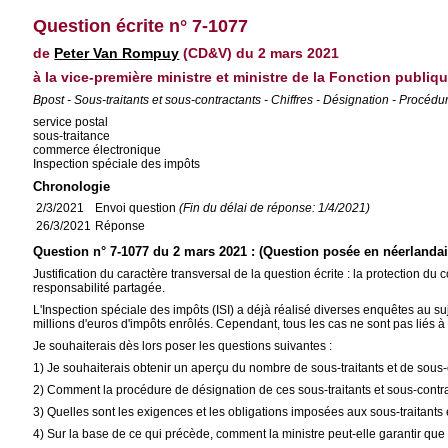
Question écrite n° 7-1077
de
Peter Van Rompuy
(CD&V) du 2 mars 2021
à la vice-première ministre et ministre de la Fonction publi
Bpost - Sous-traitants et sous-contractants - Chiffres - Désignation - Procédu
service postal
sous-traitance
commerce électronique
Inspection spéciale des impôts
Chronologie
2/3/2021
Envoi question
(Fin du délai de réponse: 1/4/2021)
26/3/2021
Réponse
Question n° 7-1077 du 2 mars 2021 : (Question posée en néerlandai
Justification du caractère transversal de la question écrite : la protection
responsabilité partagée.
L'Inspection spéciale des impôts (ISI) a déjà réalisé diverses enquêtes au su
millions d'euros d'impôts enrôlés. Cependant, tous les cas ne sont pas liés à 
Je souhaiterais dès lors poser les questions suivantes :
1) Je souhaiterais obtenir un aperçu du nombre de sous-traitants et de sous-c
2) Comment la procédure de désignation de ces sous-traitants et sous-contra
3) Quelles sont les exigences et les obligations imposées aux sous-traitants
4) Sur la base de ce qui précède, comment la ministre peut-elle garantir qu