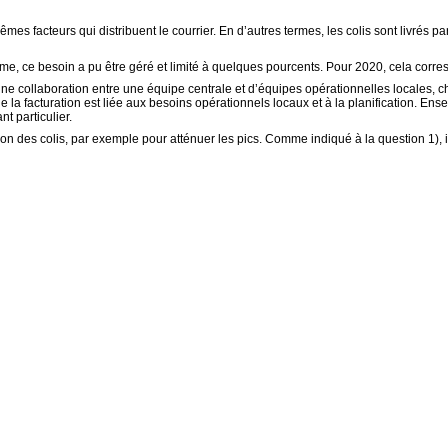
êmes facteurs qui distribuent le courrier. En d’autres termes, les colis sont livrés 
e, ce besoin a pu être géré et limité à quelques pourcents. Pour 2020, cela corr
st une collaboration entre une équipe centrale et d’équipes opérationnelles locales,
de la facturation est liée aux besoins opérationnels locaux et à la planification. Ense
t particulier.
aison des colis, par exemple pour atténuer les pics. Comme indiqué à la question 1), 