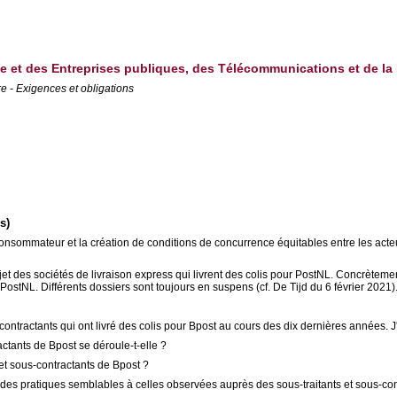
que et des Entreprises publiques, des Télécommunications et de la
re - Exigences et obligations
s)
 du consommateur et la création de conditions de concurrence équitables entre les ac
jet des sociétés de livraison express qui livrent des colis pour PostNL. Concrètemen
PostNL. Différents dossiers sont toujours en suspens (cf. De Tijd du 6 février 2021)
ontractants qui ont livré des colis pour Bpost au cours des dix dernières années. J
ctants de Bpost se déroule-t-elle ?
 et sous-contractants de Bpost ?
e des pratiques semblables à celles observées auprès des sous-traitants et sous-c