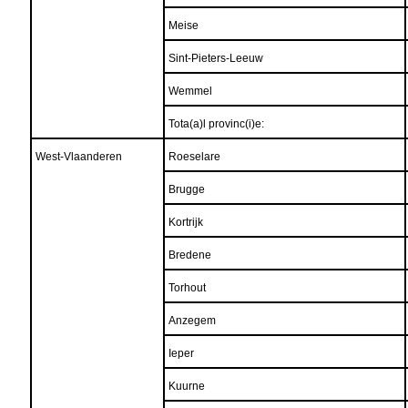
Meise
Sint-Pieters-Leeuw
Wemmel
Tota(a)l provinc(i)e:
West-Vlaanderen
Roeselare
Brugge
Kortrijk
Bredene
Torhout
Anzegem
Ieper
Kuurne