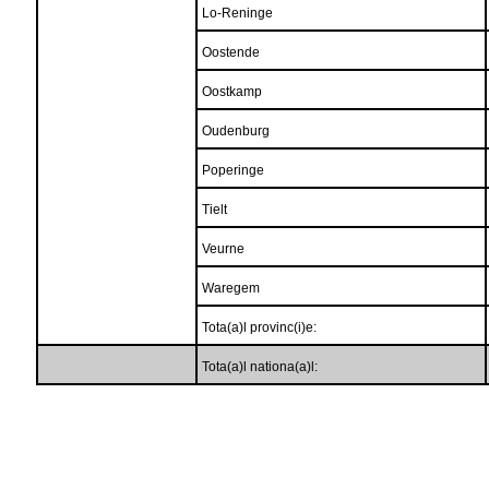
Lo-Reninge
Oostende
Oostkamp
Oudenburg
Poperinge
Tielt
Veurne
Waregem
Tota(a)l provinc(i)e:
Tota(a)l nationa(a)l: