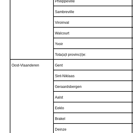
Philippeville
Sambreville
Viroinval
Walcourt
Yvoir
Tota(a)l provinc(i)e:
Oost-Vlaanderen
Gent
Sint-Niklaas
Geraardsbergen
Aalst
Eeklo
Brakel
Deinze