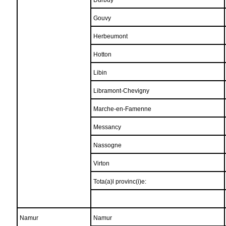
Durbuy
Gouvy
Herbeumont
Hotton
Libin
Libramont-Chevigny
Marche-en-Famenne
Messancy
Nassogne
Virton
Tota(a)l provinc(i)e:
Namur
Namur