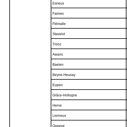
Esneux
Faimes
Flémalle
Stavelot
Trooz
Awans
Baelen
Beyne-Heusay
Eupen
Grâce-Hollogne
Herve
Lierneux
Oupeye