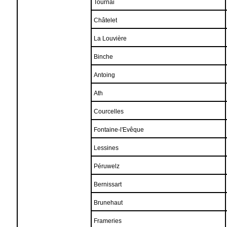
Tournai
Châtelet
La Louvière
Binche
Antoing
Ath
Courcelles
Fontaine-l'Evêque
Lessines
Péruwelz
Bernissart
Brunehaut
Frameries