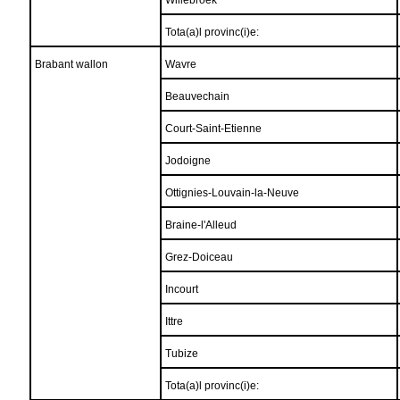
Willebroek
Tota(a)l provinc(i)e:
Brabant wallon
Wavre
Beauvechain
Court-Saint-Etienne
Jodoigne
Ottignies-Louvain-la-Neuve
Braine-l'Alleud
Grez-Doiceau
Incourt
Ittre
Tubize
Tota(a)l provinc(i)e: