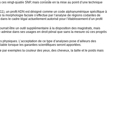
s ces vingt-quatre SNP, mais consiste en la mise au point d’une technique
 2011), un profil ADN est désigné comme un code alphanumérique spécifique à
e la morphologie faciale s’effectue par l’analyse de régions codantes de
ans le cadre légal actuellement autorisé pour l’établissement d’un profil
rait être un outil supplémentaire à la disposition des magistrats, mais
tre admise dans ses usages en droit pénal que sans la mesure où ces progrès
es physiques. L’acceptation de ce type d’analyses pose d’ailleurs des
able lorsque les garanties scientifiques seront apportées.
 par exemples la couleur des yeux, des cheveux, la taille et le poids mais