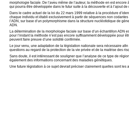
morphologie faciale. De l’aveu même de l’auteur, la méthode en est encore à
qui pourra être développée dans le futur suite à la découverte et à l’ajout 
Dans le cadre actuel de la loi du 22 mars 1999 relative à la procédure d’id
chaque individu et établi exclusivement à partir de séquences non codantes 
l’ADN, sur base d’un polymorphisme dans la structure nucléotidique de gènes
ADN.
La détermination de la morphologie faciale sur base d’un échantillon ADN es
pour l’instant la méthode n’est pas encore suffisamment développée pour êtr
peuvent faire preuve d’une solidité confirmée.
Le jour venu, une adaptation de la législation nationale sera nécessaire afi
questions au regard de la protection de la vie privée et de la maitrise des 
Sans doute, il est intéressant de souligner que l’analyse de ce type de régi
également des informations concernant des maladies génétiques.
Une future législation à ce sujet devrait préciser clairement quelles sont les