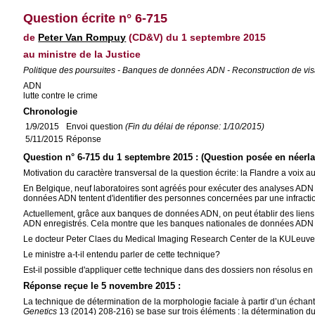
Question écrite n° 6-715
de
Peter Van Rompuy
(CD&V) du 1 septembre 2015
au ministre de la Justice
Politique des poursuites - Banques de données ADN - Reconstruction de vis
ADN
lutte contre le crime
Chronologie
1/9/2015
Envoi question
(Fin du délai de réponse: 1/10/2015)
5/11/2015
Réponse
Question n° 6-715 du 1 septembre 2015 : (Question posée en néerl
Motivation du caractère transversal de la question écrite: la Flandre a voix a
En Belgique, neuf laboratoires sont agréés pour exécuter des analyses AD
données ADN tentent d'identifier des personnes concernées par une infracti
Actuellement, grâce aux banques de données ADN, on peut établir des liens en
ADN enregistrés. Cela montre que les banques nationales de données ADN sont 
Le docteur Peter Claes du Medical Imaging Research Center de la KULeuven 
Le ministre a-t-il entendu parler de cette technique?
Est-il possible d'appliquer cette technique dans des dossiers non résolu
Réponse reçue le 5 novembre 2015 :
La technique de détermination de la morphologie faciale à partir d’un échant
Genetics
13 (2014) 208-216) se base sur trois éléments : la détermination d