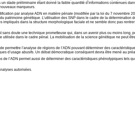
 un stade préliminaire étant donné la faible quantité d’informations contenues dan
de nouveaux marqueurs.
entification par analyse ADN en matière pénale (modifiée par la loi du 7 novembre
du patrimoine génétique. L’utilisation des SNP dans le cadre de la détermination d
 impliqués dans la structure morphologique faciale et ne semble donc pas rentrer d
t sans doute une technique prometteuse qui, dans un avenir plus ou moins long, pour
e utilisée dans le cadre pénal. La mobilisation de la science génétique ne peut ê
n de permettre l’analyse de régions de l’ADN pouvant déterminer des caractéristiqu
risques d’usage abusifs. Un débat démocratique conséquent devra être mené au préal
ons de l’ADN permet aussi de déterminer des caractéristiques phénotypiques tels que
 analyses autorisées.