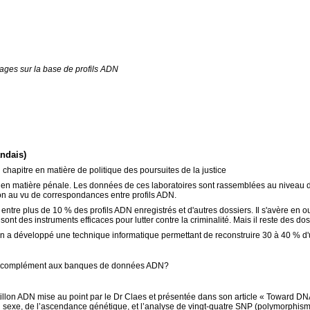
ages sur la base de profils ADN
andais)
u chapitre en matière de politique des poursuites de la justice
N en matière pénale. Les données de ces laboratoires sont rassemblées au nivea
on au vu de correspondances entre profils ADN.
tre plus de 10 % des profils ADN enregistrés et d'autres dossiers. Il s'avère en ou
des instruments efficaces pour lutter contre la criminalité. Mais il reste des dos
a développé une technique informatique permettant de reconstruire 30 à 40 % d'u
s en complément aux banques de données ADN?
illon ADN mise au point par le Dr Claes et présentée dans son article «
Toward DNA-
u sexe, de l’ascendance génétique, et l’analyse de vingt-quatre SNP (polymorphisme