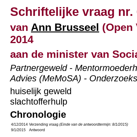
Schriftelijke vraag nr.
van
Ann Brusseel
(Open 
2014
aan de minister van Soc
Partnergeweld - Mentormoederh
Advies (MeMoSA) - Onderzoeksr
huiselijk geweld
slachtofferhulp
Chronologie
4/12/2014
Verzending vraag
(Einde van de antwoordtermijn: 8/1/2015)
9/1/2015
Antwoord