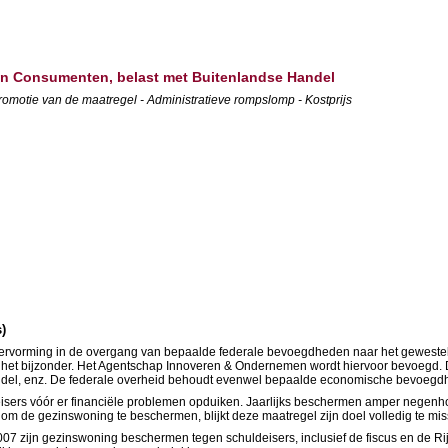
 en Consumenten, belast met Buitenlandse Handel
romotie van de maatregel - Administratieve rompslomp - Kostprijs
s)
tshervorming in de overgang van bepaalde federale bevoegdheden naar het gewestel
n in het bijzonder. Het Agentschap Innoveren & Ondernemen wordt hiervoor bevoeg
handel, enz. De federale overheid behoudt evenwel bepaalde economische bevoegd
isers vóór er financiële problemen opduiken. Jaarlijks beschermen amper negenhon
om de gezinswoning te beschermen, blijkt deze maatregel zijn doel volledig te mi
2007 zijn gezinswoning beschermen tegen schuldeisers, inclusief de fiscus en de Ri