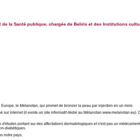
t de la Santé publique, chargée de Beliris et des Institutions cultu
t en Europe, le Mélanotan, qui promet de bronzer la peau par injection en un mois.
 sur internet (il existe un site informatif dédié au Mélanotan www.melanotan.eu).
 d'études portant sur des affectations dermatologiques et n'est pas un médicament a
non-diabétiques.
ns notre pays.