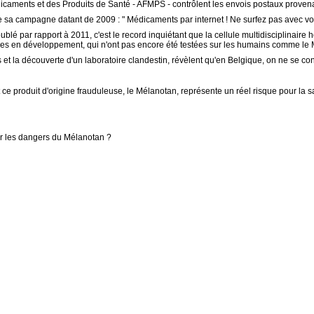
aments et des Produits de Santé - AFMPS - contrôlent les envois postaux provenan
 sa campagne datant de 2009 : " Médicaments par internet ! Ne surfez pas avec votr
par rapport à 2011, c'est le record inquiétant que la cellule multidisciplinaire 
ces en développement, qui n'ont pas encore été testées sur les humains comme le
 et la découverte d'un laboratoire clandestin, révèlent qu'en Belgique, on ne se co
ce produit d'origine frauduleuse, le Mélanotan, représente un réel risque pour la s
r les dangers du Mélanotan ?