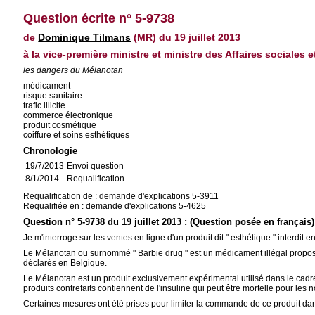
Question écrite n° 5-9738
de
Dominique Tilmans
(MR) du 19 juillet 2013
à la vice-première ministre et ministre des Affaires sociales e
les dangers du Mélanotan
médicament
risque sanitaire
trafic illicite
commerce électronique
produit cosmétique
coiffure et soins esthétiques
Chronologie
19/7/2013
Envoi question
8/1/2014
Requalification
Requalification de : demande d'explications
5-3911
Requalifiée en : demande d'explications
5-4625
Question n° 5-9738 du 19 juillet 2013 : (Question posée en français)
Je m'interroge sur les ventes en ligne d'un produit dit " esthétique " interdi
Le Mélanotan ou surnommé " Barbie drug " est un médicament illégal proposé
déclarés en Belgique.
Le Mélanotan est un produit exclusivement expérimental utilisé dans le cadre
produits contrefaits contiennent de l'insuline qui peut être mortelle pour les 
Certaines mesures ont été prises pour limiter la commande de ce produit da