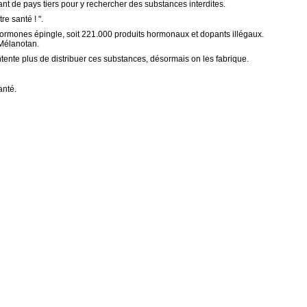
t de pays tiers pour y rechercher des substances interdites.
e santé ! ".
hormones épingle, soit 221.000 produits hormonaux et dopants illégaux.
 Mélanotan.
ntente plus de distribuer ces substances, désormais on les fabrique.
anté.