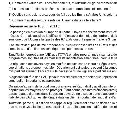
1) Comment évaluez-vous ces événements, et l'attitude du gouvernement al
2) La question a-t-elle eu un écho sur le plan international, et comment ?
3) Quelles conclusions tirez-vous du fait que les Émirats Arabes Unis soient d
4) Comment évaluez-vous le rôle de l'Ukraine dans cette affaire ?
Réponse reçue le 18 juin 2013 :
Le passage en question du rapport du panel Libye est effectivement instructif
nécessité – mais aussi de la difficulté – d’essayer de mettre de l’ordre et 
souligne que l’Albanie fait partie des 67 États qui ont signé le Traité le 3 ju
Il ne me revient pas de me prononcer sur les responsabilités des États et de
commises et d’en tirer les conséquences pénales ou autres.
Tant l’Union européenne (UE) que l’OTAN ont des programmes visant à aider l
programmes sont très utiles mais il reste incontestablement beaucoup à faire
La réputation des divers pays en matière de lutte contre le trafic illégal d’
coordinations européennes. Mon Département est toujours ouvert à la concerta
mis particulièrement l’accent sur la nécessité d’une vigilance particulière en
S’agissant du rôle des EAU, je voudrais simplement rappeler que l’opération 
contribution importante et appréciée.
On sait qu’au sein de la coalition qui a renversé Kadhafi, il y avait des inter
population les moyens de se protéger. Étant donné ces interprétations diverg
parachutages d’armes dans l’ouest du pays. Je ne dispose donc d’aucune inf
fiabilité des EAU qui est de longue date un client important de l’industrie d
Toutefois, parce qu’il est bon de rappeler régulièrement notre position en 
que notre pays attache au respect strict des obligations en matière de non-ré