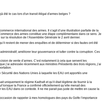
 été le cas lors d'un transit illégal d'armes belges ?
mmerce international des armes. Il s’agit d’une illustration parfaite de la
ur le Commerce des armes constitue une étape complémentaire dans ce sens. Je
e sur la résolution de l’Assemblée Générale le 2 avril dernier.
u’il revient de mener des enquêtes et de déterminer si des fautes ont été
inistratif, améliorer leur gouvernance et lutter contre la corruption. Ces
 décision de vente d’armes. C’est notamment à cela que servent les
que j’ai adressée récemment aux ministres Présidents des trois régions, j’ai
ortation.
de Sécurité des Nations Unies à laquelle les EAU ont apportés une
ait uniquement le régime Kadhafi et qu’il était légitime de fournir à la
f lorsque la France a confirmé officiellement qu’elle menait des
les EAU dans ce contexte. Il ne me parait pas juste de mettre en cause la
une occasion de rappeler à mes homologues des pays du Golfe l’importance