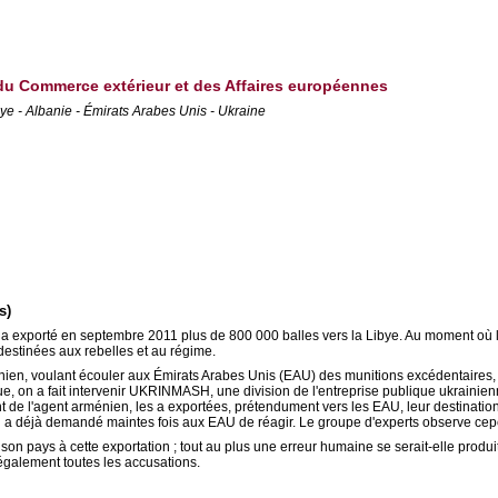
, du Commerce extérieur et des Affaires européennes
bye - Albanie - Émirats Arabes Unis - Ukraine
s)
a exporté en septembre 2011 plus de 800 000 balles vers la Libye. Au moment où le c
destinées aux rebelles et au régime.
ménien, voulant écouler aux Émirats Arabes Unis (EAU) des munitions excédentaires
ue, on a fait intervenir UKRINMASH, une division de l'entreprise publique ukrainien
de l'agent arménien, les a exportées, prétendument vers les EAU, leur destination
NU a déjà demandé maintes fois aux EAU de réagir. Le groupe d'experts observe ce
e son pays à cette exportation ; tout au plus une erreur humaine se serait-elle produ
 également toutes les accusations.