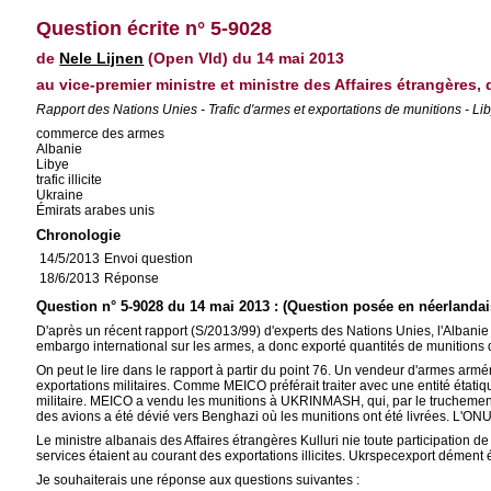
Question écrite n° 5-9028
de
Nele Lijnen
(Open Vld) du 14 mai 2013
au vice-premier ministre et ministre des Affaires étrangères
Rapport des Nations Unies - Trafic d'armes et exportations de munitions - Li
commerce des armes
Albanie
Libye
trafic illicite
Ukraine
Émirats arabes unis
Chronologie
14/5/2013
Envoi question
18/6/2013
Réponse
Question n° 5-9028 du 14 mai 2013 : (Question posée en néerlandai
D'après un récent rapport (S/2013/99) d'experts des Nations Unies, l'Albanie 
embargo international sur les armes, a donc exporté quantités de munitions 
On peut le lire dans le rapport à partir du point 76. Un vendeur d'armes ar
exportations militaires. Comme MEICO préférait traiter avec une entité étatiq
militaire. MEICO a vendu les munitions à UKRINMASH, qui, par le truchement 
des avions a été dévié vers Benghazi où les munitions ont été livrées. L'O
Le ministre albanais des Affaires étrangères Kulluri nie toute participation d
services étaient au courant des exportations illicites. Ukrspecexport dément
Je souhaiterais une réponse aux questions suivantes :