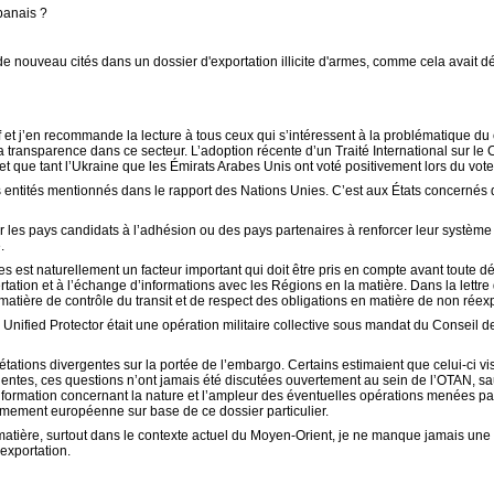
banais ?
e nouveau cités dans un dossier d'exportation illicite d'armes, comme cela avait déjà
 et j’en recommande la lecture à tous ceux qui s’intéressent à la problématique du co
de la transparence dans ce secteur. L’adoption récente d’un Traité International s
in et que tant l’Ukraine que les Émirats Arabes Unis ont voté positivement lors du vot
s entités mentionnés dans le rapport des Nations Unies. C’est aux États concernés q
es pays candidats à l’adhésion ou des pays partenaires à renforcer leur système adm
.
armes est naturellement un facteur important qui doit être pris en compte avant toute
tion et à l’échange d’informations avec les Régions en la matière. Dans la lettre 
 matière de contrôle du transit et de respect des obligations en matière de non réexp
Unified Protector était une opération militaire collective sous mandat du Conseil 
prétations divergentes sur la portée de l’embargo. Certains estimaient que celui-ci vis
entes, ces questions n’ont jamais été discutées ouvertement au sein de l’OTAN, sau
ormation concernant la nature et l’ampleur des éventuelles opérations menées par 
’armement européenne sur base de ce dossier particulier.
la matière, surtout dans le contexte actuel du Moyen-Orient, je ne manque jamais 
exportation.