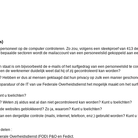
s)
hun personeel op de computer controleren. Zo zou, volgens een steekproef van 413 
f. In bepaalde sectoren wordt de mailaccount van een personeelslid gekoppeld aan e
in staat is om bijvoorbeeld de e-mails of het surfgedrag van een personeelslid te co
ien de werknemer duidelijk weet dat hij of zij gecontroleerd kan worden?
n? Hebben er dus al mensen geklaagd dat hun privacy op zulk een manier geschonden
e apparatuur of de IT van uw Federale Overheidsdienst het mogelijk maakt om het su
nt u toelichten?
 Weten zij aldus wat al dan niet gecontroleerd kan worden? Kunt u toelichten?
alde websites geblokkeerd? Zo ja, waarom? Kunt u toelichten?
n een dergelijke controle (mails, internet, telefoon, enz.) gebruikt worden? Kunt u
 delen :
erale Overheidsdienst (FOD) P&O en Fedict.