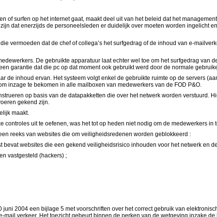
en of surfen op het internet gaat, maakt deel uit van het beleid dat het management
 zijn dat enerzijds de personeelsleden er duidelijk over moeten worden ingelicht 
e vermoeden dat de chef of collega’s het surfgedrag of de inhoud van e-mailver
edewerkers. De gebruikte apparatuur laat echter wel toe om het surfgedrag van de 
een garantie dat die pc op dat moment ook gebruikt werd door de normale gebruike
ar de inhoud ervan. Het systeem volgt enkel de gebruikte ruimte op de servers (aa
ijk om inzage te bekomen in alle mailboxen van medewerkers van de FOD P&O.
onstrueren op basis van de datapakketten die over het netwerk worden verstuurd. Hie
voeren gekend zijn.
gelijk maakt.
e controles uit te oefenen, was het tot op heden niet nodig om de medewerkers in te
n een reeks van websites die om veiligheidsredenen worden geblokkeerd :
lijst bevat websites die een gekend veiligheidsrisico inhouden voor het netwerk en d
en vastgesteld (hackers) ;
juni 2004 een bijlage 5 met voorschriften over het correct gebruik van elektronisc
het e-mail verkeer. Het toezicht gebeurt binnen de perken van de wetgeving inzake d