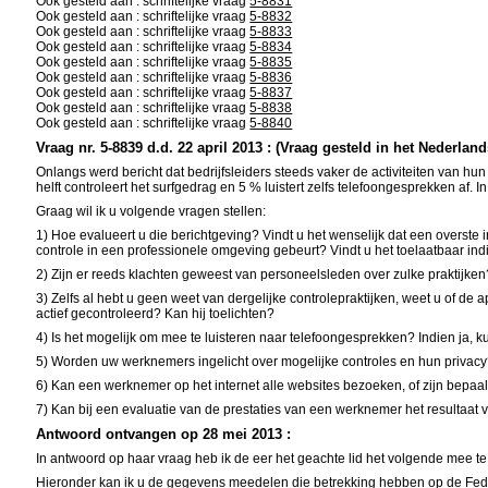
Ook gesteld aan : schriftelijke vraag
5-8831
Ook gesteld aan : schriftelijke vraag
5-8832
Ook gesteld aan : schriftelijke vraag
5-8833
Ook gesteld aan : schriftelijke vraag
5-8834
Ook gesteld aan : schriftelijke vraag
5-8835
Ook gesteld aan : schriftelijke vraag
5-8836
Ook gesteld aan : schriftelijke vraag
5-8837
Ook gesteld aan : schriftelijke vraag
5-8838
Ook gesteld aan : schriftelijke vraag
5-8840
Vraag nr. 5-8839 d.d. 22 april 2013 : (Vraag gesteld in het Nederland
Onlangs werd bericht dat bedrijfsleiders steeds vaker de activiteiten van 
helft controleert het surfgedrag en 5 % luistert zelfs telefoongesprekken a
Graag wil ik u volgende vragen stellen:
1) Hoe evalueert u die berichtgeving? Vindt u het wenselijk dat een overste 
controle in een professionele omgeving gebeurt? Vindt u het toelaatbaar ind
2) Zijn er reeds klachten geweest van personeelsleden over zulke praktijke
3) Zelfs al hebt u geen weet van dergelijke controlepraktijken, weet u of d
actief gecontroleerd? Kan hij toelichten?
4) Is het mogelijk om mee te luisteren naar telefoongesprekken? Indien ja, ku
5) Worden uw werknemers ingelicht over mogelijke controles en hun privacy?
6) Kan een werknemer op het internet alle websites bezoeken, of zijn bepa
7) Kan bij een evaluatie van de prestaties van een werknemer het resultaat va
Antwoord ontvangen op 28 mei 2013 :
In antwoord op haar vraag heb ik de eer het geachte lid het volgende mee te
Hieronder kan ik u de gegevens meedelen die betrekking hebben op de Fed