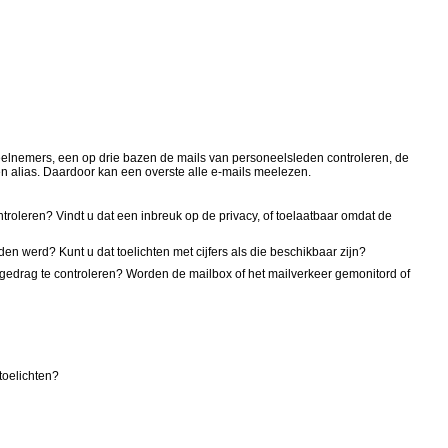
deelnemers, een op drie bazen de mails van personeelsleden controleren, de
en alias. Daardoor kan een overste alle e-mails meelezen.
ntroleren? Vindt u dat een inbreuk op de privacy, of toelaatbaar omdat de
 werd? Kunt u dat toelichten met cijfers als die beschikbaar zijn?
rfgedrag te controleren? Worden de mailbox of het mailverkeer gemonitord of
 toelichten?