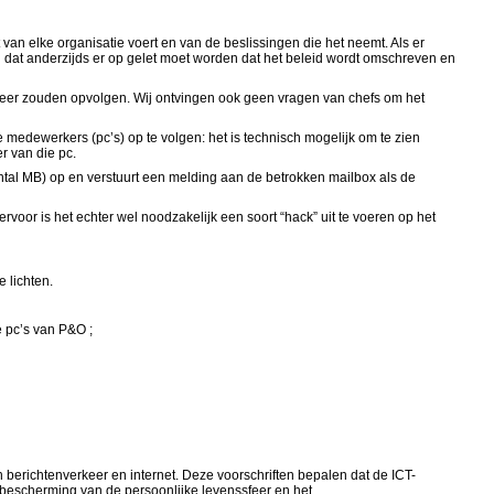
 van elke organisatie voert en van de beslissingen die het neemt. Als er
en dat anderzijds er op gelet moet worden dat het beleid wordt omschreven en
keer zouden opvolgen. Wij ontvingen ook geen vragen van chefs om het
medewerkers (pc’s) op te volgen: het is technisch mogelijk om te zien
r van die pc.
ntal MB) op en verstuurt een melding aan de betrokken mailbox als de
rvoor is het echter wel noodzakelijk een soort “hack” uit te voeren op het
 lichten.
e pc’s van P&O ;
h berichtenverkeer en internet. Deze voorschriften bepalen dat de ICT-
e bescherming van de persoonlijke levenssfeer en het