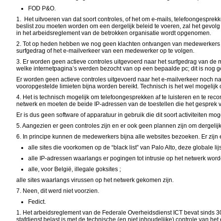
FOD P&O.
1. Het uitvoeren van dat soort controles, of het om e-mails, telefoongesprekk
beslist zou moeten worden om een dergelijk beleid te voeren, zal het gevolg
in het arbeidsreglement van de betrokken organisatie wordt opgenomen.
2. Tot op heden hebben we nog geen klachten ontvangen van medewerkers di
surfgedrag of het e-mailverkeer van een medewerker op te volgen.
3. Er worden geen actieve controles uitgevoerd naar het surfgedrag van de m
welke internetpagina’s werden bezocht van op een bepaalde pc; dit is nog g
Er worden geen actieve controles uitgevoerd naar het e-mailverkeer noch na
vooropgestelde limieten bijna worden bereikt. Technisch is het wel mogel
4. Het is technisch mogelijk om telefoongesprekken af te luisteren en te rec
netwerk en moeten de beide IP-adressen van de toestellen die het gesprek 
Er is dus geen software of apparatuur in gebruik die dit soort activiteiten mo
5. Aangezien er geen controles zijn en er ook geen plannen zijn om dergelijk
6. In principe kunnen de medewerkers bijna alle websites bezoeken. Er zij
alle sites die voorkomen op de “black list” van Palo Alto, deze globale 
alle IP-adressen waarlangs er pogingen tot intrusie op het netwerk word
alle, voor België, illegale goksites ;
alle sites waarlangs virussen op het netwerk gekomen zijn.
7. Neen, dit werd niet voorzien.
Fedict.
1. Het arbeidsreglement van de Federale Overheidsdienst ICT bevat sinds 30 
stafdienst belast is met de technische (en niet inhoudelijke) controle van 