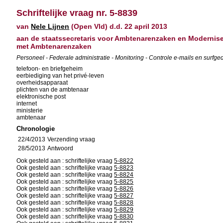
Schriftelijke vraag nr. 5-8839
van
Nele Lijnen
(Open Vld) d.d. 22 april 2013
aan de staatssecretaris voor Ambtenarenzaken en Modernise
met Ambtenarenzaken
Personeel - Federale administratie - Monitoring - Controle e-mails en surfged
telefoon- en briefgeheim
eerbiediging van het privé-leven
overheidsapparaat
plichten van de ambtenaar
elektronische post
internet
ministerie
ambtenaar
Chronologie
22/4/2013
Verzending vraag
28/5/2013
Antwoord
Ook gesteld aan : schriftelijke vraag
5-8822
Ook gesteld aan : schriftelijke vraag
5-8823
Ook gesteld aan : schriftelijke vraag
5-8824
Ook gesteld aan : schriftelijke vraag
5-8825
Ook gesteld aan : schriftelijke vraag
5-8826
Ook gesteld aan : schriftelijke vraag
5-8827
Ook gesteld aan : schriftelijke vraag
5-8828
Ook gesteld aan : schriftelijke vraag
5-8829
Ook gesteld aan : schriftelijke vraag
5-8830