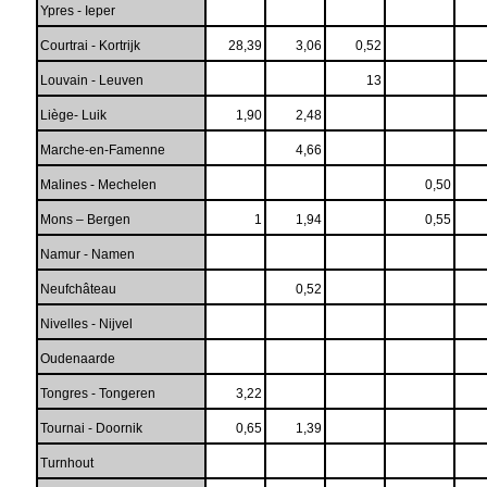
Ypres - Ieper
Courtrai - Kortrijk
28,39
3,06
0,52
Louvain - Leuven
13
Liège- Luik
1,90
2,48
Marche-en-Famenne
4,66
Malines - Mechelen
0,50
Mons – Bergen
1
1,94
0,55
Namur - Namen
Neufchâteau
0,52
Nivelles - Nijvel
Oudenaarde
Tongres - Tongeren
3,22
Tournai - Doornik
0,65
1,39
Turnhout