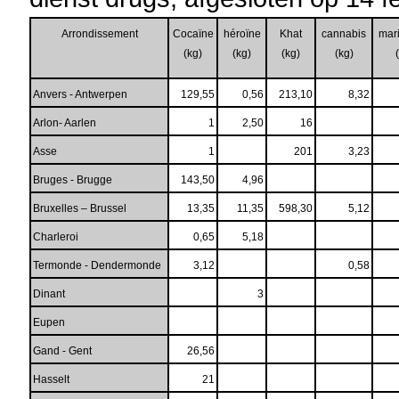
Arrondissement
Cocaïne
héroïne
Khat
cannabis
mar
(kg)
(kg)
(kg)
(kg)
Anvers - Antwerpen
129,55
0,56
213,10
8,32
Arlon- Aarlen
1
2,50
16
Asse
1
201
3,23
Bruges - Brugge
143,50
4,96
Bruxelles – Brussel
13,35
11,35
598,30
5,12
Charleroi
0,65
5,18
Termonde - Dendermonde
3,12
0,58
Dinant
3
Eupen
Gand - Gent
26,56
Hasselt
21