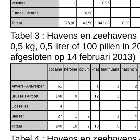
Verviers
1
0,96
Furnes - Veurne
0,90
Totaal
375,90
42,50
1 042,88
18,30
Tabel 3 : Havens en zeehavens 
0,5 kg, 0,5 liter of 100 pillen i
afgesloten op 14 februari 2013)
cocaïne
héroïne
opium
khat
marihuana
haschich
Anvers - Antwerpen
61
1
1
2
Brussels Airport
148
9
12
3
Gosselies
4
1
Bierset
27
1
2
1
4
Totaal
240
10
2
13
5
7
Tabel 4 : Havens en zeehavens 