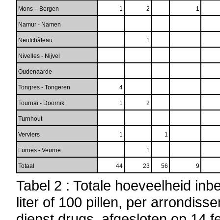
Mons – Bergen
1
2
1
Namur - Namen
Neufchâteau
1
Nivelles - Nijvel
Oudenaarde
Tongres - Tongeren
4
Tournai - Doornik
1
2
Turnhout
Verviers
1
1
Furnes - Veurne
1
Totaal
44
23
56
9
Tabel 2 : Totale hoeveelheid in
liter of 100 pillen, per arrondi
dienst drugs, afgesloten op 14 f