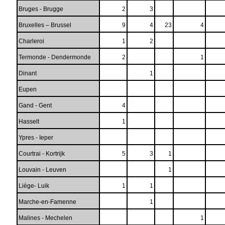
Bruges - Brugge
2
3
Bruxelles – Brussel
9
4
23
4
Charleroi
1
2
Termonde - Dendermonde
2
1
Dinant
1
Eupen
Gand - Gent
4
Hasselt
1
Ypres - Ieper
Courtrai - Kortrijk
5
3
1
Louvain - Leuven
1
Liège- Luik
1
1
Marche-en-Famenne
1
Malines - Mechelen
1