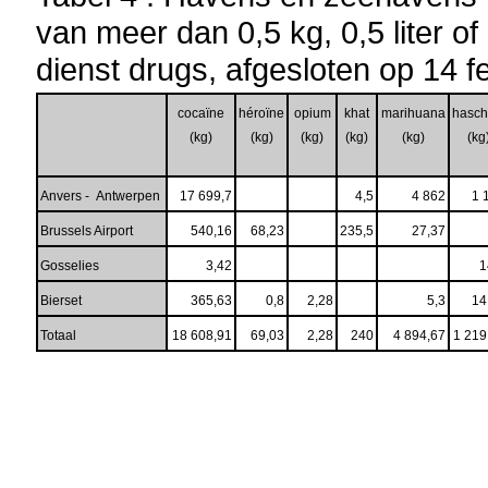
van meer dan 0,5 kg, 0,5 liter of
dienst drugs, afgesloten op 14 f
cocaïne
héroïne
opium
khat
marihuana
hasch
(kg)
(kg)
(kg)
(kg)
(kg)
(kg
Anvers - Antwerpen
17 699,7
4,5
4 862
1 
Brussels Airport
540,16
68,23
235,5
27,37
Gosselies
3,42
1
Bierset
365,63
0,8
2,28
5,3
14
Totaal
18 608,91
69,03
2,28
240
4 894,67
1 219