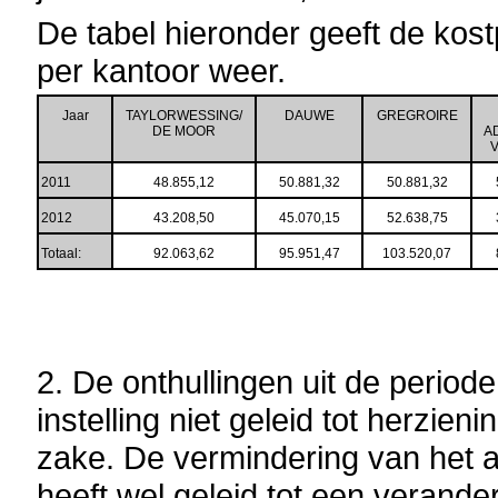
De tabel hieronder geeft de kost
per kantoor weer.
Jaar
TAYLORWESSING/
DAUWE
GREGROIRE
DE MOOR
A
2011
48.855,12
50.881,32
50.881,32
2012
43.208,50
45.070,15
52.638,75
Totaal:
92.063,62
95.951,47
103.520,07
2. De onthullingen uit de period
instelling niet geleid tot herzie
zake. De vermindering van het
heeft wel geleid tot een verand