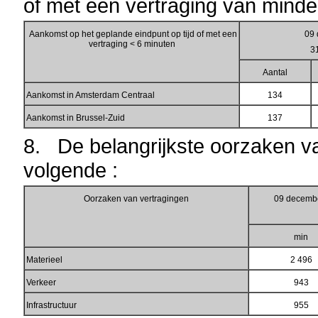
of met een vertraging van minde
Aankomst op het geplande eindpunt
op tijd of met een
09 
vertraging < 6 minuten
3
Aantal
Aankomst in Amsterdam Centraal
134
Aankomst in Brussel-Zuid
137
8. De belangrijkste oorzaken va
volgende :
Oorzaken van vertragingen
09 decembe
min
Materieel
2 496
Verkeer
943
Infrastructuur
955