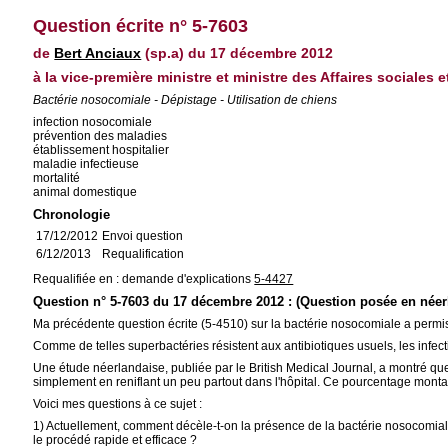
Question écrite n° 5-7603
de
Bert Anciaux
(sp.a) du 17 décembre 2012
à la vice-première ministre et ministre des Affaires sociales e
Bactérie nosocomiale - Dépistage - Utilisation de chiens
infection nosocomiale
prévention des maladies
établissement hospitalier
maladie infectieuse
mortalité
animal domestique
Chronologie
17/12/2012
Envoi question
6/12/2013
Requalification
Requalifiée en : demande d'explications
5-4427
Question n° 5-7603 du 17 décembre 2012 : (Question posée en néer
Ma précédente question écrite (5-4510) sur la bactérie nosocomiale a permi
Comme de telles superbactéries résistent aux antibiotiques usuels, les infection
Une étude néerlandaise, publiée par le British Medical Journal, a montré qu
simplement en reniflant un peu partout dans l'hôpital. Ce pourcentage montait
Voici mes questions à ce sujet :
1) Actuellement, comment décèle-t-on la présence de la bactérie nosocomiale
le procédé rapide et efficace ?