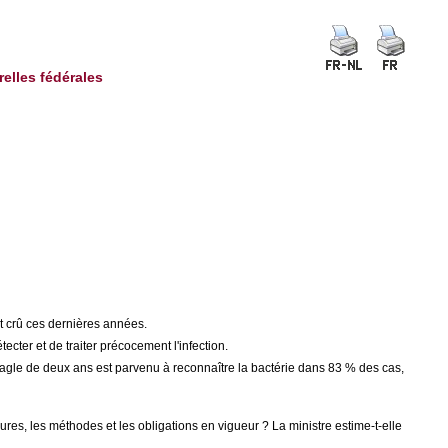
relles fédérales
t crû ces dernières années.
tecter et de traiter précocement l'infection.
beagle de deux ans est parvenu à reconnaître la bactérie dans 83 % des cas,
es, les méthodes et les obligations en vigueur ? La ministre estime-t-elle