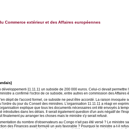
, du Commerce extérieur et des Affaires européennes
andais)
 développement-11.11.11 un subside de 200 000 euros. Celui-ci devait permettre l
nistre a confirmé l'octroi de ce subside, entre autres en commission des Affaires
n dépit de l'accord formel, ce subside ne peut être accordé. La raison invoquée 
l'ordre du jour du Conseil des ministres. L'organisation 11.11.11 a réagi en exprim
organisation explique que tous les documents nécessaires ont été envoyés à temps. 
 introduites dans les délais. Il serait également question d'un avis négatif de l'In
t finalement pu arranger les choses mais le ministre s'y serait refusé.
gmentation du nombre d'observateurs au Congo n'ait pas été versé ? Le ministre sait
pection des Finances avait formulé un avis favorable ? Pourquoi le ministre a-t-il ref