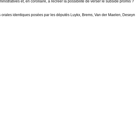
inistratives et, en corollaire, à recréer la possibilité de verser le subside promis ?
 orales identiques posées par les députés Luykx, Brems, Van der Maelen, Deseyn e