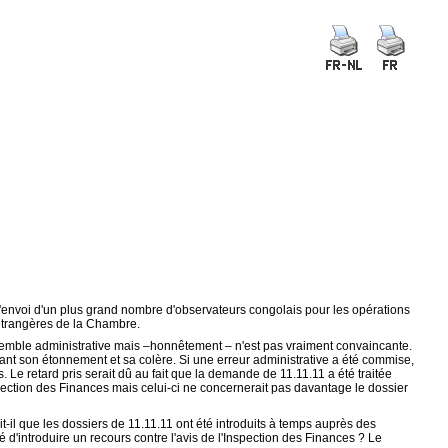
'envoi d'un plus grand nombre d'observateurs congolais pour les opérations
 étrangères de la Chambre.
semble administrative mais –honnêtement – n'est pas vraiment convaincante.
ant son étonnement et sa colère. Si une erreur administrative a été commise,
Le retard pris serait dû au fait que la demande de 11.11.11 a été traitée
spection des Finances mais celui-ci ne concernerait pas davantage le dossier
-il que les dossiers de 11.11.11 ont été introduits à temps auprès des
usé d'introduire un recours contre l'avis de l'Inspection des Finances ? Le