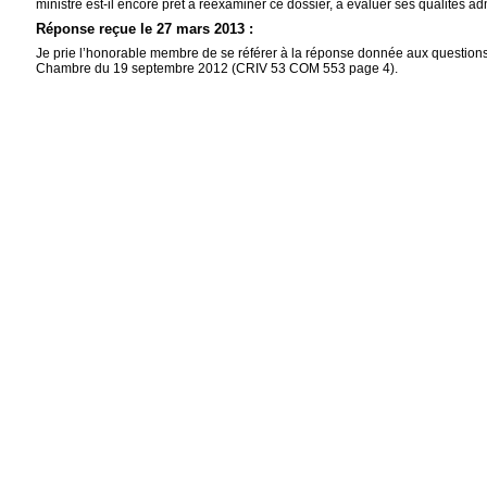
ministre est-il encore prêt à réexaminer ce dossier, à évaluer ses qualités adm
Réponse reçue le 27 mars 2013 :
Je prie l’honorable membre de se référer à la réponse donnée aux questions
Chambre du 19 septembre 2012 (CRIV 53 COM 553 page 4).