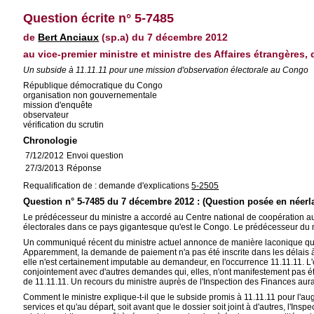
Question écrite n° 5-7485
de
Bert Anciaux
(sp.a) du 7 décembre 2012
au vice-premier ministre et ministre des Affaires étrangères
Un subside à 11.11.11 pour une mission d'observation électorale au Congo
République démocratique du Congo
organisation non gouvernementale
mission d'enquête
observateur
vérification du scrutin
Chronologie
7/12/2012
Envoi question
27/3/2013
Réponse
Requalification de : demande d'explications
5-2505
Question n° 5-7485 du 7 décembre 2012 : (Question posée en néerl
Le prédécesseur du ministre a accordé au Centre national de coopération au
électorales dans ce pays gigantesque qu'est le Congo. Le prédécesseur du mi
Un communiqué récent du ministre actuel annonce de manière laconique qu'e
Apparemment, la demande de paiement n'a pas été inscrite dans les délais à 
elle n'est certainement imputable au demandeur, en l'occurrence 11.11.11. L'
conjointement avec d'autres demandes qui, elles, n'ont manifestement pas été
de 11.11.11. Un recours du ministre auprès de l'Inspection des Finances aurai
Comment le ministre explique-t-il que le subside promis à 11.11.11 pour l'au
services et qu'au départ, soit avant que le dossier soit joint à d'autres, l'Ins