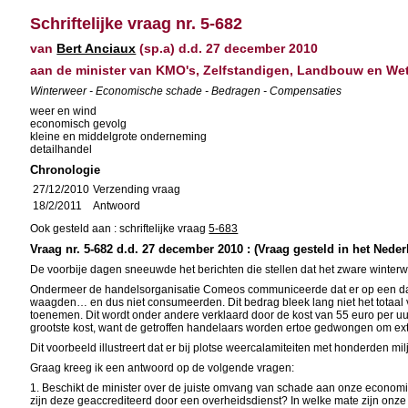
Schriftelijke vraag nr. 5-682
van
Bert Anciaux
(sp.a) d.d. 27 december 2010
aan de minister van KMO's, Zelfstandigen, Landbouw en W
Winterweer - Economische schade - Bedragen - Compensaties
weer en wind
economisch gevolg
kleine en middelgrote onderneming
detailhandel
Chronologie
27/12/2010
Verzending vraag
18/2/2011
Antwoord
Ook gesteld aan : schriftelijke vraag
5-683
Vraag nr. 5-682 d.d. 27 december 2010 : (Vraag gesteld in het Neder
De voorbije dagen sneeuwde het berichten die stellen dat het zware winte
Ondermeer de handelsorganisatie Comeos communiceerde dat er op een dag 
waagden… en dus niet consumeerden. Dit bedrag bleek lang niet het totaal vo
toenemen. Dit wordt onder andere verklaard door de kost van 55 euro per uu
grootste kost, want de getroffen handelaars worden ertoe gedwongen om extra
Dit voorbeeld illustreert dat er bij plotse weercalamiteiten met honderden 
Graag kreeg ik een antwoord op de volgende vragen:
1. Beschikt de minister over de juiste omvang van schade aan onze economi
zijn deze geaccrediteerd door een overheidsdienst? In welke mate zijn onz