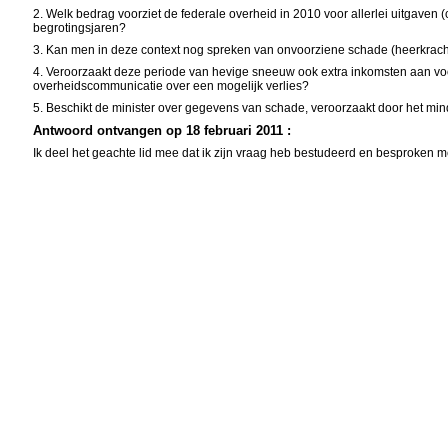
2. Welk bedrag voorziet de federale overheid in 2010 voor allerlei uitga
begrotingsjaren?
3. Kan men in deze context nog spreken van onvoorziene schade (heerkracht)
4. Veroorzaakt deze periode van hevige sneeuw ook extra inkomsten aan voo
overheidscommunicatie over een mogelijk verlies?
5. Beschikt de minister over gegevens van schade, veroorzaakt door het mind
Antwoord ontvangen op 18 februari 2011 :
Ik deel het geachte lid mee dat ik zijn vraag heb bestudeerd en besproken m