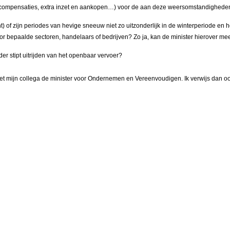
ven (compensaties, extra inzet en aankopen…) voor de aan deze weersomstandighed
 of zijn periodes van hevige sneeuw niet zo uitzonderlijk in de winterperiode en
r bepaalde sectoren, handelaars of bedrijven? Zo ja, kan de minister hierover m
er stipt uitrijden van het openbaar vervoer?
et mijn collega de minister voor Ondernemen en Vereenvoudigen. Ik verwijs dan ook