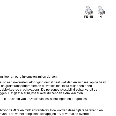
 miljoenen euro inkomsten zullen derven.
ro aan inkomsten teloor ging omdat heel wat klanten zich niet op de baan
 de grote transportproblemen dit verlies met extra miljoenen deed
geblokkeerde vrachtwagens. De personeelskost blijkt echter veruit de
gen. Het gaat hier blijkbaar over duizenden extra krachten.
van correctheid van deze simulaties, schattingen en prognoses.
dacht voor KMO's en middenstanders? Hoe worden deze cijfers berekend en
 vanuit de verzekeringsmaatschappijen en/ of vanuit de overheid?