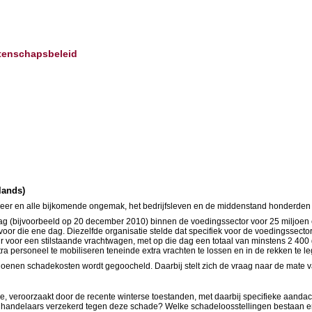
etenschapsbeleid
lands)
rweer en alle bijkomende ongemak, het bedrijfsleven en de middenstand honderden
(bijvoorbeeld op 20 december 2010) binnen de voedingssector voor 25 miljoen eu
or die ene dag. Diezelfde organisatie stelde dat specifiek voor de voedingssector
r voor een stilstaande vrachtwagen, met op die dag een totaal van minstens 2 400 
 personeel te mobiliseren teneinde extra vrachten te lossen en in de rekken te leg
miljoenen schadekosten wordt gegoocheld. Daarbij stelt zich de vraag naar de mate 
e, veroorzaakt door de recente winterse toestanden, met daarbij specifieke aan
e handelaars verzekerd tegen deze schade? Welke schadeloosstellingen bestaan er