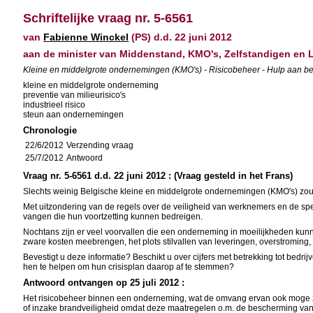
Schriftelijke vraag nr. 5-6561
van
Fabienne Winckel
(PS) d.d. 22 juni 2012
aan de minister van Middenstand, KMO's, Zelfstandigen en
Kleine en middelgrote ondernemingen (KMO's) - Risicobeheer - Hulp aan be
kleine en middelgrote onderneming
preventie van milieurisico's
industrieel risico
steun aan ondernemingen
Chronologie
22/6/2012
Verzending vraag
25/7/2012
Antwoord
Vraag nr. 5-6561 d.d. 22 juni 2012 : (Vraag gesteld in het Frans)
Slechts weinig Belgische kleine en middelgrote ondernemingen (KMO's) zou
Met uitzondering van de regels over de veiligheid van werknemers en de spe
vangen die hun voortzetting kunnen bedreigen.
Nochtans zijn er veel voorvallen die een onderneming in moeilijkheden kunnen
zware kosten meebrengen, het plots stilvallen van leveringen, overstroming, 
Bevestigt u deze informatie? Beschikt u over cijfers met betrekking tot bedr
hen te helpen om hun crisisplan daarop af te stemmen?
Antwoord ontvangen op 25 juli 2012 :
Het risicobeheer binnen een onderneming, wat de omvang ervan ook moge zijn
of inzake brandveiligheid omdat deze maatregelen o.m. de bescherming van 