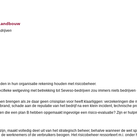
 Landbouw
drijven
den in hun organisatie rekening houden met risicobeheer.
cifieke wetgeving met betrekking tot Seveso-bedrijven zou immers niets bedrijven 
 brengen als ze daar geen crisisplan voor heeft klaarliggen: verzekeringen die niet
brand, schade aan de reputatie van het bedrijf na een klein incident, technische pr
ijven die een plan B hebben opgemaakt ingevolge een risico-evaluatie? Zijn er hulpm
, maakt volledig deel uit van het strategisch beheer, behalve wanneer de wet spec
de werknemers of de verbruikers beogen. Het risicobeheer ressorteert m.i. onder 