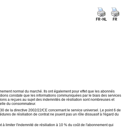
onnement normal du marché. Ils ont également pour effet que les abonnés
tions constate que les informations communiquées par le biais des services
tions a reçues au sujet des indemnités de résiliation sont nombreuses et
nnelle du consommateur.
30 de la directive 2002/22/CE concernant le service universel. Le point 6 de
édures de résiliation de contrat ne jouent pas un rôle dissuasif à l'égard du
 à limiter l'indemnité de résiliation à 10 % du coût de l'abonnement qui