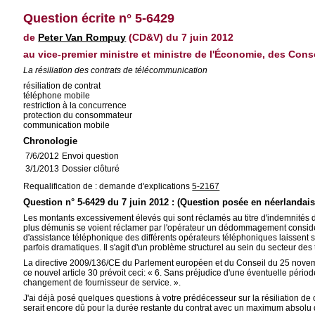
Question écrite n° 5-6429
de
Peter Van Rompuy
(CD&V) du 7 juin 2012
au vice-premier ministre et ministre de l'Économie, des Con
La résiliation des contrats de télécommunication
résiliation de contrat
téléphone mobile
restriction à la concurrence
protection du consommateur
communication mobile
Chronologie
7/6/2012
Envoi question
3/1/2013
Dossier clôturé
Requalification de : demande d'explications
5-2167
Question n° 5-6429 du 7 juin 2012 : (Question posée en néerlandais
Les montants excessivement élevés qui sont réclamés au titre d'indemnités d
plus démunis se voient réclamer par l'opérateur un dédommagement considéra
d'assistance téléphonique des différents opérateurs téléphoniques laissent 
parfois dramatiques. Il s'agit d'un problème structurel au sein du secteur d
La directive 2009/136/CE du Parlement européen et du Conseil du 25 novembre 
ce nouvel article 30 prévoit ceci: « 6. Sans préjudice d'une éventuelle périod
changement de fournisseur de service. ».
J'ai déjà posé quelques questions à votre prédécesseur sur la résiliation de 
serait encore dû pour la durée restante du contrat avec un maximum absolu 