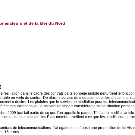
sommateurs et de la Mer du Nord
)
e résiliation dans le cadre des contrats de téléphonie mobile perturbent le foncti
ble en vertu du contrat. De plus, le service de médiation pour les télécommunica
souvent à désirer. Les plaintes que le service de médiation pour les télécommunica
es télécommunications, qui a souvent un impact considérable sur la situation perso
2009 (qui fait partie de ce que l'on appelle le paquet Télécom) modifie l'article 
e contractuelle minimale, les États membres veillent à ce que les conditions et proc
contrats de télécommunications. J'ai également déposé une proposition de loi visant
de 15 euros.