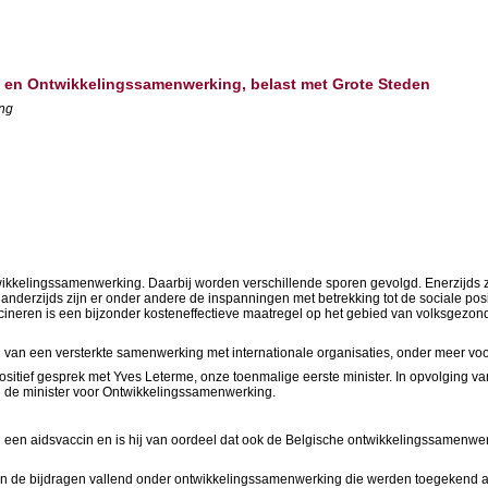
d en Ontwikkelingssamenwerking, belast met Grote Steden
ing
ntwikkelingssamenwerking. Daarbij worden verschillende sporen gevolgd. Enerzijds
s, anderzijds zijn er onder andere de inspanningen met betrekking tot de sociale 
cineren is een bijzonder kosteneffectieve maatregel op het gebied van volksgezon
ng van een versterkte samenwerking met internationale organisaties, onder meer voo
en positief gesprek met Yves Leterme, onze toenmalige eerste minister. In opvolging 
an de minister voor Ontwikkelingssamenwerking.
an een aidsvaccin en is hij van oordeel dat ook de Belgische ontwikkelingssamenwe
van de bijdragen vallend onder ontwikkelingssamenwerking die werden toegekend 