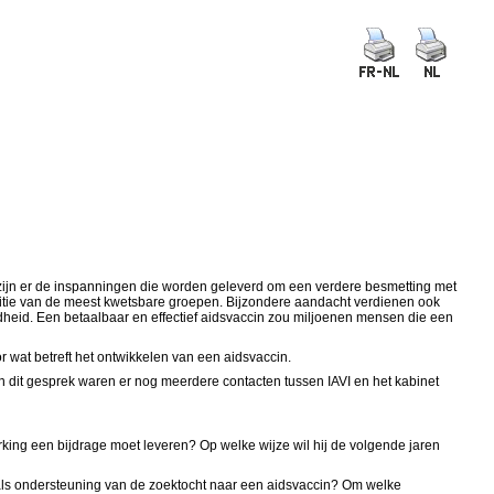
 zijn er de inspanningen die worden geleverd om een verdere besmetting met
positie van de meest kwetsbare groepen. Bijzondere aandacht verdienen ook
dheid. Een betaalbaar en effectief aidsvaccin zou miljoenen mensen die een
r wat betreft het ontwikkelen van een aidsvaccin.
van dit gesprek waren er nog meerdere contacten tussen IAVI en het kabinet
rking een bijdrage moet leveren? Op welke wijze wil hij de volgende jaren
als ondersteuning van de zoektocht naar een aidsvaccin? Om welke