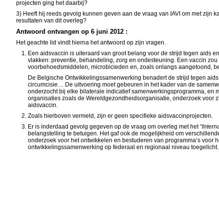
projecten ging het daarbij?
3) Heeft hij reeds gevolg kunnen geven aan de vraag van IAVI om met zijn ka
resultaten van dit overleg?
Antwoord ontvangen op 6 juni 2012 :
Het geachte lid vindt hierna het antwoord op zijn vragen.
Een aidsvaccin is uiteraard van groot belang voor de strijd tegen aids 
vlakken: preventie, behandeling, zorg en ondesteuning. Een vaccin zou 
voorbehoedsmiddelen, microbicieden en, zoals onlangs aangetoond, beha
De Belgische Ontwikkelingssamenwerking benadert de strijd tegen aids 
circumcisie… De uitvoering moet gebeuren in het kader van de samenwerk
onderzocht bij elke bilaterale indicatief samenwerkingsprogramma, en
organisaties zoals de Wereldgezondheidsorganisatie, onderzoek voor 
aidsvaccin.
Zoals hierboven vermeld, zijn er geen specifieke aidsvaccinprojecten.
Er is inderdaad gevolg gegeven op de vraag om overleg met het
“Intern
belangstelling te betuigen. Het gaf ook de mogelijkheid om verschillen
onderzoek voor het ontwikkelen en bestuderen van programma’s voor he
ontwikkelingssamenwerking op federaal en regionaal niveau toegelicht.