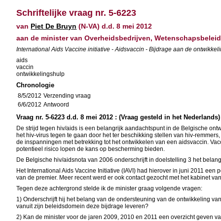
Schriftelijke vraag nr. 5-6223
van
Piet De Bruyn
(N-VA) d.d. 8 mei 2012
aan de minister van Overheidsbedrijven, Wetenschapsbelei
International Aids Vaccine initiative - Aidsvaccin - Bijdrage aan de ontwikkel
aids
vaccin
ontwikkelingshulp
Chronologie
8/5/2012
Verzending vraag
6/6/2012
Antwoord
Vraag nr. 5-6223 d.d. 8 mei 2012 : (Vraag gesteld in het Nederlands)
De strijd tegen hiv/aids is een belangrijk aandachtspunt in de Belgische o
het hiv-virus tegen te gaan door het ter beschikking stellen van hiv-remmer
de inspanningen met betrekking tot het ontwikkelen van een aidsvaccin. Vac
potentieel risico lopen de kans op bescherming bieden.
De Belgische hiv/aidsnota van 2006 onderschrijft in doelstelling 3 het bela
Het International Aids Vaccine Initiative (IAVI) had hierover in juni 2011 e
van de premier. Meer recent werd er ook contact gezocht met het kabinet v
Tegen deze achtergrond stelde ik de minister graag volgende vragen:
1) Onderschrijft hij het belang van de ondersteuning van de ontwikkeling v
vanuit zijn beleidsdomein deze bijdrage leveren?
2) Kan de minister voor de jaren 2009, 2010 en 2011 een overzicht geven 