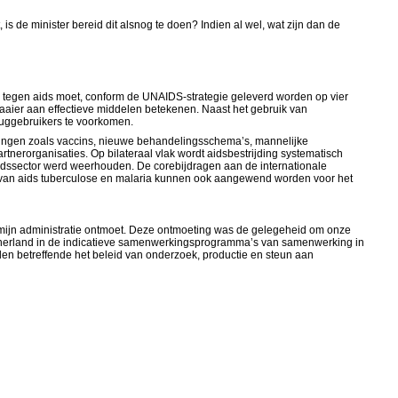
 de minister bereid dit alsnog te doen? Indien al wel, wat zijn dan de
ijd tegen aids moet, conform de UNAIDS-strategie geleverd worden op vier
waaier aan effectieve middelen betekenen. Naast het gebruik van
ruggebruikers te voorkomen.
elingen zoals vaccins, nieuwe behandelingsschema’s, mannelijke
tnerorganisaties. Op bilateraal vlak wordt aidsbestrijding systematisch
idssector werd weerhouden. De corebijdragen aan de internationale
g van aids tuberculose en malaria kunnen ook aangewend worden voor het
VI, mijn administratie ontmoet. Deze ontmoeting was de gelegeheid om onze
partnerland in de indicatieve samenwerkingsprogramma’s van samenwerking in
en betreffende het beleid van onderzoek, productie en steun aan