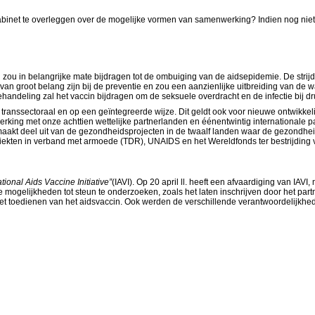
binet te overleggen over de mogelijke vormen van samenwerking? Indien nog niet, is
en zou in belangrijke mate bijdragen tot de ombuiging van de aidsepidemie. De str
van groot belang zijn bij de preventie en zou een aanzienlijke uitbreiding van de 
ndeling zal het vaccin bijdragen om de seksuele overdracht en de infectie bij d
transsectoraal en op een geïntegreerde wijze. Dit geldt ook voor nieuwe ontwikk
ing met onze achttien wettelijke partnerlanden en éénentwintig internationale par
 maakt deel uit van de gezondheidsprojecten in de twaalf landen waar de gezondhe
ziekten in verband met armoede (TDR), UNAIDS en het Wereldfonds ter bestrijdin
ational Aids Vaccine Initiative”
(IAVI). Op 20 april ll. heeft een afvaardiging van IA
de mogelijkheden tot steun te onderzoeken, zoals het laten inschrijven door het 
t toedienen van het aidsvaccin. Ook werden de verschillende verantwoordelijkhed