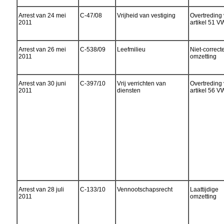
Arrest van 24 mei
C-47/08
Vrijheid van vestiging
Overtreding
2011
artikel 51 
Arrest van 26 mei
C-538/09
Leefmilieu
Niet-correct
2011
omzetting
Arrest van 30 juni
C-397/10
Vrij verrichten van
Overtreding
2011
diensten
artikel 56 
Arrest van 28 juli
C-133/10
Vennootschapsrecht
Laattijdige
2011
omzetting