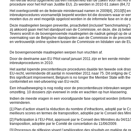
Ten eerste wordt opgemerkt dat een minderheid van de zaken voor het Hof v
procedure voor het Hof van Justitie EU). Zo werden in 2010 61 zaken (84,72 
Het overlegcomité en de federale ministerraad namen in 2009[4], 2010[5] e
inbreukprocedures voornamelijk beperkt worden tot die dossiers waar er e
moeten dus zo veel mogelijk opgelost worden in de informele fase en in de 
Deze maatregelen beogen preventie, proactiviteit (inclusief “
benchmarking
”
)
zij akkoord gaan met het standpunt van de Commissie, en deze, die zij betwi
Tevens wordt in de bovengenoemde maatregelen de nadruk gelegd op de uitvo
overmaking van de Belgische standpunten aan de Commissie in de precontenti
en vertrouwelijk online systeem tussen de Commissie en lidstaten van de EU
De bovengenoemde maatregelen werpen hun vruchten af.
Door de deelname aan EU Pilot vanaf januari 2011 zijn er ten eerste minde
inbreukprocedures in 2010.
Het aantal lopende precontentieuze procedures daalde ten tweede ook drast
EU-recht, verminderde dit aantal in november 2011 naar 75.
Dit ontging de 
this significant improvement, Belgium is no longer the Member State with th
conformiteit en niet-uitvoering van EU-recht.
Een inhaalbeweging is nog nodig voor de precontentieuze inbreuken wegens l
omzetting. 10 dossiers zijn evenwel in orde en wachten op hun klassering.
Indien de meeste vragen in een voorafgaande fase opgelost worden (informele 
verminderen.
[1]
Plan d’action visant la réduction du nombre d’infractions, adopté par le C
meilleurs scores en termes de transposition, adoptée par le Conseil des Min
[2]
Participation à l’EU-Pilot, approuvé par le Conseil des Ministres du 04/1
transposition, adoptée par le Comité de concertation du 11/06/2009.
[3]
Processus de réflexion visant l’amélioration des résultats en matière de 