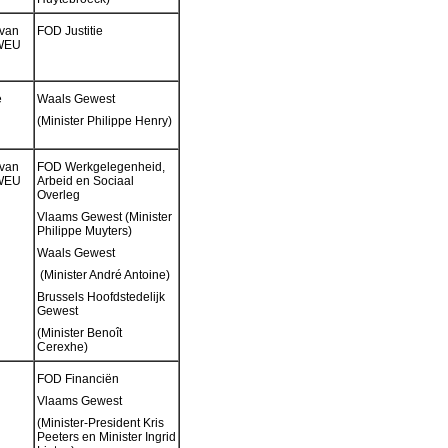
 van
FOD Justitie
VWEU
e
Waals Gewest
(Minister Philippe Henry)
 van
FOD Werkgelegenheid,
VWEU
Arbeid en Sociaal
Overleg
Vlaams Gewest (Minister
Philippe Muyters)
Waals Gewest
(Minister André Antoine)
Brussels Hoofdstedelijk
Gewest
(Minister Benoît
Cerexhe)
FOD Financiën
Vlaams Gewest
(Minister-President Kris
Peeters en Minister Ingrid