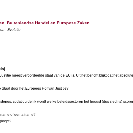
aken, Buitenlandse Handel en Europese Zaken
en - Evolutie
ds)
itie meest veroordeelde staat van de EU is. Uit het bericht blijkt dat het absolute
e Staat door het Europees Hof van Justitie?
teries, zodat duidelijk wordt welke beleidssectoren het hoogst (dus slechts) scor
toename of een afname?
ugloopt?