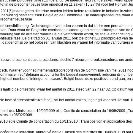
an Justitie Europese Unie (EU) belandt. De meerderheid van de zaken wordt opgelo
%) in de precontentieuze fase opgelost en 11 zaken (15,27 %) voor het Hof van Just
n 2011[6] maatregelen die ertoe moeten leiden betere resultaten te behalen inzak
en betwisting bestaat tussen België en de Commissie. De inbreukprocedures, waa
precontentieuze fase
 en sensibilisering. De bevoegde overheden voeren in dat kader een permanente s
sten. Daar waar de Belgische overheden akkoord gaan met het standpunt van de Comm
ering van de arresten waarin België veroordeeld wordt, de snelle afhandeling van
euze fase. België trad op 01 januari 2011 ook toe tot het EU pilootproject van d
, dat gericht is op het oplossen van klachten en vragen tot informatie van burger
r nieuwe precontentieuze procedures: slechts 7 nieuwe inbreukprocedures om ande
isch. Waar er voor het internemarktscorebord van de Commissie van mei 2011 nog
Commissie niet: “Belgium accounts for the biggest improvement, reducing its number
e highest number of infringement cases”.
België houdt deze positieve trend aan, en 
aattijdige omzetting, waar het aantal in 2011 steeg van 22 naar 32. Op datum van
fase of precontentieuze fase), zal het aantal zaken, ingelegd voor het Hof van Jus
onseil des Ministres du 19/09/2009 et le Comité de concertation du 16/09/2009 ; Tra
istres du 06/02/2009.
1/2010 et le Comité de concertation du 16/11/2010 ; Transposition et application des
procédures d’infraction, approuvé par le Conseil des Ministres du 16/06/2011 et par