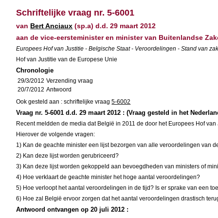
Schriftelijke vraag nr. 5-6001
van
Bert Anciaux
(sp.a) d.d. 29 maart 2012
aan de vice-eersteminister en minister van Buitenlandse Z
Europees Hof van Justitie - Belgische Staat - Veroordelingen - Stand van zak
Hof van Justitie van de Europese Unie
Chronologie
29/3/2012
Verzending vraag
20/7/2012
Antwoord
Ook gesteld aan : schriftelijke vraag
5-6002
Vraag nr. 5-6001 d.d. 29 maart 2012 : (Vraag gesteld in het Nederlan
Recent meldden de media dat België in 2011 de door het Europees Hof van Just
Hierover de volgende vragen:
1) Kan de geachte minister een lijst bezorgen van alle veroordelingen van d
2) Kan deze lijst worden gerubriceerd?
3) Kan deze lijst worden gekoppeld aan bevoegdheden van ministers of minis
4) Hoe verklaart de geachte minister het hoge aantal veroordelingen?
5) Hoe verloopt het aantal veroordelingen in de tijd? Is er sprake van een 
6) Hoe zal België ervoor zorgen dat het aantal veroordelingen drastisch ter
Antwoord ontvangen op 20 juli 2012 :