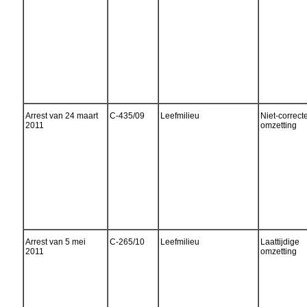
Arrest van 24 maart
C-435/09
Leefmilieu
Niet-correct
2011
omzetting
Arrest van 5 mei
C-265/10
Leefmilieu
Laattijdige
2011
omzetting