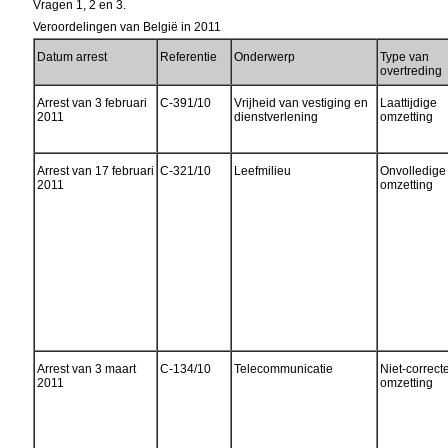
Vragen 1, 2 en 3.
Veroordelingen van België in 2011
Datum arrest
Referentie
Onderwerp
Type van
overtreding
Arrest van 3 februari
C-391/10
Vrijheid van vestiging en
Laattijdige
2011
dienstverlening
omzetting
Arrest van 17 februari
C-321/10
Leefmilieu
Onvolledige
2011
omzetting
Arrest van 3 maart
C-134/10
Telecommunicatie
Niet-correct
2011
omzetting