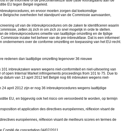
st in de informele of de precontentieuze fase (fase voorafgaand aan de
itie EU tegen België ingeleid.
e inbreukprocedures, en ervoor moeten zorgen dat toekomstige
r de Belgische overheden het standpunt van de Commissie aanvaarden,
creening uit van de inbreukprocedures om de zaken te identificeren waarin
issie, zetten zij zich in om zich zo snel mogelijk in orde te stellen.
 de inbreukprocedures omwille van laattijdige omzetting en de tijdige
e Commissie inzake het beheer van de pre-inbreukfase. Dat is een informeel
s en ondernemers over de conforme omzetting en toepassing van het EU-recht.
re redenen dan laattijdige omzetting tegenover 36 nieuwe
 101 inbreukzaken waren wegens niet-conformiteit en niet-uitvoering van
 of open Internal Market infringements proceedings from 101 to 75. Due to
op datum van 13 april 2012 telt België nog 66 inbreuken wegens niet-
 24 april 2012 zijn er nog 36 inbreukprocedures wegens laattijdige
titie EU, en bijgevolg ook het risico om veroordeeld te worden, op termijn
nsposition et application des directives européennes, réflexion visant de
 directives européennes, réflexion visant de meilleurs scores en termes de
 le Comité de concertation 04/07/2011.