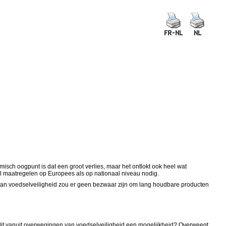
isch oogpunt is dat een groot verlies, maar het ontlokt ook heel wat
l maatregelen op Europees als op nationaal niveau nodig.
 van voedselveiligheid zou er geen bezwaar zijn om lang houdbare producten
dit vanuit overwegingen van voedselveiligheid een mogelijkheid? Overweegt