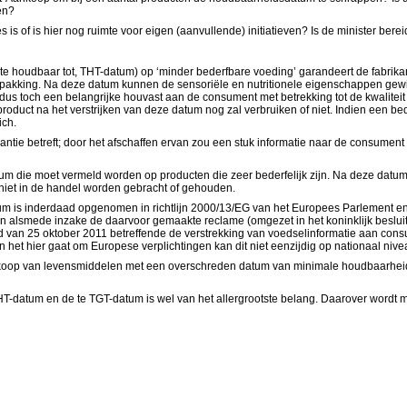
en?
is of is hier nog ruimte voor eigen (aanvullende) initiatieven? Is de minister ber
 houdbaar tot, THT-datum) op ‘minder bederfbare voeding’ garandeert de fabrikant
erpakking. Na deze datum kunnen de sensoriële en nutritionele eigenschappen gewi
dus toch een belangrijke houvast aan de consument met betrekking tot de kwaliteit 
t product na het verstrijken van deze datum nog zal verbruiken of niet. Indien een
ich.
antie betreft; door het afschaffen ervan zou een stuk informatie naar de consumen
atum die moet vermeld worden op producten die zeer bederfelijk zijn. Na deze dat
et in de handel worden gebracht of gehouden.
um is inderdaad opgenomen in richtlijn 2000/13/EG van het Europees Parlement e
elen alsmede inzake de daarvoor gemaakte reclame (omgezet in het koninklijk bes
 van 25 oktober 2011 betreffende de verstrekking van voedselinformatie aan cons
het hier gaat om Europese verplichtingen kan dit niet eenzijdig op nationaal niv
oop van levensmiddelen met een overschreden datum van minimale houdbaarheid p
T-datum en de te TGT-datum is wel van het allergrootste belang. Daarover wordt 