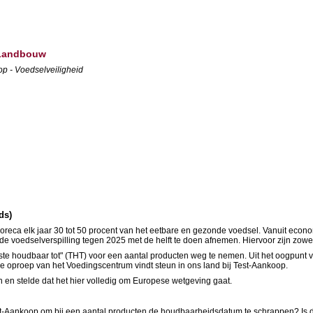
 Landbouw
op - Voedselveiligheid
ds)
reca elk jaar 30 tot 50 procent van het eetbare en gezonde voedsel. Vanuit econom
e voedselverspilling tegen 2025 met de helft te doen afnemen. Hiervoor zijn zowe
ste houdbaar tot" (THT) voor een aantal producten weg te nemen. Uit het oogpunt
De oproep van het Voedingscentrum vindt steun in ons land bij Test-Aankoop.
n en stelde dat het hier volledig om Europese wetgeving gaat.
est-Aankoop om bij een aantal producten de houdbaarheidsdatum te schrappen? Is 