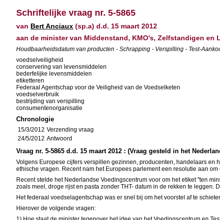
Schriftelijke vraag nr. 5-5865
van
Bert Anciaux
(sp.a) d.d. 15 maart 2012
aan de minister van Middenstand, KMO's, Zelfstandigen en
Houdbaarheidsdatum van producten - Schrapping - Verspilling - Test-Aanko
voedselveiligheid
conservering van levensmiddelen
bederfelijke levensmiddelen
etiketteren
Federaal Agentschap voor de Veiligheid van de Voedselketen
voedselverbruik
bestrijding van verspilling
consumentenorganisatie
Chronologie
15/3/2012
Verzending vraag
24/5/2012
Antwoord
Vraag nr. 5-5865 d.d. 15 maart 2012 : (Vraag gesteld in het Nederlan
Volgens Europese cijfers verspillen gezinnen, producenten, handelaars en ho
ethische vragen. Recent nam het Europees parlement een resolutie aan om d
Recent stelde het Nederlandse Voedingscentrum voor om het etiket "ten min
zoals meel, droge rijst en pasta zonder THT- datum in de rekken te leggen. 
Het federaal voedselagentschap was er snel bij om het voorstel af te schiete
Hierover de volgende vragen:
1) Hoe staat de minister tegenover het idee van het Voedingscentrum en T