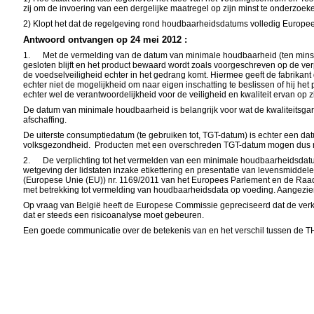
zij om de invoering van een dergelijke maatregel op zijn minst te onderzoek
2) Klopt het dat de regelgeving rond houdbaarheidsdatums volledig Europees 
Antwoord ontvangen op 24 mei 2012 :
1.
Met de vermelding van de
datum van minimale houdbaarheid (ten minste
gesloten blijft en het product bewaard wordt zoals voorgeschreven op de v
de voedselveiligheid echter in het gedrang komt. Hiermee geeft de fabrikant 
echter niet de mogelijkheid om naar eigen inschatting te beslissen of hij he
echter wel de verantwoordelijkheid voor de veiligheid en kwaliteit ervan op z
De datum van minimale houdbaarheid is belangrijk voor wat de kwaliteitsgar
afschaffing.
De uiterste consumptiedatum (te gebruiken tot, TGT-datum) is echter een d
volksgezondheid.
Producten met een overschreden TGT-datum mogen dus ni
2.
De verplichting tot het vermelden van een minimale houdbaarheidsdat
wetgeving der lidstaten inzake etikettering en presentatie van levensmidd
(Europese Unie (EU)) nr. 1169/2011 van het Europees Parlement en de Raad
met betrekking tot vermelding van houdbaarheidsdata op voeding. Aangezien 
Op vraag van België heeft de Europese Commissie gepreciseerd dat de verk
dat er steeds een risicoanalyse moet gebeuren.
Een goede communicatie over de betekenis van en het verschil tussen de TH