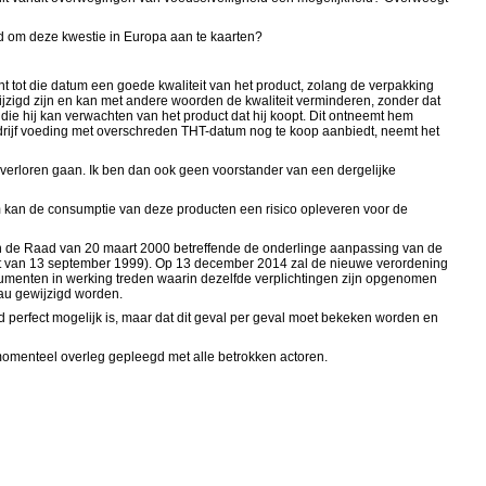
eid om deze kwestie in Europa aan te kaarten?
 tot die datum een goede kwaliteit van het product, zolang de verpakking
jzigd zijn en kan met andere woorden de kwaliteit verminderen, zonder dat
die hij kan verwachten van het product dat hij koopt. Dit ontneemt hem
 bedrijf voeding met overschreden THT-datum nog te koop aanbiedt, neemt het
t verloren gaan. Ik ben dan ook geen voorstander van een dergelijke
um kan de consumptie van deze producten een risico opleveren voor de
n de Raad van 20 maart 2000 betreffende de onderlinge aanpassing van de
luit van 13 september 1999). Op 13 december 2014 zal de nieuwe verordening
umenten in werking treden waarin dezelfde verplichtingen zijn opgenomen
eau gewijzigd worden.
erfect mogelijk is, maar dat dit geval per geval moet bekeken worden en
momenteel overleg gepleegd met alle betrokken actoren.