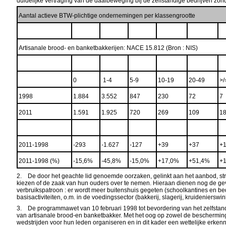
duidelijke vertraging van de daalbeweging bij de zelfstandige bedrijven zond
Aantal actieve BTW-plichtige ondernemingen per klassen
Artisanale brood- en banketbakkerijen:
NACE 15.812 (Bron : NIS)
0
1-4
5-9
10-19
20-49
>/
1998
1.884
3.552
847
230
72
7
2011
1.591
1.925
720
269
109
1
2011-1998
-293
-1.627
-127
+39
+37
+
2011-1998
(%)
-15,6%
-45,8%
-15,0%
+17,0%
+51,4%
+
2. De door het geachte lid genoemde oorzaken, gelinkt aan het aanbod, str
kiezen of de zaak van hun ouders over te nemen. Hieraan dienen nog de gev
verbruikspatroon : er wordt meer buitenshuis gegeten (schoolkantines en be
basisactiviteiten, o.m. in de voedingssector (bakkerij, slagerij, kruideniersw
3. De programmawet van 10 februari 1998 tot bevordering van het zelfstand
van artisanale brood-en banketbakker. Met het oog op zowel de bescherming
wedstrijden voor hun leden organiseren en in dit kader een wettelijke erken