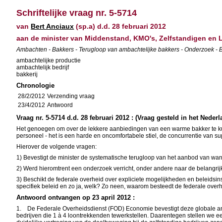
Schriftelijke vraag nr. 5-5714
van
Bert Anciaux
(sp.a) d.d. 28 februari 2012
aan de minister van Middenstand, KMO's, Zelfstandigen en
Ambachten - Bakkers - Terugloop van ambachtelijke bakkers - Onderzoek - 
ambachtelijke productie
ambachtelijk bedrijf
bakkerij
Chronologie
28/2/2012
Verzending vraag
23/4/2012
Antwoord
Vraag nr. 5-5714 d.d. 28 februari 2012 : (Vraag gesteld in het Neder
Het genoegen om over de lekkere aanbiedingen van een warme bakker te kunn
personeel - het is een harde en oncomfortabele stiel, de concurrentie van
Hierover de volgende vragen:
1) Bevestigt de minister de systematische terugloop van het aanbod van war
2) Werd hieromtrent een onderzoek verricht, onder andere naar de belangri
3) Beschikt de federale overheid over expliciete mogelijkheden en beleids
specifiek beleid en zo ja, welk? Zo neen, waarom besteedt de federale ove
Antwoord ontvangen op 23 april 2012 :
1. De Federale Overheidsdienst (FOD) Economie bevestigt deze globale anal
bedrijven die 1 à 4 loontrekkenden tewerkstellen. Daarentegen stellen we ee