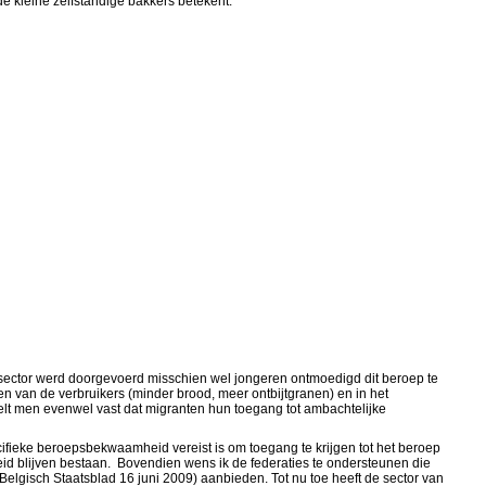
de kleine zelfstandige bakkers betekent.
e sector werd doorgevoerd misschien wel jongeren ontmoedigd dit beroep te
 van de verbruikers (minder brood, meer ontbijtgranen) en in het
telt men evenwel vast dat migranten hun toegang tot ambachtelijke
ifieke beroepsbekwaamheid vereist is om toegang te krijgen tot het beroep
id blijven bestaan. Bovendien wens ik de federaties te ondersteunen die
Belgisch Staatsblad 16 juni 2009) aanbieden. Tot nu toe heeft de sector van