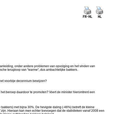
aanleiding, onder andere problemen van opvolging en het vinden van
ische terugloop van "warme", dus ambachtelijke bakkers.
r het voorbije decennium bewijzen?
 het beroep daardoor te promoten? Voert de minister hieromtrent een
akkers) met bijna 30%. De hevigste daling (-46%) betreft de kleine
f zijn. Hieraan kan men echter toevoegen dat de statistieken vanaf 2008 een