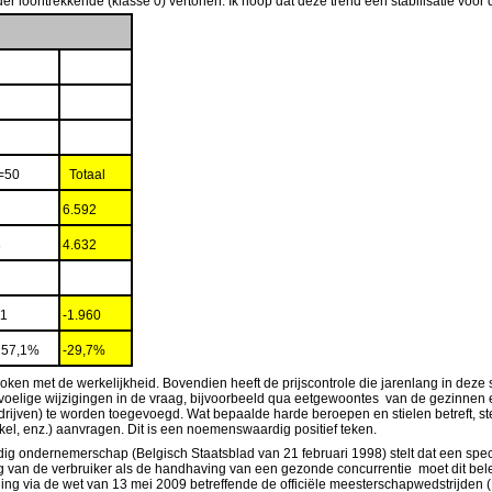
er loontrekkende (klasse 0) vertonen. Ik hoop dat deze trend een stabilisatie voor 
grootte
=50
Totaal
6.592
8
4.632
11
-1.960
157,1%
-29,7%
oken met de werkelijkheid. Bovendien heeft de prijscontrole die jarenlang in dez
oelige wijzigingen in de vraag, bijvoorbeeld qua eetgewoontes van de gezinnen en
drijven) te worden toegevoegd. Wat bepaalde harde beroepen en stielen betreft, s
inkel, enz.) aanvragen. Dit is een noemenswaardig positief teken.
ig ondernemerschap (Belgisch Staatsblad van 21 februari 1998) stelt dat een spec
 van de verbruiker als de handhaving van een gezonde concurrentie moet dit bele
ning via de wet van 13 mei 2009 betreffende de officiële meesterschapwedstrijden (