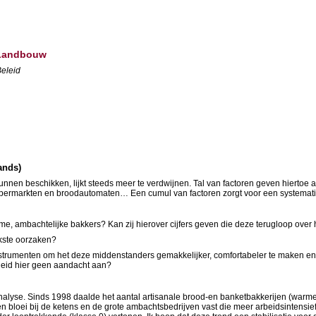
 Landbouw
Beleid
lands)
en beschikken, lijkt steeds meer te verdwijnen. Tal van factoren geven hiertoe 
 supermarkten en broodautomaten… Een cumul van factoren zorgt voor een systemat
me, ambachtelijke bakkers? Kan zij hierover cijfers geven die deze terugloop ove
jkste oorzaken?
instrumenten om het deze middenstanders gemakkelijker, comfortabeler te maken en
rheid hier geen aandacht aan?
yse. Sinds 1998 daalde het aantal artisanale brood-en banketbakkerijen (warme b
n bloei bij de ketens en de grote ambachtsbedrijven vast die meer arbeidsintensie