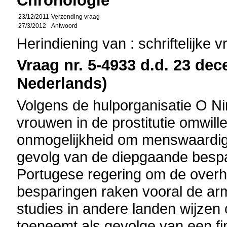
Chronologie
23/12/2011
Verzending vraag
27/3/2012
Antwoord
Herindiening van : schriftelijke 
Vraag nr. 5-4933 d.d. 23 dec
Nederlands)
Volgens de hulporganisatie O N
vrouwen in de prostitutie omwil
onmogelijkheid om menswaardig 
gevolg van de diepgaande besp
Portugese regering om de overhe
besparingen raken vooral de ar
studies in andere landen wijzen 
toeneemt als gevolge van een fi