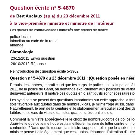
Question écrite n° 5-4870
de
Bert Anciaux
(sp.a) du 23 décembre 2011
à la vice-première ministre et ministre de l'Intérieur
Les quotas de contraventions imposés aux agents de police
police locale
infraction au code de la route
amende
Chronologie
23/12/2011
Envoi question
26/10/2012
Réponse
Réintroduction de : question écrite
5-3902
Question n° 5-4870 du 23 décembre 2011 : (Question posée en néer
Depuis des années, le bruit court que les corps de police locaux imposent à 
2011 de la police de Gand, on demande explicitement aux policiers de verbal
désaveux antérieurs. Il motive ces quotas en disant qu'ils sont nécessaires po
Les syndicats se posent des questions importantes sur cette approche, a for
sois favorable aux quotas dans de nombreux cas, je m'interroge aussi, dans c
Naturellement, le port de la ceinture et le stationnement irrégulier sont des 
faibles, les excès de vitesse dans les quartiers résidentiels, etc.
Comment la ministre apprécie-t-elle le choix de nombreux corps de police loc
Juge-t-elle que cette méthode est la meilleure manière de lutter contre un no
confrontée ?Dans quelle mesure la ministre suppose-t-elle que le choix de 
ministre pense-t-elle également que ces quotas détournent l'attention d'autr