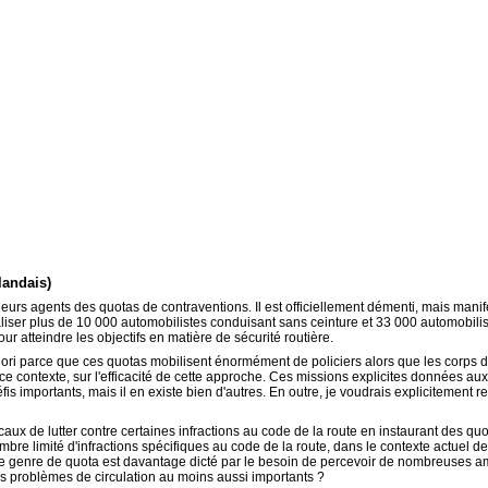
landais)
leurs agents des quotas de contraventions. Il est officiellement démenti, mais man
iser plus de 10 000 automobilistes conduisant sans ceinture et 33 000 automobilis
ur atteindre les objectifs en matière de sécurité routière.
tiori parce que ces quotas mobilisent énormément de policiers alors que les corps 
e contexte, sur l'efficacité de cette approche. Ces missions explicites données aux
défis importants, mais il en existe bien d'autres. En outre, je voudrais explicitemen
aux de lutter contre certaines infractions au code de la route en instaurant des qu
mbre limité d'infractions spécifiques au code de la route, dans le contexte actuel de
ce genre de quota est davantage dicté par le besoin de percevoir de nombreuses am
es problèmes de circulation au moins aussi importants ?