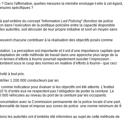
? Dans l'affirmative, quelles mesures la ministre envisage-t-elle à cet égard,
mesures spécifiques ?
à part entière du concept “I
nformation Led Policing
” (fonction de police
dans l’exécution de la politique policière entre la capacité disponible
 les autorités, soit découler de leur propre initiative et sont un moyen sans
 peuvent chacune contribuer à la réalisation des objectifs posés comme
lation. La perception est importante et il est d’une importance capitale que
’adaptation de cette méthode de travail dans une approche plus large de la
 termes d’efforts à fournir pourrait rapidement susciter l’impression -
i tombent sous le coup des normes en matière d’efforts à fournir– que ceci
ité à tout prix.
ontrôler 1 200 000 conducteurs par an.
mme indicateur pour évaluer si les objectifs ont été atteints. L’Institut
10 % d’entre eux ne respectent pas l’obligation de porter la ceinture. Le
60 000 véhicules au niveau du port de la ceinture par les occupants.
n concertation avec la Commission permanente de la police locale d’une part,
e fonctionnalité de base et impose aux zones de police une norme minimum de 8
ations les autorités ont d’emblée été informées au sujet de cette méthode de