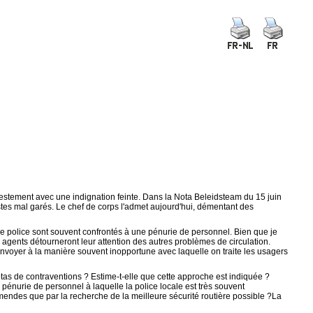
ifestement avec une indignation feinte. Dans la Nota Beleidsteam du 15 juin
tes mal garés. Le chef de corps l'admet aujourd'hui, démentant des
de police sont souvent confrontés à une pénurie de personnel. Bien que je
 agents détourneront leur attention des autres problèmes de circulation.
t renvoyer à la manière souvent inopportune avec laquelle on traite les usagers
otas de contraventions ? Estime-t-elle que cette approche est indiquée ?
 pénurie de personnel à laquelle la police locale est très souvent
endes que par la recherche de la meilleure sécurité routière possible ?La