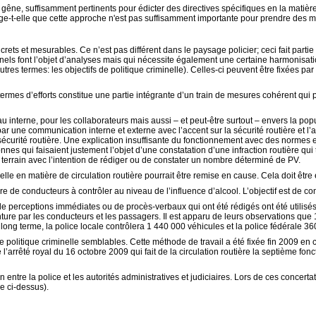
gêne, suffisamment pertinents pour édicter des directives spécifiques en la matière 
juge-t-elle que cette approche n'est pas suffisamment importante pour prendre des 
rets et mesurables. Ce n’est pas différent dans le paysage policier; ceci fait partie 
ls font l’objet d’analyses mais qui nécessite également une certaine harmonisation 
autres termes: les objectifs de politique criminelle). Celles-ci peuvent être fixées par
rmes d’efforts constitue une partie intégrante d’un train de mesures cohérent qui
interne, pour les collaborateurs mais aussi – et peut-être surtout – envers la popu
ar une communication interne et externe avec l’accent sur la sécurité routière et l
 sécurité routière. Une explication insuffisante du fonctionnement avec des normes en
nes qui faisaient justement l’objet d’une constatation d’une infraction routière qu
 terrain avec l’intention de rédiger ou de constater un nombre déterminé de PV.
le en matière de circulation routière pourrait être remise en cause. Cela doit être év
bre de conducteurs à contrôler au niveau de l’influence d’alcool.
L’objectif est de c
e perceptions immédiates ou de procès-verbaux qui ont été rédigés ont été utilisés co
nture par les conducteurs et les passagers. Il est apparu de leurs observations que 
long terme, la police locale contrôlera 1 440 000 véhicules et la police fédérale 3
de politique criminelle semblables. Cette méthode de travail a été fixée fin 2009 e
de l’arrêté royal du 16 octobre 2009 qui fait de la circulation routière la septièm
 entre la police et les autorités administratives et judiciaires. Lors de ces concert
e ci-dessus).