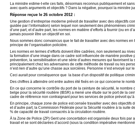
La ministre estime-t-elle ces faits, désormais reconnus publiquement et sans 
avec quels arguments et objectifs ? Dans la négative, pourquoi la ministre 
Réponse reçue le 26 octobre 2012 :
Une gestion d’entreprise moderne prévoit de travailler avec des objectifs conc
guidée par l’information) selon lequel non seulement des phénomènes crimine
d’une part, et d’autre part, les normes en matière d’efforts à fournir (ou en d’
jamais pouvoir être un objectif en soi.
Nous sommes donc convaincus que le fait de travailler avec des normes en te
principe de l’organisation policière.
Les normes en termes d’efforts doivent être cadrées, non seulement au niveau 
la formation d’une image dans ce cadre soit influencée de manière positive p
prévention, la sensibilisation et une série d’autres mesures qui favorisent la
principalement chez les adversaires de cette méthode de travail ou les person
n’est rien d’autre qu’une chasse aux sorcières. Personne n’est envoyé sur le
Ceci aurait pour conséquence que la base d’un dispositif de politique criminel
Des chiffres à atteindre ont entre autres été fixés en ce qui concerne le nom
En ce qui concerne le contrôle du port de la ceinture de sécurité, le nombre d
belge pour la sécurité routière (IBSR) a mené une étude sur le port de la cei
cadre de référence non contraignant pour les services de police prévoit qu’à 
En principe, chaque zone de police est censée travailler avec des objectifs 
et d’autre part, la Commission Fédérale pour la Sécurité routière à la suite 
% de capacité de travail consacrés à la circulation routière.
À la Zone de Police (ZP) Gent une concertation est organisée deux fois par an
travail et se sont déclarées d’accord (sous la condition impérative mentionné