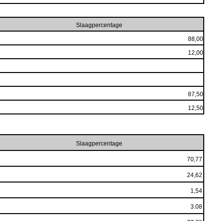
Slaagpercentage
88,00
12,00
87,50
12,50
Slaagpercentage
70,77
24,62
1,54
3.08