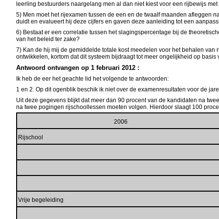
leerling bestuurders naargelang men al dan niet kiest voor een rijbewijs 
5) Men moet het rijexamen tussen de een en de twaalf maanden afleggen na het
duidt en evalueert hij deze cijfers en gaven deze aanleiding tot een aanpass
6) Bestaat er een correlatie tussen het slagingspercentage bij de theoretisc
van het beleid ter zake?
7) Kan de hij mij de gemiddelde totale kost meedelen voor het behalen van rij
ontwikkelen, kortom dat dit systeem bijdraagt tot meer ongelijkheid op basi
Antwoord ontvangen op 1 februari 2012 :
Ik heb de eer het geachte lid het volgende te antwoorden:
1 en 2. Op dit ogenblik beschik ik niet over de examenresultaten voor de j
Uit deze gegevens blijkt dat meer dan 90 procent van de kandidaten na twee po
na twee pogingen rijschoollessen moeten volgen. Hierdoor slaagt 100 proce
2006
Rijschool
Vrije begeleiding