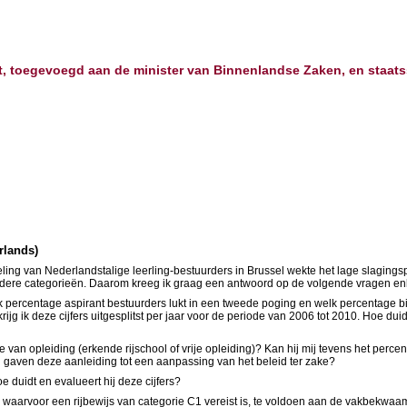
eit, toegevoegd aan de minister van Binnenlandse Zaken, en staa
rlands)
eling van Nederlandstalige leerling-bestuurders in Brussel wekte het lage slagings
 andere categorieën. Daarom kreeg ik graag een antwoord op de volgende vragen enk
lk percentage aspirant bestuurders lukt in een tweede poging en welk percentage b
g ik deze cijfers uitgesplitst per jaar voor de periode van 2006 tot 2010. Hoe dui
ze van opleiding (erkende rijschool of vrije opleiding)? Kan hij mij tevens het per
 gaven deze aanleiding tot een aanpassing van het beleid ter zake?
e duidt en evalueert hij deze cijfers?
aarvoor een rijbewijs van categorie C1 vereist is, te voldoen aan de vakbekwaam