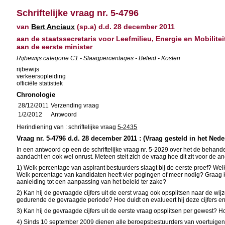
Schriftelijke vraag nr. 5-4796
van
Bert Anciaux
(sp.a) d.d. 28 december 2011
aan de staatssecretaris voor Leefmilieu, Energie en Mobilit
aan de eerste minister
Rijbewijs categorie C1 - Slaagpercentages - Beleid - Kosten
rijbewijs
verkeersopleiding
officiële statistiek
Chronologie
28/12/2011
Verzending vraag
1/2/2012
Antwoord
Herindiening van : schriftelijke vraag
5-2435
Vraag nr. 5-4796 d.d. 28 december 2011 : (Vraag gesteld in het Nede
In een antwoord op een de schriftelijke vraag nr. 5-2029 over het de behand
aandacht en ook wel onrust. Meteen stelt zich de vraag hoe dit zit voor de
1) Welk percentage van aspirant bestuurders slaagt bij de eerste proef? We
Welk percentage van kandidaten heeft vier pogingen of meer nodig? Graag krij
aanleiding tot een aanpassing van het beleid ter zake?
2) Kan hij de gevraagde cijfers uit de eerst vraag ook opsplitsen naar de wij
gedurende de gevraagde periode? Hoe duidt en evalueert hij deze cijfers en
3) Kan hij de gevraagde cijfers uit de eerste vraag opsplitsen per gewest? Ho
4) Sinds 10 september 2009 dienen alle beroepsbestuurders van voertuigen w