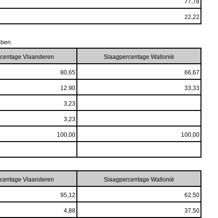
77,78
22,22
bben.
centage Vlaanderen
Slaagpercentage Wallonië
80,65
66,67
12.90
33,33
3,23
3,23
100,00
100,00
centage Vlaanderen
Slaagpercentage Wallonië
95,12
62,50
4,88
37,50