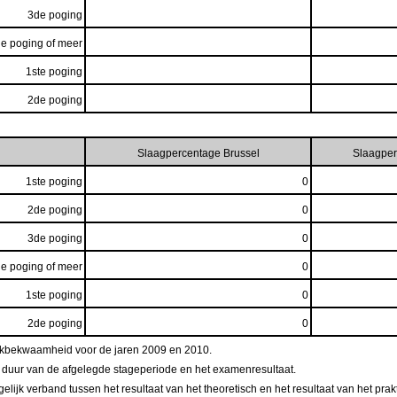
3de poging
e poging of meer
1ste poging
2de poging
Slaagpercentage Brussel
Slaagper
1ste poging
0
2de poging
0
3de poging
0
e poging of meer
0
1ste poging
0
2de poging
0
vakbekwaamheid voor de jaren 2009 en 2010.
e duur van de afgelegde stageperiode en het examenresultaat.
ijk verband tussen het resultaat van het theoretisch en het resultaat van het pra