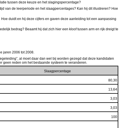
elatie tussen deze keuze en het slagingspercentage?
ijd van de leerperiode en het slaagpercentages? Kan hij dit illustreren? Hoe
n? Hoe duidt en hij deze cijfers en gaven deze aanleiding tot een aanpassing
delijk bedrag? Beaamt hij dat zich hier een kloof tussen arm en rijk dreigt te
e jaren 2006 tot 2008.
je begeleiding”, al moet daar dan wel bij worden gezegd dat deze kandidaten
s er geen reden om het bestaande systeem te veranderen.
Slaagpercentage
80,30
13,64
3,03
3,03
100