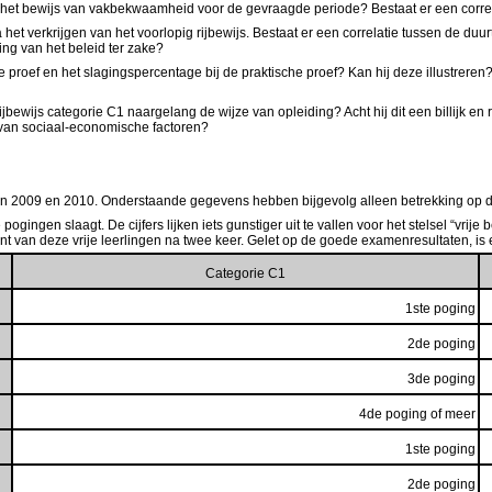
met het bewijs van vakbekwaamheid voor de gevraagde periode? Bestaat er een corr
 verkrijgen van het voorlopig rijbewijs. Bestaat er een correlatie tussen de duurt
ing van het beleid ter zake?
he proef en het slagingspercentage bij de praktische proef? Kan hij deze illustrere
bewijs categorie C1 naargelang de wijze van opleiding? Acht hij dit een billijk en re
s van sociaal-economische factoren?
aren 2009 en 2010. Onderstaande gegevens hebben bijgevolg alleen betrekking op d
gingen slaagt. De cijfers lijken iets gunstiger uit te vallen voor het stelsel “vri
nt van deze vrije leerlingen na twee keer. Gelet op de goede examenresultaten, i
Categorie C1
1ste poging
2de poging
3de poging
4de poging of meer
1ste poging
2de poging