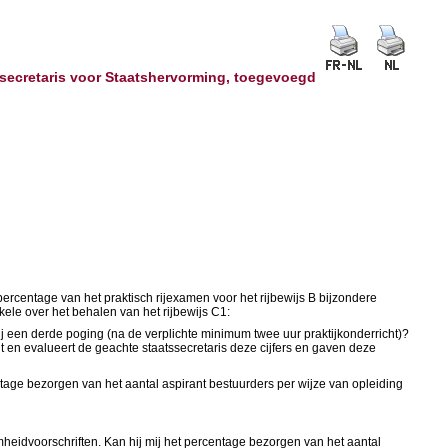
tssecretaris voor Staatshervorming, toegevoegd
percentage van het praktisch rijexamen voor het rijbewijs B bijzondere
ele over het behalen van het rijbewijs C1:
ij een derde poging (na de verplichte minimum twee uur praktijkonderricht)?
dt en evalueert de geachte staatssecretaris deze cijfers en gaven deze
centage bezorgen van het aantal aspirant bestuurders per wijze van opleiding
heidvoorschriften. Kan hij mij het percentage bezorgen van het aantal