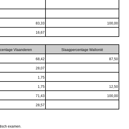
83,33
100,00
16,67
centage Vlaanderen
Slaagpercentage Wallonië
68,42
87,50
28,07
1,75
1,75
12,50
71,43
100,00
28,57
ktisch examen.