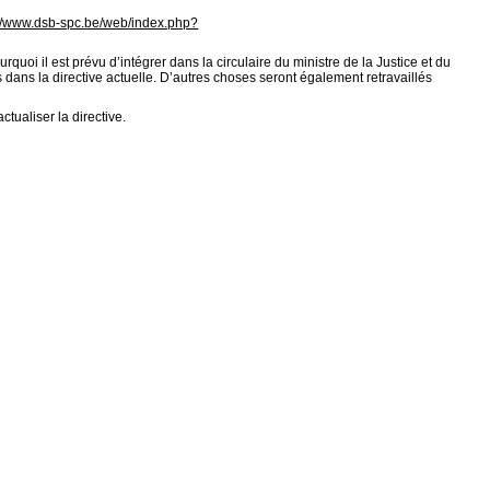
://www.dsb-spc.be/web/index.php?
quoi il est prévu d’intégrer dans la circulaire du ministre de la Justice et du
s dans la directive actuelle. D’autres choses seront également retravaillés
ctualiser la directive.