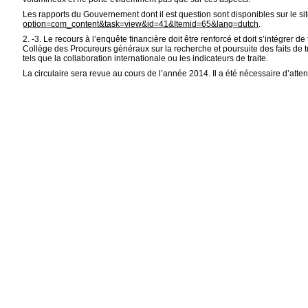
Les rapports du Gouvernement dont il est question sont disponibles sur le site 
option=com_content&task=view&id=41&Itemid=65&lang=dutch
.
2. -3. Le recours à l’enquête financière doit être renforcé et doit s’intégrer 
Collège des Procureurs généraux sur la recherche et poursuite des faits de tra
tels que la collaboration internationale ou les indicateurs de traite.
La circulaire sera revue au cours de l’année 2014. Il a été nécessaire d’attendr