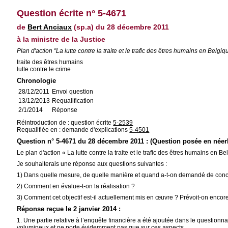
Question écrite n° 5-4671
de
Bert Anciaux
(sp.a) du 28 décembre 2011
à la ministre de la Justice
Plan d'action "La lutte contre la traite et le trafic des êtres humains en Bel
traite des êtres humains
lutte contre le crime
Chronologie
28/12/2011
Envoi question
13/12/2013
Requalification
2/1/2014
Réponse
Réintroduction de : question écrite
5-2539
Requalifiée en : demande d'explications
5-4501
Question n° 5-4671 du 28 décembre 2011 : (Question posée en néer
Le plan d'action « La lutte contre la traite et le trafic des êtres humains e
Je souhaiterais une réponse aux questions suivantes :
1) Dans quelle mesure, de quelle manière et quand a-t-on demandé de concré
2) Comment en évalue-t-on la réalisation ?
3) Comment cet objectif est-il actuellement mis en œuvre ? Prévoit-on encore 
Réponse reçue le 2 janvier 2014 :
1. Une partie relative à l’enquête financière a été ajoutée dans le questionn
volumineux et ne porte évidemment pas que sur ces aspects.