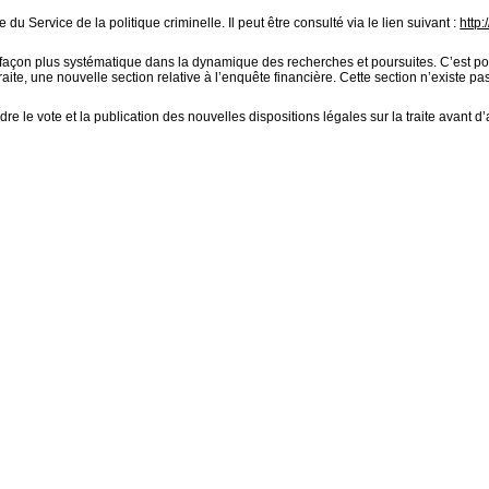
du Service de la politique criminelle. Il peut être consulté via le lien suivant :
http
de façon plus systématique dans la dynamique des recherches et poursuites. C’est pour
ite, une nouvelle section relative à l’enquête financière. Cette section n’existe pa
e le vote et la publication des nouvelles dispositions légales sur la traite avant d’a