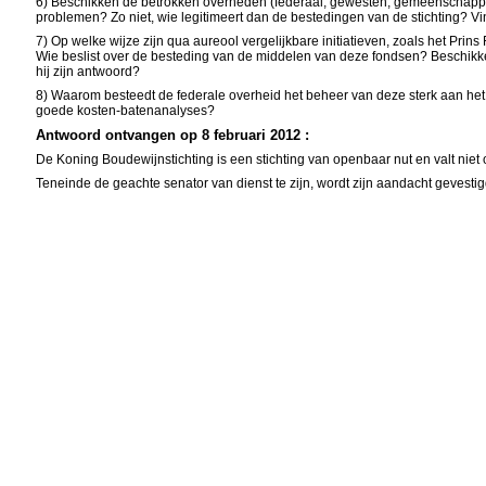
6) Beschikken de betrokken overheden (federaal, gewesten, gemeenschappen
problemen? Zo niet, wie legitimeert dan de bestedingen van de stichting? V
7) Op welke wijze zijn qua aureool vergelijkbare initiatieven, zoals het Pr
Wie beslist over de besteding van de middelen van deze fondsen? Beschikk
hij zijn antwoord?
8) Waarom besteedt de federale overheid het beheer van deze sterk aan het f
goede kosten-batenanalyses?
Antwoord ontvangen op 8 februari 2012 :
De Koning Boudewijnstichting is een stichting van openbaar nut en valt nie
Teneinde de geachte senator van dienst te zijn, wordt zijn aandacht gevesti