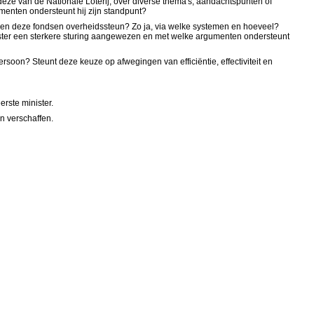
ze van de Nationale Loterij, over diverse thema's, aandachtspunten of
menten ondersteunt hij zijn standpunt?
vangen deze fondsen overheidssteun? Zo ja, via welke systemen en hoeveel?
ister een sterkere sturing aangewezen en met welke argumenten ondersteunt
soon? Steunt deze keuze op afwegingen van efficiëntie, effectiviteit en
rste minister.
n verschaffen.