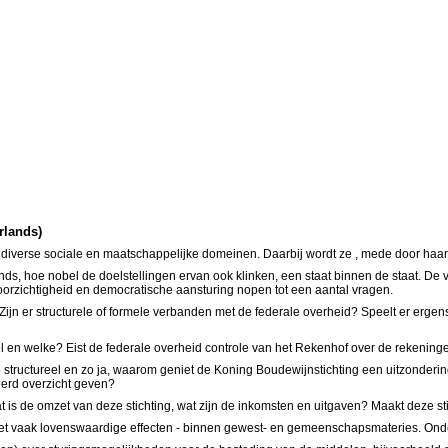
rlands)
n diverse sociale en maatschappelijke domeinen. Daarbij wordt ze , mede door haa
it fonds, hoe nobel de doelstellingen ervan ook klinken, een staat binnen de staat
oorzichtigheid en democratische aansturing nopen tot een aantal vragen.
ijn er structurele of formele verbanden met de federale overheid? Speelt er ergen
eel en welke? Eist de federale overheid controle van het Rekenhof over de rekenin
 structureel en zo ja, waarom geniet de Koning Boudewijnstichting een uitzonderin
eerd overzicht geven?
s de omzet van deze stichting, wat zijn de inkomsten en uitgaven? Maakt deze stic
 met vaak lovenswaardige effecten - binnen gewest- en gemeenschapsmateries. Onde