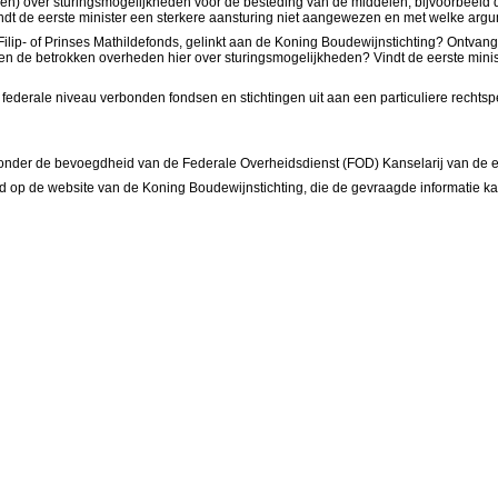
) over sturingsmogelijkheden voor de besteding van de middelen, bijvoorbeeld de
indt de eerste minister een sterkere aansturing niet aangewezen en met welke argu
ins Filip- of Prinses Mathildefonds, gelinkt aan de Koning Boudewijnstichting? Ont
en de betrokken overheden hier over sturingsmogelijkheden? Vindt de eerste min
ederale niveau verbonden fondsen en stichtingen uit aan een particuliere rechtsper
t onder de bevoegdheid van de Federale Overheidsdienst (FOD) Kanselarij van de ee
gd op de website van de Koning Boudewijnstichting, die de gevraagde informatie ka