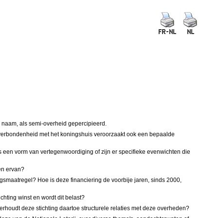
r naam, als semi-overheid gepercipieerd.
. De verbondenheid met het koningshuis veroorzaakt ook een bepaalde
s een vorm van vertegenwoordiging of zijn er specifieke evenwichten die
gen ervan?
gsmaatregel? Hoe is deze financiering de voorbije jaren, sinds 2000,
hting winst en wordt dit belast?
rhoudt deze stichting daartoe structurele relaties met deze overheden?