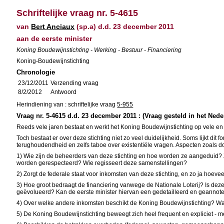
Schriftelijke vraag nr. 5-4615
van
Bert Anciaux
(sp.a) d.d. 23 december 2011
aan de eerste minister
Koning Boudewijnstichting - Werking - Bestuur - Financiering
Koning-Boudewijnstichting
Chronologie
23/12/2011
Verzending vraag
8/2/2012
Antwoord
Herindiening van : schriftelijke vraag
5-955
Vraag nr. 5-4615 d.d. 23 december 2011 : (Vraag gesteld in het Nede
Reeds vele jaren bestaat en werkt het Koning Boudewijnstichting op vele e
Toch bestaat er over deze stichting niet zo veel duidelijkheid. Soms lijkt d
terughoudendheid en zelfs taboe over existentiële vragen. Aspecten zoals d
1) Wie zijn de beheerders van deze stichting en hoe worden ze aangeduid? Z
worden gerespecteerd? Wie regisseert deze samenstellingen?
2) Zorgt de federale staat voor inkomsten van deze stichting, en zo ja hoev
3) Hoe groot bedraagt de financiering vanwege de Nationale Loterij? Is deze
geëvolueerd? Kan de eerste minister hiervan een gedetailleerd en geannot
4) Over welke andere inkomsten beschikt de Koning Boudewijnstichting? Wat i
5) De Koning Boudewijnstichting beweegt zich heel frequent en expliciet -