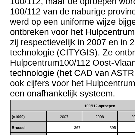
100/112, maar de oproepen wor
100/112 van de naburige provinc
werd op een uniforme wijze bijg
ontbreken voor het Hulpcentr
zij respectievelijk in 2007 en in
technologie (CITYGIS). Ze ontb
Hulpcentrum100/112 Oost-Vlaan
technologie (het CAD van ASTRI
ook cijfers voor het Hulpcentru
een onafhankelijk systeem.
100/112-oproepen
(x1000)
2007
2008
2
Brussel
367
395