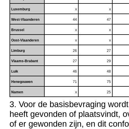
Luxemburg
x
x
West-Vlaanderen
44
47
Brussel
x
x
Oost-Vlaanderen
x
x
Limburg
26
27
Vlaams-Brabant
27
29
Luik
46
48
Henegouwen
71
75
Namen
x
25
3. Voor de basisbevraging word
heeft gevonden of plaatsvindt, o
of er gewonden zijn, en dit confo