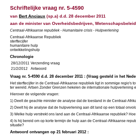
Schriftelijke vraag nr. 5-4590
van
Bert Anciaux
(sp.a) d.d. 28 december 2011
aan de minister van Overheidsbedrijven, Wetenschapsbelei
Centraal-Afrikaanse republiek - Humanitaire crisis - Hulpverlening
Centraal-Afrikaanse Republiek
sterftecijfer
humanitaire hulp
ontwikkelingshulp
Chronologie
28/12/2011
Verzending vraag
21/2/2012
Antwoord
Vraag nr. 5-4590 d.d. 28 december 2011 : (Vraag gesteld in het Nede
Het sterftecijfer in de Centraal-Afrikaanse republiek ligt in sommige regio's 
ter wereld. Artsen Zonder Grenzen hekelen de internationale hulpverlening 
Hierover de volgende vragen:
1) Deelt de geachte minister de analyse dat de toestand in de Centraal-Afri
2) Deelt hij de analyse dat de hulpverlening aan dit land op een totaal onv
3) Welke hulp verstrekt ons land aan de Centraal-Afrikaanse republiek? Hoe 
4) Is hij bereid om op korte termijn de hulp aan de Centraal-Afrikaanse republ
situatie?
Antwoord ontvangen op 21 februari 2012 :