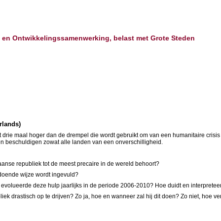
d en Ontwikkelingssamenwerking, belast met Grote Steden
rlands)
tot drie maal hoger dan de drempel die wordt gebruikt om van een humanitaire crisis 
en beschuldigen zowat alle landen van een onverschilligheid.
kaanse republiek tot de meest precaire in de wereld behoort?
oldoende wijze wordt ingevuld?
evolueerde deze hulp jaarlijks in de periode 2006-2010? Hoe duidt en interpreteer
iek drastisch op te drijven? Zo ja, hoe en wanneer zal hij dit doen? Zo niet, hoe verk