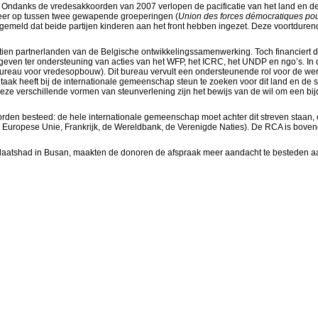
r. Ondanks de vredesakkoorden van 2007 verlopen de pacificatie van het land en de 
weer op tussen twee gewapende groeperingen (
Union des forces démocratiques pou
t gemeld dat beide partijen kinderen aan het front hebben ingezet. Deze voortdure
ttien partnerlanden van de Belgische ontwikkelingssamenwerking. Toch financiert
even ter ondersteuning van acties van het WFP, het ICRC, het UNDP en ngo’s. In de
bureau voor vredesopbouw). Dit bureau vervult een ondersteunende rol voor de
taak heeft bij de internationale gemeenschap steun te zoeken voor dit land en de
Deze verschillende vormen van steunverlening zijn het bewijs van de wil om een bij
orden besteed: de hele internationale gemeenschap moet achter dit streven staan, 
e Europese Unie, Frankrijk, de Wereldbank, de Verenigde Naties). De RCA is bove
laatshad in Busan, maakten de donoren de afspraak meer aandacht te besteden aa