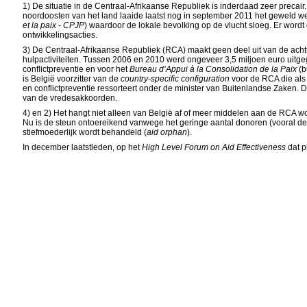
1) De situatie in de Centraal-Afrikaanse Republiek is inderdaad zeer precai
noordoosten van het land laaide laatst nog in september 2011 het geweld 
et la paix - CPJP
) waardoor de lokale bevolking op de vlucht sloeg. Er word
ontwikkelingsacties.
3) De Centraal-Afrikaanse Republiek (RCA) maakt geen deel uit van de ach
hulpactiviteiten. Tussen 2006 en 2010 werd ongeveer 3,5 miljoen euro uitgeg
conflictpreventie en voor het
Bureau d’Appui à la Consolidation de la Paix
(
is België voorzitter van de
country-specific configuration
voor de RCA die als 
en conflictpreventie ressorteert onder de minister van Buitenlandse Zaken. 
van de vredesakkoorden.
4) en 2) Het hangt niet alleen van België af of meer middelen aan de RCA w
Nu is de steun ontoereikend vanwege het geringe aantal donoren (vooral d
stiefmoederlijk wordt behandeld (
aid orphan
).
In december laatstleden, op het
High Level Forum on Aid Effectiveness
dat p