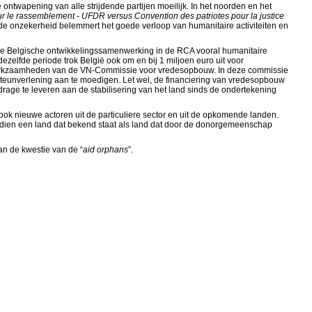
ontwapening van alle strijdende partijen moeilijk. In het noorden en het
r le rassemblement - UFDR versus Convention des patriotes pour la justice
nde onzekerheid belemmert het goede verloop van humanitaire activiteiten en
 de Belgische ontwikkelingssamenwerking in de RCA vooral humanitaire
zelfde periode trok België ook om en bij 1 miljoen euro uit voor
 werkzaamheden van de VN-Commissie voor vredesopbouw. In deze commissie
 steunverlening aan te moedigen. Let wel, de financiering van vredesopbouw
drage te leveren aan de stabilisering van het land sinds de ondertekening
ook nieuwe actoren uit de particuliere sector en uit de opkomende landen.
ndien een land dat bekend staat als land dat door de donorgemeenschap
n de kwestie van de “
aid orphans
”.