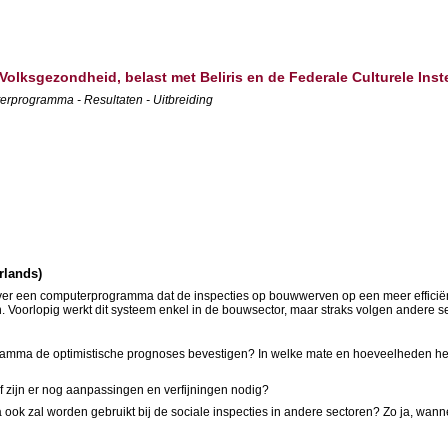
Volksgezondheid, belast met Beliris en de Federale Culturele Inst
terprogramma - Resultaten - Uitbreiding
rlands)
 over een computerprogramma dat de inspecties op bouwwerven op een meer efficiën
en. Voorlopig werkt dit systeem enkel in de bouwsector, maar straks volgen andere
amma de optimistische prognoses bevestigen? In welke mate en hoeveelheden hee
f zijn er nog aanpassingen en verfijningen nodig?
 ook zal worden gebruikt bij de sociale inspecties in andere sectoren? Zo ja, wan