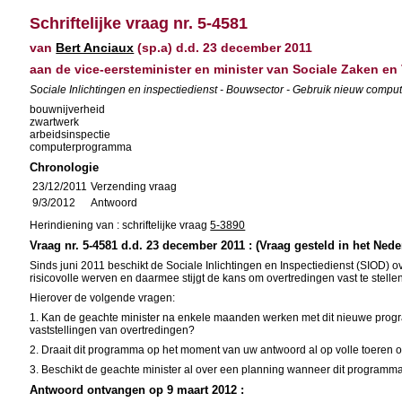
Schriftelijke vraag nr. 5-4581
van
Bert Anciaux
(sp.a) d.d. 23 december 2011
aan de vice-eersteminister en minister van Sociale Zaken en 
Sociale Inlichtingen en inspectiedienst - Bouwsector - Gebruik nieuw compu
bouwnijverheid
zwartwerk
arbeidsinspectie
computerprogramma
Chronologie
23/12/2011
Verzending vraag
9/3/2012
Antwoord
Herindiening van : schriftelijke vraag
5-3890
Vraag nr. 5-4581 d.d. 23 december 2011 : (Vraag gesteld in het Nede
Sinds juni 2011 beschikt de Sociale Inlichtingen en Inspectiedienst (SIOD)
risicovolle werven en daarmee stijgt de kans om overtredingen vast te stell
Hierover de volgende vragen:
1. Kan de geachte minister na enkele maanden werken met dit nieuwe progr
vaststellingen van overtredingen?
2. Draait dit programma op het moment van uw antwoord al op volle toeren o
3. Beschikt de geachte minister al over een planning wanneer dit programma
Antwoord ontvangen op 9 maart 2012 :