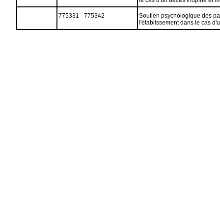
775331 - 775342
Soutien psychologique des pare
l'établissement dans le cas d'