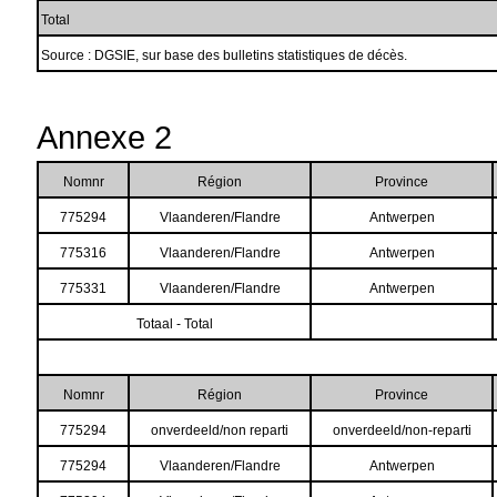
Total
Source : DGSIE, sur base des bulletins statistiques de décès.
Annexe 2
Nomnr
Région
Province
775294
Vlaanderen/Flandre
Antwerpen
775316
Vlaanderen/Flandre
Antwerpen
775331
Vlaanderen/Flandre
Antwerpen
Totaal - Total
Nomnr
Région
Province
775294
onverdeeld/non reparti
onverdeeld/non-reparti
775294
Vlaanderen/Flandre
Antwerpen