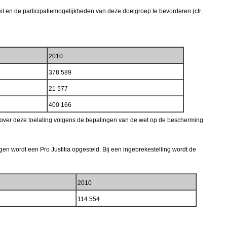
t en de participatiemogelijkheden van deze doelgroep te bevorderen (cfr.
2010
378 589
21 577
400 166
t over deze toelating volgens de bepalingen van de wet op de bescherming
en wordt een Pro Justitia opgesteld. Bij een ingebrekestelling wordt de
2010
114 554