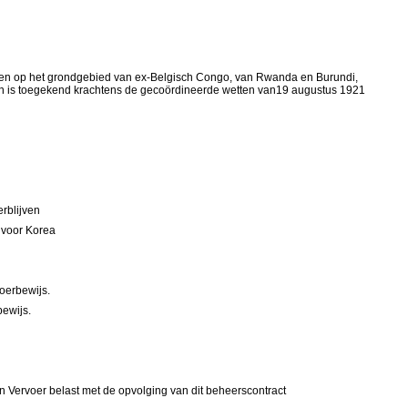
issen op het grondgebied van ex-Belgisch Congo, van Rwanda en Burundi,
en is toegekend krachtens de gecoördineerde wetten van19 augustus 1921
rblijven
s voor Korea
oerbewijs.
bewijs.
 Vervoer belast met de opvolging van dit beheerscontract