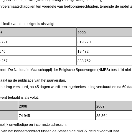
gaan tot recuperatie (met opsplitsing zoals gevraagd onder 1);
voersmaatschappijen ten voordele van leefloongerechtigden, teneinde de mobilitei
catie van de reiziger is als volgt:
08
2009
4 721
319 270
 546
19 482
0 267
338 752
noteerd. De Nationale Maatschappij der Belgische Spoorwegen (NMBS) beschikt nie
akt na de publicatie van het jaarverslag.
 bedrag verstuurd, na 45 dagen wordt een ingebrekestelling verstuurd en na 60 dag
t.
erd betaald is als volgt:
2008
2009
74 945
85 364
elijk onvolledige en incorrecte adressen.
van het beheerscontract tussen de Staat en de NMBS, geldig voor vijf jaar.