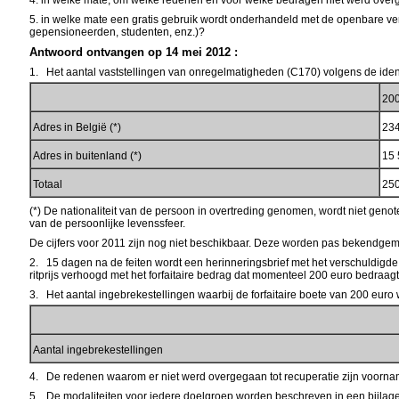
4. in welke mate, om welke redenen en voor welke bedragen niet werd overge
5. in welke mate een gratis gebruik wordt onderhandeld met de openbare ver
gepensioneerden, studenten, enz.)?
Antwoord ontvangen op 14 mei 2012 :
1. Het aantal vaststellingen van onregelmatigheden (C170) volgens de identifi
20
Adres in België (*)
23
Adres in buitenland (*)
15
Totaal
25
(*) De nationaliteit van de persoon in overtreding genomen, wordt niet ge
van de persoonlijke levenssfeer.
De cijfers voor 2011 zijn nog niet beschikbaar. Deze worden pas bekendgema
2. 15 dagen na de feiten wordt een herinneringsbrief met het verschuldigde
ritprijs verhoogd met het forfaitaire bedrag dat momenteel 200 euro bedraag
3. Het aantal ingebrekestellingen waarbij de forfaitaire boete van 200 euro w
Aantal ingebrekestellingen
4. De redenen waarom er niet werd overgegaan tot recuperatie zijn voornam
5. De modaliteiten voor iedere doelgroep worden beschreven in een bijlage 