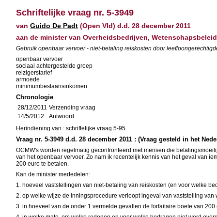
Schriftelijke vraag nr. 5-3949
van
Guido De Padt
(Open Vld) d.d. 28 december 2011
aan de minister van Overheidsbedrijven, Wetenschapsbelei
Gebruik openbaar vervoer - niet-betaling reiskosten door leefloongerechtigd
openbaar vervoer
sociaal achtergestelde groep
reizigerstarief
armoede
minimumbestaansinkomen
Chronologie
28/12/2011
Verzending vraag
14/5/2012
Antwoord
Herindiening van : schriftelijke vraag
5-95
Vraag nr. 5-3949 d.d. 28 december 2011 : (Vraag gesteld in het Nede
OCMW's worden regelmatig geconfronteerd met mensen die betalingsmoeilij
van het openbaar vervoer. Zo nam ik recentelijk kennis van het geval van ie
200 euro te betalen.
Kan de minister mededelen:
1. hoeveel vaststellingen van niet-betaling van reiskosten (en voor welke b
2. op welke wijze de inningsprocedure verloopt ingeval van vaststelling van
3. in hoeveel van de onder 1 vermelde gevallen de forfaitaire boete van 200