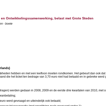
d en Ontwikkelingssamenwerking, belast met Grote Steden
en - boete
rlands)
kheden hebben en met een leefloon moeten rondkomen. Het gebeurt dan ook dat l
mand die het ticket ten bedrage van 3,70 euro niet had betaald en in gebreke werd
edragen) werden gedaan in 2008, 2009 en de eerste drie kwartalen van 2010, met op
 wanbetaling;
 euro werd gevraagd en uiteindelijk ook betaald;