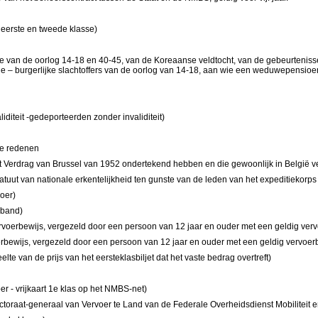
n eerste en tweede klasse)
oofde van de oorlog 14-18 en 40-45, van de Koreaanse veldtocht, van de gebeurten
ie –
burgerlijke slachtoffers van de oorlog van 14-18, aan wie een weduwepensio
diteit -gedeporteerden zonder invaliditeit)
he redenen
t Verdrag van Brussel van 1952 ondertekend hebben en die gewoonlijk in België ve
atuut van nationale erkentelijkheid ten gunste van de leden van het expeditiekorp
oer)
iband)
rvoerbewijs, vergezeld door een persoon van 12 jaar en ouder met een geldig verv
erbewijs, vergezeld door een persoon van 12 jaar en ouder met een geldig vervoer
lte van de prijs van het eersteklasbiljet
dat het vaste bedrag overtreft)
r - vrijkaart
1e klas op het NMBS-net)
oraat-generaal van Vervoer te Land van de Federale Overheidsdienst Mobiliteit en