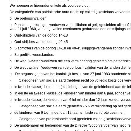
We noemen er hieronder enkele als voorbeeld op:
De categorieën van patriottische aard (recht op volledig kosteloos vervoer i
o De oorlogsinvaliden
o P
ensioengerechtigde weduwen van
militairen of gelijkgestelden uit h
vanaf 1 juli 1960, van ongevallen overkomen gedurende een ontmijningsact
o
Oud-strijders van de oorlog 14-18
o
Oud-strijders van de oorlog 40-45
o
Slachtoffers van de oorlog 14-18 en 40-45 (krijgsgevangenen zonder invali
o
Burgerlijke weerstanders
o
De weduwnaren/weduwen die een vermindering genieten om patriottisc
o De weduwnaren
/weduwen van de oorlogsinvaliden
van de landen die he
o
De begunstigden van het koninklijk besluit van 27 juni 1983 houdende st
· Categorieën van sociale aard (hebben recht op volledig kosteloos verv
o In tweede klasse, de blinden (met inbegrip van de geleidehond aan de le
o In eerste en tweede klasse, de kinderen van minder dan 6 jaar, zonder ve
o In tweede klasse, de kinderen van 6 tot minder dan 12 jaar, zonder vervo
·
Categorieën van sociale aard (genieten 75%
vermindering op het gedee
o de kinderen van 6 tot minder dan 12 jaar ten laste van grote gezinnen
·
Categorieën van professionele aard (genieten volledig kosteloos vervoe
o De ambtenaren en bedienden van de Directie “Spoorvervoer”van het direct