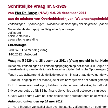
Schriftelijke vraag nr. 5-3929
van
Piet De Bruyn
(N-VA) d.d. 28 december 2011
aan de minister van Overheidsbedrijven, Wetenschapsbelei
Zelfdodingen - Spoorwegen - Nationale Maatschappij der Belgische Spoorwe
Nationale Maatschappij der Belgische Spoorwegen
zelfmoord
officiële statistiek
geografische spreiding
Chronologie
28/12/2011
Verzending vraag
14/5/2012
Antwoord
Vraag nr. 5-3929 d.d. 28 december 2011 : (Vraag gesteld in het Nede
Het aantal zelfdodingen en zelfdodingspogingen op het spoor is in België h
dienstverlening van de Nationale Maatschappij der Belgische Spoorwegen
Tegen deze achtergrond stelde ik de geachte minister graag de volgende vr
1) Kan hij, opgesplitst per maand, de cijfers bezorgen van het aantal gerap
2) Tot hoeveel uren vertraging hebben incidenten met betrekking tot zelfdo
3) Hoe begrootte de NMBS het financiële verlies als direct gevolg van deze 
4) Voor welk bedrag werd het financiële verlies gerecupereerd en op welke w
Antwoord ontvangen op 14 mei 2012 :
1.
Het bijhouden van statistieken over het aantal zelfdodingen en pogingen 