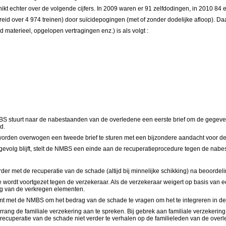
t echter over de volgende cijfers. In 2009 waren er 91 zelfdodingen, in 2010 84 
preid over 4 974 treinen) door suïcidepogingen (met of zonder dodelijke afloop). D
d materieel, opgelopen vertragingen enz.) is als volgt :
BS stuurt naar de nabestaanden van de overledene een eerste brief om de gegevens
d.
worden overwogen een tweede brief te sturen met een bijzondere aandacht voor de 
 gevolg blijft, stelt de NMBS een einde aan de recuperatieprocedure tegen de nab
rder met de recuperatie van de schade (altijd bij minnelijke schikking) na beoord
e wordt voortgezet tegen de verzekeraar. Als de verzekeraar weigert op basis van 
ing van de verkregen elementen.
eemt met de NMBS om het bedrag van de schade te vragen om het te integreren in 
rang de familiale verzekering aan te spreken. Bij gebrek aan familiale verzekering
recuperatie van de schade niet verder te verhalen op de familieleden van de over