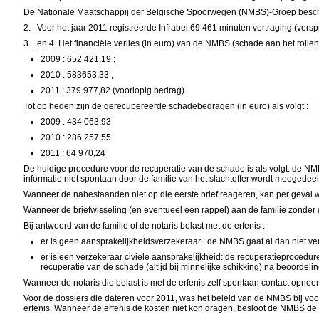
De
Nationale Maatschappij der Belgische Spoorwegen (
NMBS)-Groep beschik
2.
Voor het jaar 2011 registreerde Infrabel 69 461 minuten vertraging (vers
3.
en 4. Het financiële verlies (in euro) van de NMBS (schade aan het rollen
2009 : 652 421,19 ;
2010 : 583653,33 ;
2011 : 379 977,82 (voorlopig bedrag).
Tot op heden zijn de gerecupereerde schadebedragen (in euro) als volgt :
2009 : 434 063,93
2010 : 286 257,55
2011 : 64 970,24
De huidige procedure voor de recuperatie van de schade is als volgt: de NM
informatie niet spontaan door de familie van het slachtoffer wordt meegedeel
Wanneer de nabestaanden niet op die eerste brief reageren, kan per geval 
Wanneer de briefwisseling (en eventueel een rappel) aan de familie zonder
Bij antwoord van de familie of de notaris belast met de erfenis :
er is geen aansprakelijkheidsverzekeraar : de NMBS gaat al dan niet ve
er is een verzekeraar civiele aansprakelijkheid: de recuperatieprocedur
recuperatie van de schade (altijd bij minnelijke schikking) na beoordel
Wanneer de notaris die belast is met de erfenis zelf spontaan contact opn
Voor de dossiers die dateren voor 2011, was het beleid van de NMBS bij voor
erfenis. Wanneer de erfenis de kosten niet kon dragen, besloot de NMBS de 