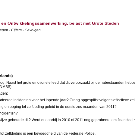
d en Ontwikkelingssamenwerking, belast met Grote Steden
gen - Cijfers - Gevolgen
rlands)
oog. Naast het grote emotionele leed dat dit veroorzaakt bij de nabestaanden heb
 (NMBS).
agen:
porteerde incidenten voor het lopende jaar? Graag opgesplitst volgens effectieve z
ding en poging tot zelfdoding geleid in de eerste zes maanden van 2011?
incidenten?
ijze gebeurde dit? Werd er daarbij in 2010 of 2011 nog geprobeerd om financieel v
tot zelfdoding is een bevoegdheid van de Federale Politie.