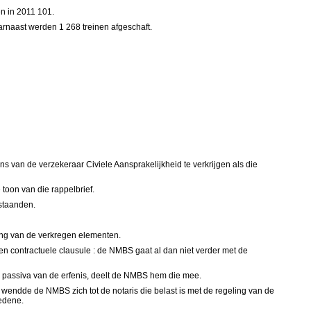
en in 2011 101.
aarnaast werden 1 268 treinen afgeschaft.
 van de verzekeraar Civiele Aansprakelijkheid te verkrijgen als die
toon van die rappelbrief.
estaanden.
eling van de verkregen elementen.
een contractuele clausule : de NMBS gaat al dan niet verder met de
de passiva van de erfenis, deelt de NMBS hem die mee.
 wendde de NMBS zich tot de notaris die belast is met de regeling van de
ledene.